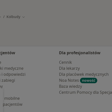
d
Kolbudy
mień miasto
Zmień miasto
cjentów
Dla profesjonalistów
e
Cennik
ki medyczne
Dla lekarzy
a i odpowiedzi
Dla placówek medycznych
i zabiegi
Noa Notes
nowość
by
Baza wiedzy
Centrum Pomocy dla Specjal
cje mobilne
la pacjentów