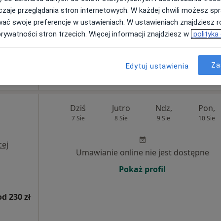
zaje przeglądania stron internetowych. W każdej chwili możesz spr
Poproś o wizytę
wać swoje preferencje w ustawieniach. W ustawieniach znajdziesz ró
prywatności stron trzecich. Więcej informacji znajdziesz w
polityka
od 180 zł
Za
Edytuj ustawienia
Dziś
Jutro
Ndz,
Pon,
7 Sie
8 Sie
9 Sie
10 Sie
cej
Umawianie online nie jest dostępne
Pokaż profil
od 230 zł