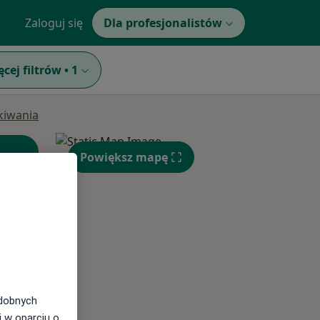
Zaloguj się
Dla profesjonalistów
ęcej filtrów
•
1
ukiwania
Powiększ mapę
Wt,
Śr,
Czw,
11 Sie
12 Sie
13 Sie
odobnych
i w oparciu o