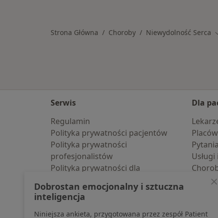
Więcej w kategorii: W pobliżu Kolbu
Strona Główna
Choroby
Niewydolność Serca
Z
Serwis
Dla pa
Regulamin
Lekarz
Polityka prywatności pacjentów
Placów
Polityka prywatności
Pytani
profesjonalistów
Usługi 
Polityka prywatności dla
Choro
profesjonalistów, których dane
Pomoc
Dobrostan emocjonalny i sztuczna
pozyskaliśmy samodzielnie
Aplika
inteligencja
Polityka cookies
Blog d
Niniejsza ankieta, przygotowana przez zespół Patient
Jak działają wyniki wyszukiwania