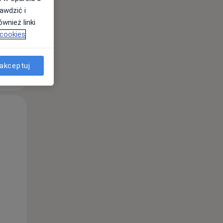
awdzić i
wnież linki
 cookies
akceptuj
Wt,
Śr,
Czw,
11 Sie
12 Sie
13 Sie