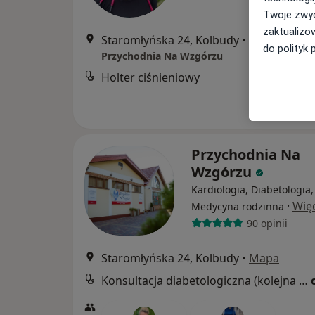
Twoje zwyc
zaktualizo
Staromłyńska 24, Kolbudy
•
Mapa
do polityk 
Przychodnia Na Wzgórzu
Holter ciśnieniowy
Przychodnia Na
Wzgórzu
Kardiologia, Diabetologia,
·
Wię
Medycyna rodzinna
90 opinii
Staromłyńska 24, Kolbudy
•
Mapa
Konsultacja diabetologiczna (kolejna wizyta)