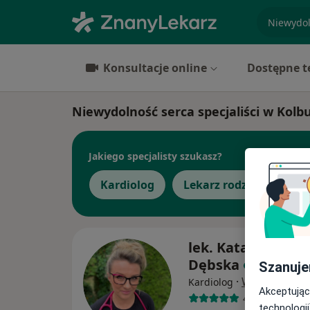
specjaliz
Konsultacje online
Dostępne t
Niewydolność serca specjaliści w Kolb
Jakiego specjalisty szukasz?
Kardiolog
Lekarz rodzinny
P
lek. Katarzyna Ko
Dębska
Szanuje
·
Więcej
Kardiolog
Akceptując
42 opinie
technologii