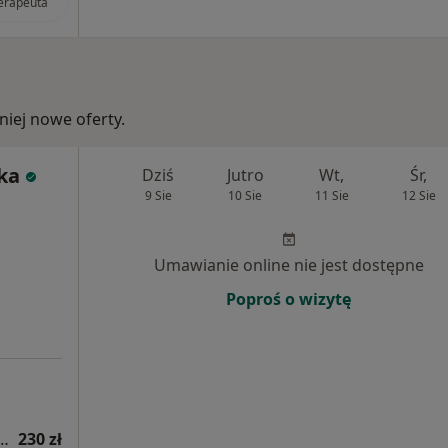
terapeuta
iej nowe oferty.
ka
Dziś
Jutro
Wt,
Śr,
9 Sie
10 Sie
11 Sie
12 Sie
Umawianie online nie jest dostępne
Poproś o wizytę
rozejścia mięśni prostych brzucha z USG kresy białej
230 zł