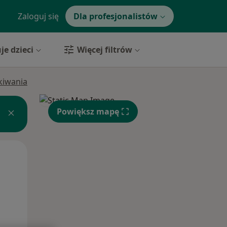
Zaloguj się
Dla profesjonalistów
je dzieci
Więcej filtrów
ukiwania
Powiększ mapę
Czw,
Pt,
Sob,
13 Sie
14 Sie
15 Sie