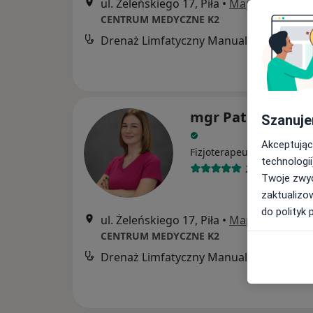
ul. Żeleńskiego 17, Piła
•
Mapa
CENTRUM MEDYCZNE K2
Drenaż Limfatyczny Manualny
mgr Patrycja Lie
Szanuje
Akceptując
·
Więcej
Fizjoterapeuta
technologii
2 opinie
Twoje zwyc
zaktualizo
do polityk 
ul. Żeleńskiego 17, Piła
•
Mapa
CENTRUM MEDYCZNE K2
Drenaż Limfatyczny Manualny