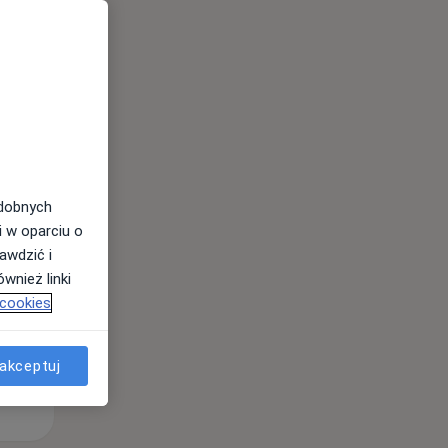
Czw,
Pt,
Sob,
13 Sie
14 Sie
15 Sie
odobnych
i w oparciu o
awdzić i
wnież linki
 cookies
akceptuj