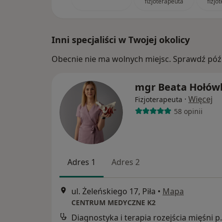
fizjoterapeuta
fizjo
Inni specjaliści w Twojej okolicy
Obecnie nie ma wolnych miejsc. Sprawdź późn
mgr Beata Hołów
·
Więcej
Fizjoterapeuta
58 opinii
Adres 1
Adres 2
ul. Żeleńskiego 17, Piła
•
Mapa
CENTRUM MEDYCZNE K2
Diagnostyka i terapia 