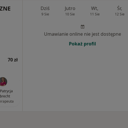
ZNE
Dziś
Jutro
Wt,
Śr,
9 Sie
10 Sie
11 Sie
12 Sie
Umawianie online nie jest dostępne
Pokaż profil
70 zł
Patrycja
ebrecht
terapeuta