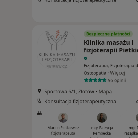
Konsultacja fizjoterapeutyczna
Bezpieczne płatności
Klinika masażu i
fizjoterapii Pietk
Fizjoterapia, Fizjoterapia 
·
Więcej
Osteopatia
95 opinii
Sportowa 6/1, Złotów
•
Mapa
Konsultacja fizjoterapeutyczna
Marcin Pietkiewicz
mgr Patrycja
mgr 
fizjoterapeuta
Rembecka
Pażądka