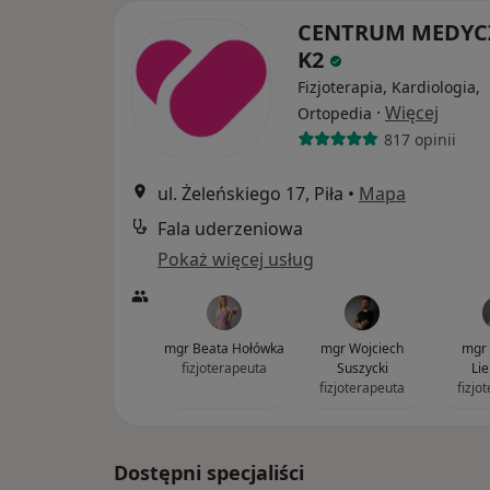
CENTRUM MEDYC
K2
Fizjoterapia, Kardiologia,
·
Więcej
Ortopedia
817 opinii
ul. Żeleńskiego 17, Piła
•
Mapa
Fala uderzeniowa
Pokaż więcej usług
mgr Beata Hołówka
mgr Wojciech
mgr 
fizjoterapeuta
Suszycki
Li
fizjoterapeuta
fizjo
Dostępni specjaliści