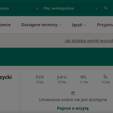
acja, badanie lub nazwisko
miasto lub dzielnica
zenie
Dostępne terminy
Język
Przyjmu
Jak działają wyniki wysz
zycki
Dziś
Jutro
Wt,
Śr,
9 Sie
10 Sie
11 Sie
12 Sie
Umawianie online nie jest dostępne
Poproś o wizytę