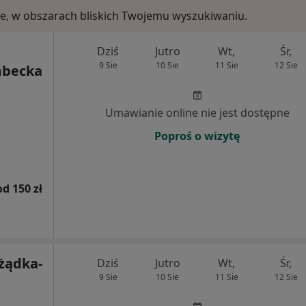
skie, w obszarach bliskich Twojemu wyszukiwaniu.
Dziś
Jutro
Wt,
Śr,
9 Sie
10 Sie
11 Sie
12 Sie
mbecka
Umawianie online nie jest dostępne
Poproś o wizytę
od 150 zł
żądka-
Dziś
Jutro
Wt,
Śr,
9 Sie
10 Sie
11 Sie
12 Sie