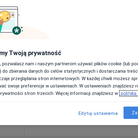
200 zł
brecht
Dziś
Jutro
Wt,
Śr,
my Twoją prywatność
9 Sie
10 Sie
11 Sie
12 Sie
, pozwalasz nam i naszym partnerom używać plików cookie (lub p
) do zbierania danych do celów statystycznych i dostarczania treśc
zaje przeglądania stron internetowych. W każdej chwili możesz spr
Umawianie online nie jest dostępne
wać swoje preferencje w ustawieniach. W ustawieniach znajdziesz ró
Poproś o wizytę
prywatności stron trzecich. Więcej informacji znajdziesz w
polityka
Za
200 zł
Edytuj ustawienia