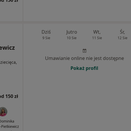
od 150 zł
Dziś
Jutro
Wt,
Śr,
9 Sie
10 Sie
11 Sie
12 Sie
iewicz
Umawianie online nie jest dostępne
dziecięca,
Pokaż profil
od 150 zł
Dominika
-Pietkiewicz