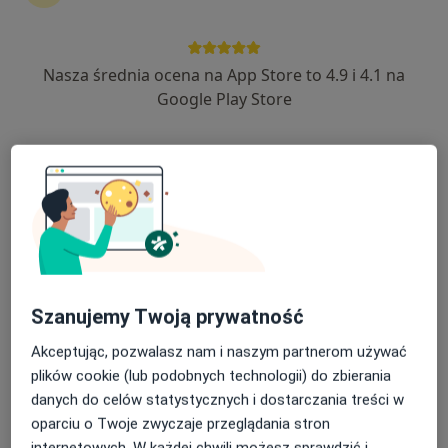
Nasza średnia ocena na App Store to 4.9 i 4.1 na
Anna Pawlicka
Google Play Store
·
Więcej
Dietetyk
216 opinii
Adres
Online
Jarochowskiego, Sieraków
•
Mapa
Gabinet dietetyczny Anna Pawlicka
Konsultacja dietetyczna
250 zł
Specjalista nie oferuje umawiania online pod tym adresem.
Szanujemy Twoją prywatność
Akceptując, pozwalasz nam i naszym partnerom używać
Poproś o wizytę
plików cookie (lub podobnych technologii) do zbierania
danych do celów statystycznych i dostarczania treści w
oparciu o Twoje zwyczaje przeglądania stron
internetowych. W każdej chwili możesz sprawdzić i