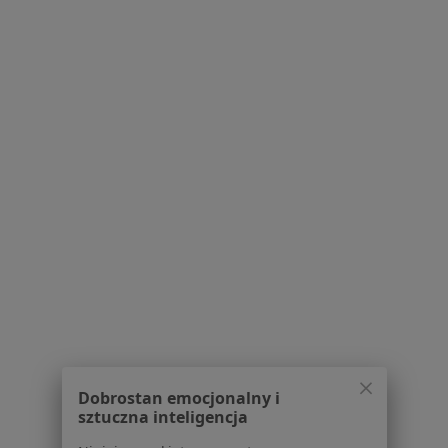
Polityka cookies
Jak działają wyniki wyszukiwania
Dostępność
O nas
Praca
Rekrutujemy!
Partnerzy
Centrum prasowe
Kontakt
Dla pacjentów
Lekarze
Placówki medyczne
Pytania i odpowiedzi
Usługi i zabiegi
Choroby
Pomoc
Aplikacje mobilne
Dobrostan emocjonalny i
Blog dla pacjentów
sztuczna inteligencja