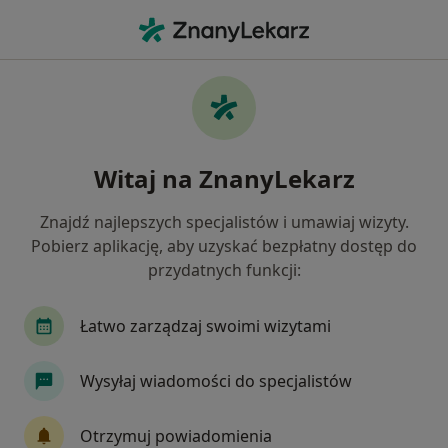
Me
Niepłodność • Międzychód, wielkopolskie
Filtry
• 1
Mapa
Niepłodność specjaliści w Międzychodzie
Witaj na ZnanyLekarz
Jak działają wyniki wyszukiwania
Znajdź najlepszych specjalistów i umawiaj wizyty.
Pobierz aplikację, aby uzyskać bezpłatny dostęp do
Jakiego specjalisty szukasz?
przydatnych funkcji:
Ginekolog
Chirurg
Internista
Pediat
Łatwo zarządzaj swoimi wizytami
Wysyłaj wiadomości do specjalistów
Otrzymuj powiadomienia