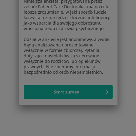
Dla profesjonalistów
Niniejsza ankieta, przygotowana przez
zespół Patient Care Doctoralia, ma na celu
Cennik
lepsze zrozumienie, w jaki sposób ludzie
korzystają z narzędzi sztucznej inteligencji
Dla lekarzy
jako wsparcia dla swojego dobrostanu
Dla placówek medycznych
emocjonalnego i zdrowia psychicznego.
Noa Notes
nowość
Udział w ankiecie jest anonimowy, a wyniki
Baza wiedzy
będą analizowane i prezentowane
Centrum Pomocy dla Specjalisty
wyłącznie w formie zbiorczej. Pytania
dotyczące nastolatków są skierowane
Kontakt
wyłącznie do rodziców lub opiekunów
ZnanyLekarz - Strona główna
prawnych. Nie zbieramy informacji
bezpośrednio od osób niepełnoletnich.
ZnanyLekarz Sp. z o.o.
ul. Kolejowa 5/7
01-217 Warszawa, Polska
Start survey
NIP: ⁠7010224868
KRS: ⁠0000347997
REGON: ⁠142276657
Sąd Rejonowy dla m.st. Warszawy w Warszawie XII