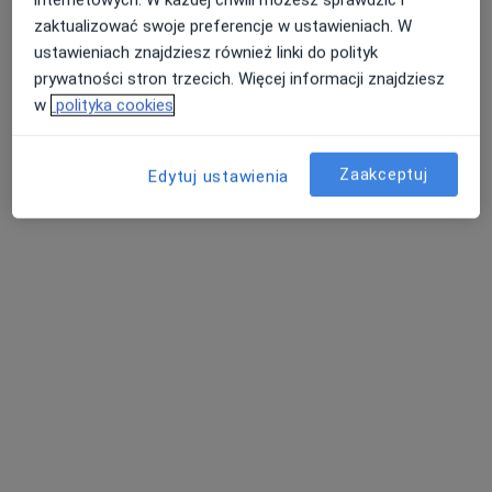
zaktualizować swoje preferencje w ustawieniach. W
ustawieniach znajdziesz również linki do polityk
prywatności stron trzecich. Więcej informacji znajdziesz
w
polityka cookies
MEDIRAJ CENTRUM MEDYCZNE SP. Z O.O.
Zaakceptuj
Edytuj ustawienia
·
Więcej
Chirurgia, Interna, Chirurgia naczyniowa
3257 opinii
Marszałka Piłsudskiego 45, Międzychód
•
Mapa
Brak dostępnych specjalistów z wolnymi terminami w tym centrum medycznym.
Pokaż profil