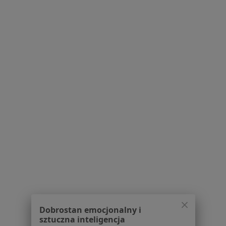
O nas
Praca
Rekrutujemy!
Partnerzy
Centrum prasowe
Kontakt
Dla pacjentów
Lekarze
Placówki medyczne
Pytania i odpowiedzi
Usługi i zabiegi
Choroby
Pomoc
Aplikacje mobilne
Blog dla pacjentów
Dla profesjonalistów
Dobrostan emocjonalny i
Cennik
sztuczna inteligencja