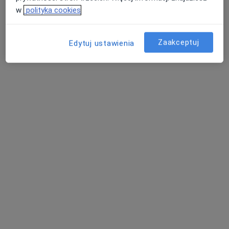
w
polityka cookies
Ireneusz Wójcik
·
Więcej
Ginekolog
Zaakceptuj
Edytuj ustawienia
77 opinii
Adres 1
Adres 2
Szpitalna 10, Międzychód
•
Mapa
Samodzielny Publiczny Zakład Opieki Zdrowotnej w Międzychodzie
Konsultacja ginekologiczna
Brak ceny
Specjalista nie oferuje umawiania online pod tym adresem.
Poproś o wizytę