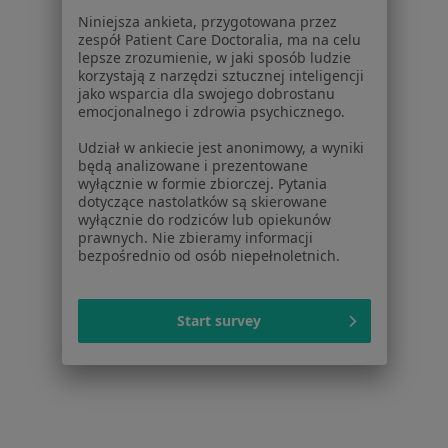
Dla lekarzy
Niniejsza ankieta, przygotowana przez
Dla placówek medycznych
zespół Patient Care Doctoralia, ma na celu
Noa Notes
nowość
lepsze zrozumienie, w jaki sposób ludzie
korzystają z narzędzi sztucznej inteligencji
Baza wiedzy
jako wsparcia dla swojego dobrostanu
Centrum Pomocy dla Specjalisty
emocjonalnego i zdrowia psychicznego.
Kontakt
Udział w ankiecie jest anonimowy, a wyniki
ZnanyLekarz - Strona główna
będą analizowane i prezentowane
wyłącznie w formie zbiorczej. Pytania
ZnanyLekarz Sp. z o.o.
dotyczące nastolatków są skierowane
ul. Kolejowa 5/7
wyłącznie do rodziców lub opiekunów
01-217 Warszawa, Polska
prawnych. Nie zbieramy informacji
bezpośrednio od osób niepełnoletnich.
NIP: ⁠7010224868
KRS: ⁠0000347997
Start survey
REGON: ⁠142276657
Sąd Rejonowy dla m.st. Warszawy w Warszawie XII
Wydział Gospodarczy KRS
Facebook
otwiera się w nowej karcie