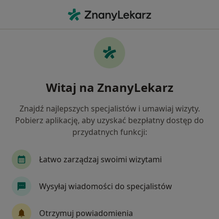
Me
Menopauza • Międzychód, wielkopolskie
Filtry
• 1
Mapa
Menopauza specjaliści w Międzychodzie
Witaj na ZnanyLekarz
Jak działają wyniki wyszukiwania
Znajdź najlepszych specjalistów i umawiaj wizyty.
Pobierz aplikację, aby uzyskać bezpłatny dostęp do
Jakiego specjalisty szukasz?
przydatnych funkcji:
Ginekolog
Chirurg
Internista
Pediat
Łatwo zarządzaj swoimi wizytami
Wysyłaj wiadomości do specjalistów
Otrzymuj powiadomienia