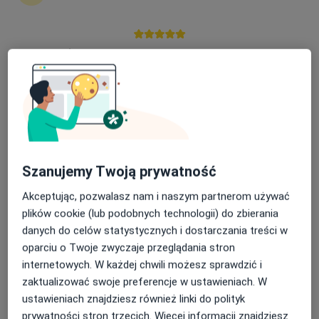
Nasza średnia ocena na App Store to 4.9 i 4.1 na
MEDIRAJ CENTRUM MEDYCZNE SP. Z O.O.
Google Play Store
·
Więcej
Chirurgia, Interna, Chirurgia naczyniowa
3257 opinii
Marszałka Piłsudskiego 45, Międzychód
•
Mapa
Brak dostępnych specjalistów z wolnymi terminami w tym centrum medycznym.
Szanujemy Twoją prywatność
Pokaż profil
Akceptując, pozwalasz nam i naszym partnerom używać
plików cookie (lub podobnych technologii) do zbierania
danych do celów statystycznych i dostarczania treści w
oparciu o Twoje zwyczaje przeglądania stron
internetowych. W każdej chwili możesz sprawdzić i
zaktualizować swoje preferencje w ustawieniach. W
ustawieniach znajdziesz również linki do polityk
prywatności stron trzecich. Więcej informacji znajdziesz