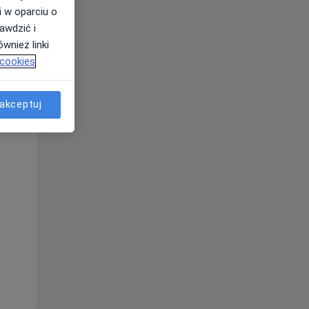
i w oparciu o
awdzić i
wnież linki
 cookies
akceptuj
Wt,
Śr,
Czw,
11 Sie
12 Sie
13 Sie