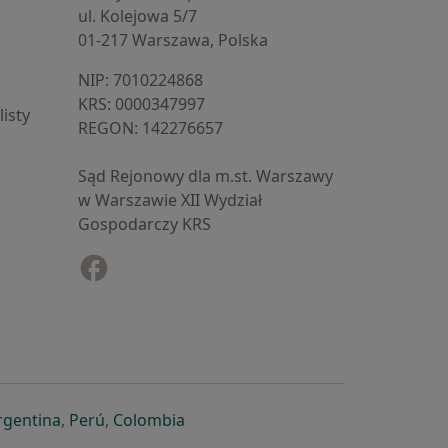
ul. Kolejowa 5/7
01-217 Warszawa, Polska
NIP: ⁠7010224868
KRS: ⁠0000347997
isty
REGON: ⁠142276657
Sąd Rejonowy dla m.st. Warszawy
w Warszawie XII Wydział
Gospodarczy KRS
Facebook
otwiera się w nowej karcie
cie
owej karcie
ię w nowej karcie
iera się w nowej karcie
otwiera się w nowej karcie
otwiera się w nowej karcie
otwiera się w nowej karcie
rgentina
,
Perú
,
Colombia