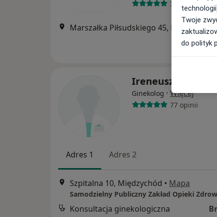
3255 opinii
technologii
Twoje zwyc
Marszałka Piłsudskiego 45, Międzychód
zaktualizo
do polityk 
Ireneusz Wójcik
·
Więcej
Ginekolog
77 opinii
Adres 1
Adres 2
Szpitalna 10, Międzychód
•
Mapa
Konsultacja ginekologiczna
B