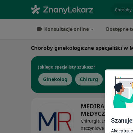
specjaliz
Konsultacje online
Dostępne t
Choroby ginekologiczne specjaliści w 
Jakiego specjalisty szukasz?
Ginekolog
Chirurg
Internist
MEDIRAJ CENTR
MEDYCZNE SP. Z O
Szanuje
Chirurgia, Interna, Chirur
·
Więcej
naczyniowa
Akceptując