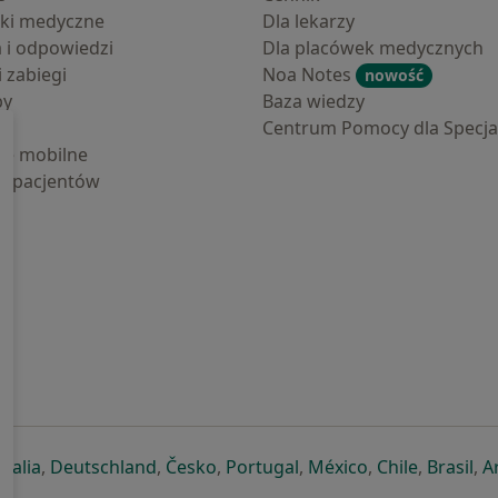
ki medyczne
Dla lekarzy
a i odpowiedzi
Dla placówek medycznych
i zabiegi
Noa Notes
nowość
by
Baza wiedzy
Centrum Pomocy dla Specjal
cje mobilne
la pacjentów
ej karcie
ię w nowej karcie
twiera się w nowej karcie
otwiera się w nowej karcie
otwiera się w nowej karcie
otwiera się w nowej karcie
otwiera się w nowej kar
otwiera się w n
otwiera s
otw
Italia
,
Deutschland
,
Česko
,
Portugal
,
México
,
Chile
,
Brasil
,
A