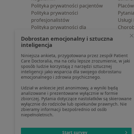
Polityka prywatności pacjentów
Placów
Polityka prywatności
Pytani
profesjonalistów
Usługi 
Polityka prywatności dla
Choro
profesjonalistów, których dane
Pomoc
Dobrostan emocjonalny i sztuczna
pozyskaliśmy samodzielnie
Aplika
inteligencja
Polityka cookies
Blog d
Niniejsza ankieta, przygotowana przez zespół Patient
Jak działają wyniki wyszukiwania
Care Doctoralia, ma na celu lepsze zrozumienie, w jaki
Dostępność
sposób ludzie korzystają z narzędzi sztucznej
O nas
inteligencji jako wsparcia dla swojego dobrostanu
emocjonalnego i zdrowia psychicznego.
Praca
Rekrutujemy!
Partnerzy
Udział w ankiecie jest anonimowy, a wyniki będą
Centrum prasowe
analizowane i prezentowane wyłącznie w formie
zbiorczej. Pytania dotyczące nastolatków są skierowane
Kontakt
wyłącznie do rodziców lub opiekunów prawnych. Nie
zbieramy informacji bezpośrednio od osób
niepełnoletnich.
otwiera się w now
otwiera s
o
Polska
,
Türkiye
,
España
,
Start survey