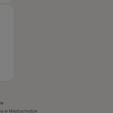
Wt,
Śr,
Czw,
11 Sie
12 Sie
13 Sie
ie
ia w Międzychodzie