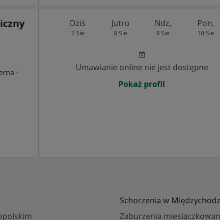
iczny
Dziś
Jutro
Ndz,
Pon,
7 Sie
8 Sie
9 Sie
10 Sie
Umawianie online nie jest dostępne
·
terna
Pokaż profil
Schorzenia w Międzychodz
opolskim
Zaburzenia miesiączkowan