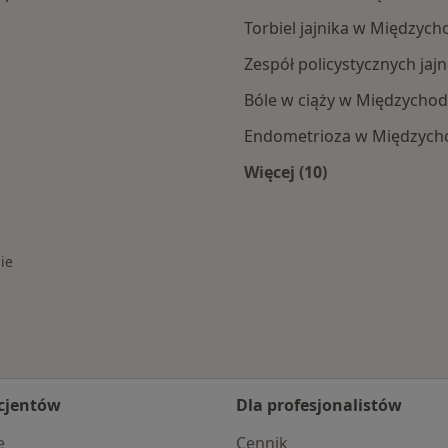
Torbiel jajnika w Międzych
Zespół policystycznych ja
Bóle w ciąży w Międzychod
Endometrioza w Międzych
Więcej (10)
zychodu
Więcej w kategorii:
ie
cjentów
Dla profesjonalistów
e
Cennik