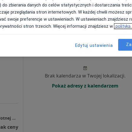
) do zbierania danych do celów statystycznych i dostarczania treśc
Pokaż profil
zaje przeglądania stron internetowych. W każdej chwili możesz spr
•
Mapa
wać swoje preferencje w ustawieniach. W ustawieniach znajdziesz ró
prywatności stron trzecich. Więcej informacji znajdziesz w
polityka
Za
Edytuj ustawienia
Dziś
Jutro
Ndz,
Pon,
7 Sie
8 Sie
9 Sie
10 Sie
Brak kalendarza w Twojej lokalizacji.
Pokaż adresy z kalendarzem
Samodzielny Publiczny Zakład Opieki Zdrowotnej w Międzychodzie
rak ceny