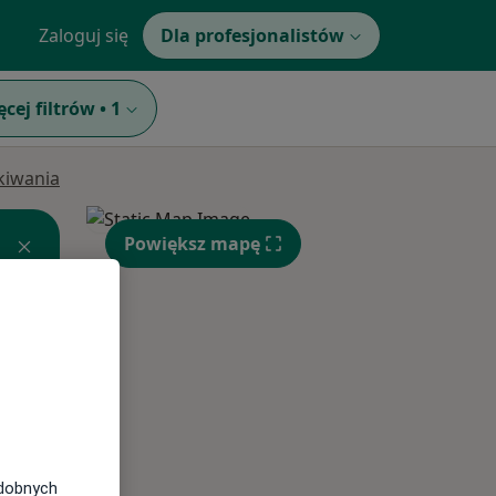
Zaloguj się
Dla profesjonalistów
ęcej filtrów
•
1
ukiwania
Powiększ mapę
Wt,
Śr,
Czw,
11 Sie
12 Sie
13 Sie
odobnych