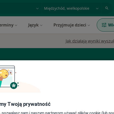
acja, badanie lub nazwisko
miasto lub dzielnica
erminy
Język
Przyjmuje dzieci
Wi
Jak działają wyniki wysz
olog
Ginekolog
Kardiolog
Zobacz więcej
Dziś
Jutro
Ndz,
Pon,
7 Sie
8 Sie
9 Sie
10 Sie
my Twoją prywatność
, pozwalasz nam i naszym partnerom używać plików cookie (lub p
Umawianie online nie jest dostępne