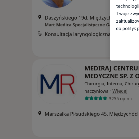
technologii
Twoje zwyc
Daszyńskiego 19d, Międzychód
•
Mapa
zaktualizo
Mart Medica Specjalistyczne Gabinety Lekar
do polityk 
Konsultacja laryngologiczna
MEDIRAJ CENTR
MEDYCZNE SP. Z O
Chirurgia, Interna, Chirur
·
Więcej
naczyniowa
3255 opinii
Marszałka Piłsudskiego 45, Międzychód