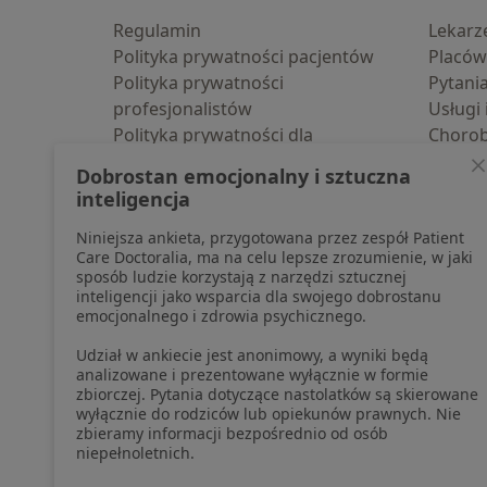
Regulamin
Lekarz
Polityka prywatności pacjentów
Placów
Polityka prywatności
Pytani
profesjonalistów
Usługi 
Polityka prywatności dla
Choro
profesjonalistów, których dane
Pomoc
Dobrostan emocjonalny i sztuczna
pozyskaliśmy samodzielnie
Aplika
inteligencja
Polityka cookies
Blog d
Niniejsza ankieta, przygotowana przez zespół Patient
Jak działają wyniki wyszukiwania
Care Doctoralia, ma na celu lepsze zrozumienie, w jaki
Dostępność
sposób ludzie korzystają z narzędzi sztucznej
O nas
inteligencji jako wsparcia dla swojego dobrostanu
emocjonalnego i zdrowia psychicznego.
Praca
Rekrutujemy!
Partnerzy
Udział w ankiecie jest anonimowy, a wyniki będą
Centrum prasowe
analizowane i prezentowane wyłącznie w formie
zbiorczej. Pytania dotyczące nastolatków są skierowane
Kontakt
wyłącznie do rodziców lub opiekunów prawnych. Nie
zbieramy informacji bezpośrednio od osób
niepełnoletnich.