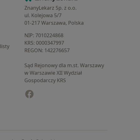
ZnanyLekarz Sp. z o.o.
ul. Kolejowa 5/7
01-217 Warszawa, Polska
NIP: ⁠7010224868
KRS: ⁠0000347997
isty
REGON: ⁠142276657
Sąd Rejonowy dla m.st. Warszawy
w Warszawie XII Wydział
Gospodarczy KRS
Facebook
otwiera się w nowej karcie