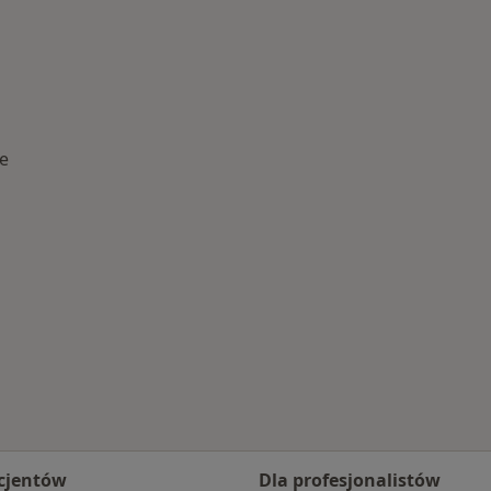
e
cjentów
Dla profesjonalistów