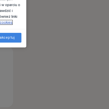
i w oparciu o
awdzić i
wnież linki
 cookies
akceptuj
Wt,
Śr,
Czw,
11 Sie
12 Sie
13 Sie