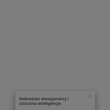
Polityka cookies
Jak działają wyniki wyszukiwania
Dostępność
O nas
Praca
Rekrutujemy!
Partnerzy
Centrum prasowe
Kontakt
Dla pacjentów
Lekarze
Placówki medyczne
Pytania i odpowiedzi
Usługi i zabiegi
Choroby
Pomoc
Aplikacje mobilne
Dobrostan emocjonalny i
Blog dla pacjentów
sztuczna inteligencja