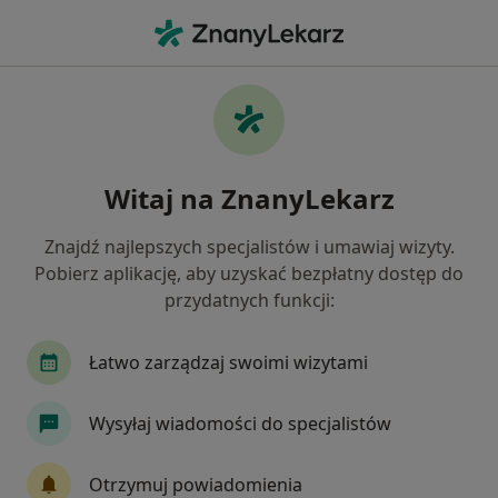
Me
Niedoczynność Tarczycy • Ełk, warmińsko-mazurskie
Filtry
• 1
Mapa
Niedoczynność tarczycy specjaliści w Ełku
Witaj na ZnanyLekarz
Jak działają wyniki wyszukiwania
Znajdź najlepszych specjalistów i umawiaj wizyty.
Pobierz aplikację, aby uzyskać bezpłatny dostęp do
Jakiego specjalisty szukasz?
przydatnych funkcji:
Dietetyk
Endokrynolog
Alergolog
Ch
Łatwo zarządzaj swoimi wizytami
Wysyłaj wiadomości do specjalistów
Otrzymuj powiadomienia