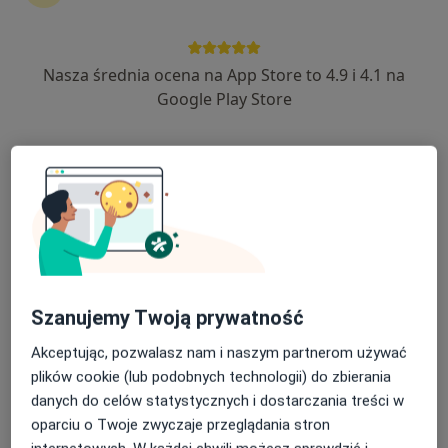
Nasza średnia ocena na App Store to 4.9 i 4.1 na
dr n. med. Janusz Korfel
Google Play Store
·
Więcej
Endokrynolog, Diabetolog
15 opinii
Adama Mickiewicza 40, Ełk
•
Mapa
Przychodnia Specjalistyczna Ełckiego Centrum Zdrowia EłkMed
Konsultacja endokrynologiczna
Brak ceny
Specjalista nie oferuje umawiania online pod tym adresem.
Poproś o wizytę
Szanujemy Twoją prywatność
Akceptując, pozwalasz nam i naszym partnerom używać
plików cookie (lub podobnych technologii) do zbierania
danych do celów statystycznych i dostarczania treści w
oparciu o Twoje zwyczaje przeglądania stron