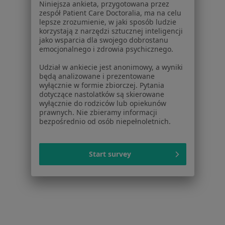
Dla profesjonalistów
Niniejsza ankieta, przygotowana przez
zespół Patient Care Doctoralia, ma na celu
Cennik
lepsze zrozumienie, w jaki sposób ludzie
korzystają z narzędzi sztucznej inteligencji
Dla lekarzy
jako wsparcia dla swojego dobrostanu
Dla placówek medycznych
emocjonalnego i zdrowia psychicznego.
Noa Notes
nowość
Udział w ankiecie jest anonimowy, a wyniki
Baza wiedzy
będą analizowane i prezentowane
Centrum Pomocy dla Specjalisty
wyłącznie w formie zbiorczej. Pytania
dotyczące nastolatków są skierowane
Kontakt
wyłącznie do rodziców lub opiekunów
ZnanyLekarz - Strona główna
prawnych. Nie zbieramy informacji
bezpośrednio od osób niepełnoletnich.
ZnanyLekarz Sp. z o.o.
ul. Kolejowa 5/7
01-217 Warszawa, Polska
Start survey
NIP: ⁠7010224868
KRS: ⁠0000347997
REGON: ⁠142276657
Sąd Rejonowy dla m.st. Warszawy w Warszawie XII