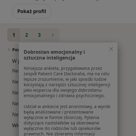
Pokaż profil
1
2
3
Powiązane wyszukiwania
Dobrostan emocjonalny i
sztuczna inteligencja
W pobliżu Rudy Śląskiej
Niniejsza ankieta, przygotowana przez
Nerwoból w Katowicach
zespół Patient Care Doctoralia, ma na celu
lepsze zrozumienie, w jaki sposób ludzie
Nerwoból w Gliwicach
korzystają z narzędzi sztucznej inteligencji
jako wsparcia dla swojego dobrostanu
Nerwoból w Tychach
emocjonalnego i zdrowia psychicznego.
Nerwoból w Chorzowie
Udział w ankiecie jest anonimowy, a wyniki
będą analizowane i prezentowane
Nerwoból w Zabrzu
wyłącznie w formie zbiorczej. Pytania
dotyczące nastolatków są skierowane
Więcej (14)
wyłącznie do rodziców lub opiekunów
Więcej w kategorii: W pobliżu Rudy Śląskiej
prawnych. Nie zbieramy informacji