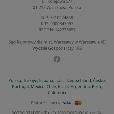
ul. Kolejowa 5/7
01-217 Warszawa, Polska
NIP: ⁠7010224868
KRS: ⁠0000347997
REGON: ⁠142276657
Sąd Rejonowy dla m.st. Warszawy w Warszawie XII
Wydział Gospodarczy KRS
Facebook
otwiera się w nowej karcie
otwiera się w nowej karcie
otwiera się w nowej karcie
otwiera się w nowej karcie
otwiera się w nowej karci
otwiera się
otwi
Polska
,
Türkiye
,
España
,
Italia
,
Deutschland
,
Česko
,
otwiera się w nowej karcie
otwiera się w nowej karcie
otwiera się w nowej karcie
otwiera się w nowej kar
otwiera się 
otwier
Portugal
,
México
,
Chile
,
Brasil
,
Argentina
,
Perú
,
otwiera się w nowej karc
Colombia
Płatności kartą
ROZPORZĄDZENIE (UE) 2022/2065 (DSA) art. 24: