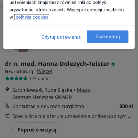
ustawieniach znajdziesz również linki do polityk
prywatności stron trzecich. Więcej informacji znajdziesz
w
polityka cookies
Zaakceptuj
Edytuj ustawienia
dr n. med. Hanna Doleżych-Teister
·
Więcej
Neurochirurg
179 opinii
Sztolniowa 6, Ruda Śląska
•
Mapa
Centrum Medyczne GK-MED
Konsultacja neurochirurgiczna
300 zł
Specjalista nie oferuje umawiania online pod tym adresem.
Poproś o wizytę