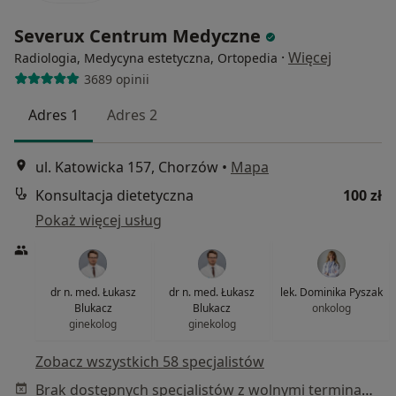
Severux Centrum Medyczne
·
Więcej
Radiologia, Medycyna estetyczna, Ortopedia
3689 opinii
Adres 1
Adres 2
ul. Katowicka 157, Chorzów
•
Mapa
Konsultacja dietetyczna
100 zł
Pokaż więcej usług
dr n. med. Łukasz
dr n. med. Łukasz
lek. Dominika Pyszak
Blukacz
Blukacz
onkolog
ginekolog
ginekolog
Zobacz wszystkich 58 specjalistów
Brak dostępnych specjalistów z wolnymi terminami w tym centrum medycznym.