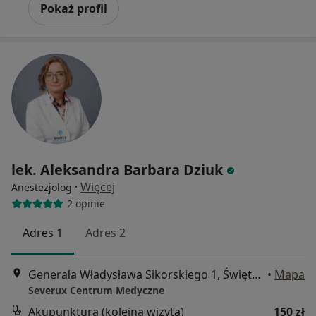
Pokaż profil
lek. Aleksandra Barbara Dziuk
·
Więcej
Anestezjolog
2 opinie
Adres 1
Adres 2
Generała Władysława Sikorskiego 1, Świętochłowice
•
Mapa
Severux Centrum Medyczne
Akupunktura (kolejna wizyta)
150 zł