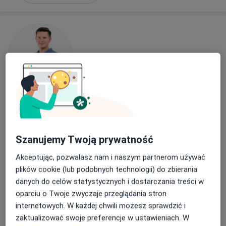
mgr Adrian Borowicz
·
Więcej
Fizjoterapeuta
347 opinii
Szanujemy Twoją prywatność
Wolności 311, Zabrze
•
Mapa
Akceptując, pozwalasz nam i naszym partnerom używać
Centrum Medyczne 311
plików cookie (lub podobnych technologii) do zbierania
Konsultacja fizjoterapeutyczna
200 zł
danych do celów statystycznych i dostarczania treści w
Specjalista nie oferuje umawiania online pod tym adresem.
oparciu o Twoje zwyczaje przeglądania stron
internetowych. W każdej chwili możesz sprawdzić i
Poproś o wizytę
zaktualizować swoje preferencje w ustawieniach. W