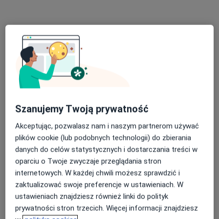
Centrum Medyczne Veritas Med
·
Więcej
Laryngologia, Rehabilitacja medyczna, Radiologia
503 opinie
Szanujemy Twoją prywatność
Armii Krajowej 13, Zgorzelec
•
Mapa
Akceptując, pozwalasz nam i naszym partnerom używać
Konsultacja ginekologiczna
od 180 zł
plików cookie (lub podobnych technologii) do zbierania
Pokaż więcej usług
danych do celów statystycznych i dostarczania treści w
oparciu o Twoje zwyczaje przeglądania stron
internetowych. W każdej chwili możesz sprawdzić i
zaktualizować swoje preferencje w ustawieniach. W
mgr Kacper Falkner
lek. Kostiantyn
dr n. med. Dominika
ustawieniach znajdziesz również linki do polityk
fizjoterapeuta
Horodnytskyi
Zalewska
Lekarz pierwszego
ginekolog
prywatności stron trzecich. Więcej informacji znajdziesz
kontaktu