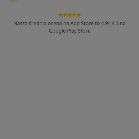
Nasza średnia ocena na App Store to 4.9 i 4.1 na
lek. Joanna Fiedukiewicz
Google Play Store
·
Więcej
Kardiolog, Diabetolog
42 opinie
Adres 1
Adres 2
Armii Krajowej 13, Zgorzelec
•
Mapa
Centrum Medyczne Veritas Med
Konsultacja diabetologiczna
250 zł
Specjalista nie oferuje umawiania online pod tym adresem.
Poproś o wizytę