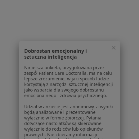
Regulamin
Polityka prywatności pacjentów
Polityka prywatności profesjonalistów
Polityka prywatności dla profesjonalistów, których
dane pozyskaliśmy samodzielnie
Polityka cookies
Jak działają wyniki wyszukiwania
Dobrostan emocjonalny i
Dostępność
sztuczna inteligencja
O nas
Praca
Rekrutujemy!
Niniejsza ankieta, przygotowana przez
zespół Patient Care Doctoralia, ma na celu
Partnerzy
lepsze zrozumienie, w jaki sposób ludzie
Centrum prasowe
korzystają z narzędzi sztucznej inteligencji
Kontakt
jako wsparcia dla swojego dobrostanu
emocjonalnego i zdrowia psychicznego.
Dla pacjentów
Udział w ankiecie jest anonimowy, a wyniki
będą analizowane i prezentowane
Lekarze
wyłącznie w formie zbiorczej. Pytania
Placówki medyczne
dotyczące nastolatków są skierowane
Pytania i odpowiedzi
wyłącznie do rodziców lub opiekunów
prawnych. Nie zbieramy informacji
Usługi i zabiegi