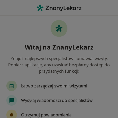
Me
Nadciśnienie Tętnicze • Zgorzelec, dolnośląskie
Filtry
• 1
Mapa
Nadciśnienie tętnicze specjaliści w
Witaj na ZnanyLekarz
Zgorzelcu
Jak działają wyniki wyszukiwania
Znajdź najlepszych specjalistów i umawiaj wizyty.
Pobierz aplikację, aby uzyskać bezpłatny dostęp do
przydatnych funkcji:
Jakiego specjalisty szukasz?
Internista
Kardiolog
Diabetolog
Lek
Łatwo zarządzaj swoimi wizytami
Wysyłaj wiadomości do specjalistów
Otrzymuj powiadomienia