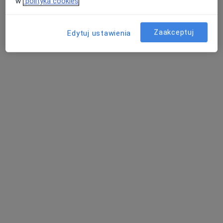
w
polityka cookies
Zobacz wszystkich 13 specjalistów
Zaakceptuj
Brak dostępnych specjalistów z wolnymi terminami w tym centrum medycznym.
Edytuj ustawienia
Pokaż profil
Marcin Miatkowski
·
Więcej
Kardiolog
63 opinie
Adres 1
Adres 2