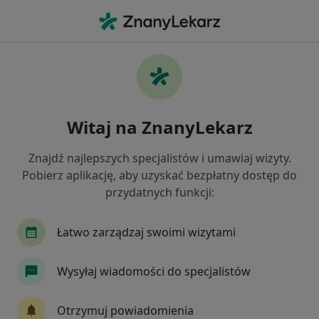
Me
Lekarz Wykonujący Zabiegi Medycyny Estetycznej • Zgorzelec, dolnośląskie
Filtry
Mapa
Polecani lekarze wykonujący zabiegi
Witaj na ZnanyLekarz
medycyny estetycznej w Zgorzelcu
Jak działają wyniki wyszukiwania
Znajdź najlepszych specjalistów i umawiaj wizyty.
Pobierz aplikację, aby uzyskać bezpłatny dostęp do
przydatnych funkcji:
Łatwo zarządzaj swoimi wizytami
Wysyłaj wiadomości do specjalistów
lek. Arkadiusz Dittmer
Otrzymuj powiadomienia
·
Lekarz wykonujący zabiegi medycyny estetycznej, Ortopeda