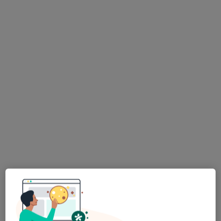
lek. Krzysztof Żółkowski
Lekarz wykonujący zabiegi medycyny estetycznej, W trakcie
·
Więcej
specjalizacji (Urolog)
5 opinii
Adres 1
Adres 2
Zielona 7, Lubań
•
Mapa
Gabinet Urologiczny Krzysztof Żółkowski
Obrzezanie
2 000 zł
Specjalista nie oferuje umawiania online pod tym adresem.
Poproś o wizytę