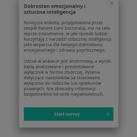
Dobrostan emocjonalny i
sztuczna inteligencja
Niniejsza ankieta, przygotowana przez
zespół Patient Care Doctoralia, ma na celu
Serwis
lepsze zrozumienie, w jaki sposób ludzie
korzystają z narzędzi sztucznej inteligencji
Regulamin
jako wsparcia dla swojego dobrostanu
emocjonalnego i zdrowia psychicznego.
Polityka prywatności pacjentów
Polityka prywatności profesjonalistów
Udział w ankiecie jest anonimowy, a wyniki
Polityka prywatności dla profesjonalistów, których
będą analizowane i prezentowane
wyłącznie w formie zbiorczej. Pytania
dane pozyskaliśmy samodzielnie
dotyczące nastolatków są skierowane
Polityka cookies
wyłącznie do rodziców lub opiekunów
Jak działają wyniki wyszukiwania
prawnych. Nie zbieramy informacji
bezpośrednio od osób niepełnoletnich.
Dostępność
O nas
Praca
Rekrutujemy!
Start survey
Partnerzy
Centrum prasowe
Kontakt