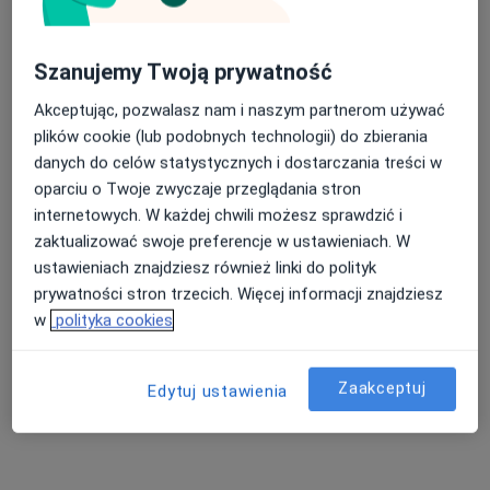
Inni specjaliści w Twojej okolicy
Szanujemy Twoją prywatność
Obecnie nie ma wolnych miejsc. Sprawdź później
Akceptując, pozwalasz nam i naszym partnerom używać
nowe oferty.
plików cookie (lub podobnych technologii) do zbierania
danych do celów statystycznych i dostarczania treści w
oparciu o Twoje zwyczaje przeglądania stron
internetowych. W każdej chwili możesz sprawdzić i
zaktualizować swoje preferencje w ustawieniach. W
ustawieniach znajdziesz również linki do polityk
prywatności stron trzecich. Więcej informacji znajdziesz
w
polityka cookies
CENTRUM ZDROWIA POGODNA
Specjalistyczne Gabinety Lekarskie
Zaakceptuj
Edytuj ustawienia
·
Więcej
Medycyna estetyczna, Urologia, Urologia dziecięca
100 opinii
Pogodna, 1, Zgorzelec
•
Mapa