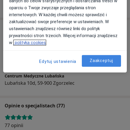
danych do celów statystycznych i dostarczania treści w
45 opinii
oparciu o Twoje zwyczaje przeglądania stron
internetowych. W każdej chwili możesz sprawdzić i
zaktualizować swoje preferencje w ustawieniach. W
Adres
ustawieniach znajdziesz również linki do polityk
prywatności stron trzecich. Więcej informacji znajdziesz
w
polityka cookies
Powiększ mapę
Zaakceptuj
Edytuj ustawienia
Centrum Medyczne Lubańska
Lubańska 10d, 59-900 Zgorzelec
Opinie o specjalistach (77)
77 opinii