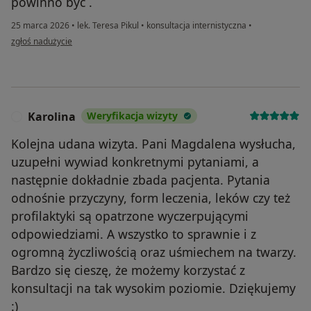
powinno być .
25 marca 2026
•
lek. Teresa Pikul
•
konsultacja internistyczna
•
w opinii użytkownika Patryk
zgłoś nadużycie
Karolina
Weryfikacja wizyty
K
Kolejna udana wizyta. Pani Magdalena wysłucha,
uzupełni wywiad konkretnymi pytaniami, a
następnie dokładnie zbada pacjenta. Pytania
odnośnie przyczyny, form leczenia, leków czy też
profilaktyki są opatrzone wyczerpującymi
odpowiedziami. A wszystko to sprawnie i z
ogromną życzliwością oraz uśmiechem na twarzy.
Bardzo się cieszę, że możemy korzystać z
konsultacji na tak wysokim poziomie. Dziękujemy
:)