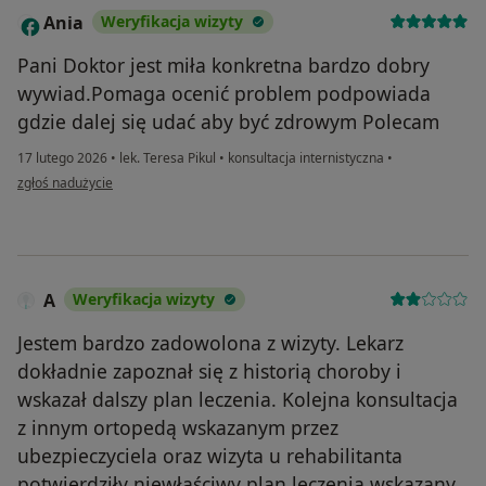
Ania
Weryfikacja wizyty
A
Pani Doktor jest miła konkretna bardzo dobry
wywiad.Pomaga ocenić problem podpowiada
gdzie dalej się udać aby być zdrowym Polecam
17 lutego 2026
•
lek. Teresa Pikul
•
konsultacja internistyczna
•
w opinii użytkownika Ania
zgłoś nadużycie
A
Weryfikacja wizyty
Jestem bardzo zadowolona z wizyty. Lekarz
dokładnie zapoznał się z historią choroby i
wskazał dalszy plan leczenia. Kolejna konsultacja
z innym ortopedą wskazanym przez
ubezpieczyciela oraz wizyta u rehabilitanta
potwierdziły niewłaściwy plan leczenia wskazany