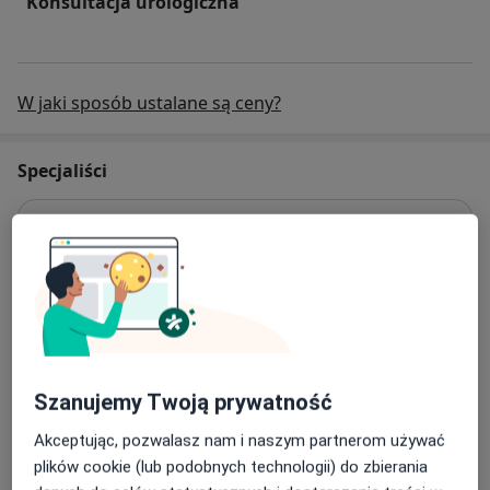
Konsultacja urologiczna
W jaki sposób ustalane są ceny?
Specjaliści
Urolog
lek. Michał Niedziółka
Urolog
21 opinii
Szanujemy Twoją prywatność
Akceptując, pozwalasz nam i naszym partnerom używać
(Urolog/Lr) Michał Niedziółka
plików cookie (lub podobnych technologii) do zbierania
Urolog