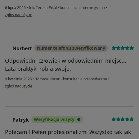
6 lipca 2026
•
lek. Teresa Pikul
•
konsultacja internistyczna
•
w opinii użytkownika MARCELI
zgłoś nadużycie
Norbert
Numer telefonu zweryfikowany
N
Odpowiedni człowiek w odpowiednim miejscu.
Lata praktyki robią swoje.
9 kwietnia 2026
•
Tomasz Kocur
•
konsultacja ortopedyczna
•
w opinii użytkownika Norbert
zgłoś nadużycie
Patryk
Weryfikacja wizyty
P
Polecam ! Pełen profesjonalizm. Wszystko tak jak