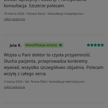
konsultacja. Szczerze polecam.
19 marca 2026
•
Tomasz Kocur
•
konsultacja ortopedyczna
•
w opinii użytkownika Kamil
zgłoś nadużycie
Jola R.
Weryfikacja wizyty
J
Wizyta u Pani doktor to czysta przyjemność.
Słucha pacjenta, przeprowadza konkretny
wywiad, wszystko szczegółowo objaśnia. Polecam
wizytę z całego serca.
3 marca 2026
•
lek. Teresa Pikul
•
konsultacja internistyczna
•
w opinii użytkownika Jola R.
zgłoś nadużycie