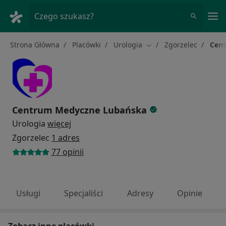
Me
Czego szukasz?
Strona Główna
Placówki
Urologia
Zgorzelec
Cen
Zmień miasto
Centrum Medyczne Lubańska
Urologia
więcej
Zgorzelec
1 adres
77 opinii
Usługi
Specjaliści
Adresy
Opinie
Zobacz inne placówki