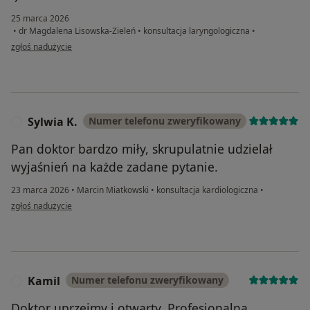
25 marca 2026
•
dr Magdalena Lisowska-Zieleń
•
konsultacja laryngologiczna
•
w opinii użytkownika Karolina
zgłoś nadużycie
Sylwia K.
Numer telefonu zweryfikowany
S
Pan doktor bardzo miły, skrupulatnie udzielał
wyjaśnień na każde zadane pytanie.
23 marca 2026
•
Marcin Miatkowski
•
konsultacja kardiologiczna
•
w opinii użytkownika Sylwia K.
zgłoś nadużycie
Kamil
Numer telefonu zweryfikowany
K
Doktor uprzejmy i otwarty. Profesjonalna