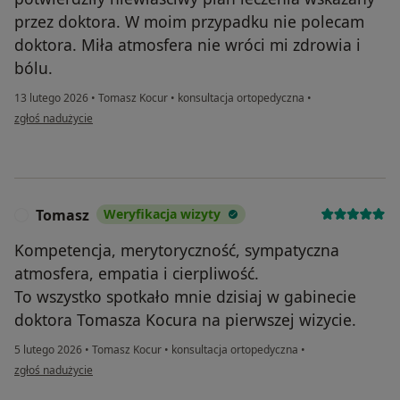
przez doktora. W moim przypadku nie polecam
doktora. Miła atmosfera nie wróci mi zdrowia i
bólu.
13 lutego 2026
•
Tomasz Kocur
•
konsultacja ortopedyczna
•
w opinii użytkownika A
zgłoś nadużycie
Tomasz
Weryfikacja wizyty
T
Kompetencja, merytoryczność, sympatyczna
atmosfera, empatia i cierpliwość.
To wszystko spotkało mnie dzisiaj w gabinecie
doktora Tomasza Kocura na pierwszej wizycie.
5 lutego 2026
•
Tomasz Kocur
•
konsultacja ortopedyczna
•
w opinii użytkownika Tomasz
zgłoś nadużycie