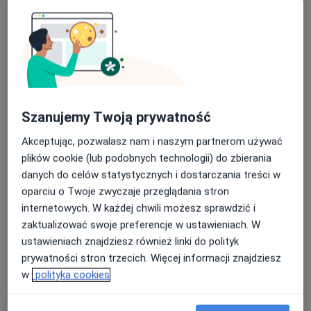
Szanujemy Twoją prywatność
lek. Małgorzata Stolarz
Akceptując, pozwalasz nam i naszym partnerom używać
·
Więcej
Neurolog
plików cookie (lub podobnych technologii) do zbierania
36 opinii
danych do celów statystycznych i dostarczania treści w
Wolności 311, Zabrze
•
Mapa
oparciu o Twoje zwyczaje przeglądania stron
Centrum Medyczne 311
internetowych. W każdej chwili możesz sprawdzić i
Konsultacja neurologiczna
250 zł
zaktualizować swoje preferencje w ustawieniach. W
ustawieniach znajdziesz również linki do polityk
Specjalista nie oferuje umawiania online pod tym adresem.
prywatności stron trzecich. Więcej informacji znajdziesz
w
polityka cookies
Poproś o wizytę