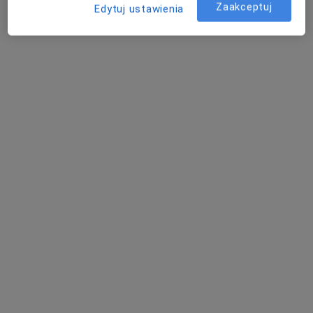
Zaakceptuj
Edytuj ustawienia
lek. Andrii Upatov
·
Więcej
Neurolog
8 opinii
ul. Pokoju 14, Ruda Śląska
•
Mapa
Med-Silesia Medical Care
Konsultacja neurologiczna
od 220 zł
Specjalista nie oferuje umawiania online pod tym adresem.
Poproś o wizytę