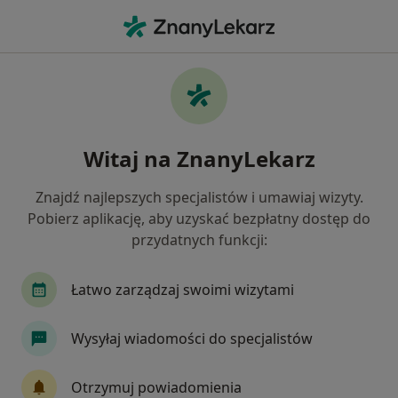
Me
Migrena • Ruda Śląska, śląskie
Filtry
• 1
Ubezpieczenie
Map
Migrena specjaliści w Rudzie Śląskiej
Witaj na ZnanyLekarz
Jak działają wyniki wyszukiwania
Znajdź najlepszych specjalistów i umawiaj wizyty.
Pobierz aplikację, aby uzyskać bezpłatny dostęp do
Jakiego specjalisty szukasz?
przydatnych funkcji:
Neurolog
Fizjoterapeuta
Dietetyk
Ka
Łatwo zarządzaj swoimi wizytami
Wysyłaj wiadomości do specjalistów
Otrzymuj powiadomienia