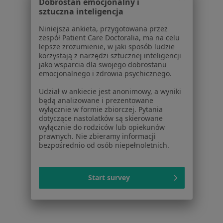
Dobrostan emocjonalny i
sztuczna inteligencja
Migrena w Sosnowcu
Niniejsza ankieta, przygotowana przez
Migrena w Zabrzu
zespół Patient Care Doctoralia, ma na celu
lepsze zrozumienie, w jaki sposób ludzie
Migrena w Chorzowie
korzystają z narzędzi sztucznej inteligencji
jako wsparcia dla swojego dobrostanu
Więcej (14)
emocjonalnego i zdrowia psychicznego.
Więcej w kategorii: W pobliżu Rudy Śląskiej
Udział w ankiecie jest anonimowy, a wyniki
Schorzenia w Rudzie Śląskiej
będą analizowane i prezentowane
wyłącznie w formie zbiorczej. Pytania
Nadciśnienie tętnicze w Rudzie Śląskiej
dotyczące nastolatków są skierowane
wyłącznie do rodziców lub opiekunów
Infekcje dróg oddechowych w Rudzie Śląskiej
prawnych. Nie zbieramy informacji
bezpośrednio od osób niepełnoletnich.
Choroby wewnętrzne w Rudzie Śląskiej
Choroba niedokrwienna serca w Rudzie Śląskiej
Start survey
Choroby serca w Rudzie Śląskiej
Więcej (15)
Więcej w kategorii: Schorzenia w Rudzie Śląsk