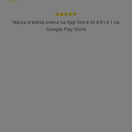
Nasza średnia ocena na App Store to 4.9 i 4.1 na
Bezpieczne płatności
Google Play Store
mgr Karolina Ważny
·
Więcej
Fizjoterapeuta
15 opinii
Dworska 26, Zabrze
•
Mapa
Fizjoterapia Karolina Ważny
Konsultacja fizjoterapeutyczna
200 zł
Specjalista nie oferuje umawiania online pod tym adresem.
Poproś o wizytę