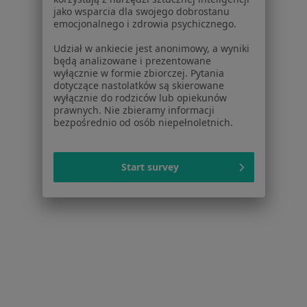
jako wsparcia dla swojego dobrostanu
emocjonalnego i zdrowia psychicznego.
Udział w ankiecie jest anonimowy, a wyniki
będą analizowane i prezentowane
wyłącznie w formie zbiorczej. Pytania
Serwis
dotyczące nastolatków są skierowane
wyłącznie do rodziców lub opiekunów
Regulamin
prawnych. Nie zbieramy informacji
Polityka prywatności pacjentów
bezpośrednio od osób niepełnoletnich.
Polityka prywatności profesjonalistów
Polityka prywatności dla profesjonalistów, których
Start survey
dane pozyskaliśmy samodzielnie
Polityka cookies
Jak działają wyniki wyszukiwania
Dostępność
O nas
Praca
Rekrutujemy!
Partnerzy
Centrum prasowe
Kontakt