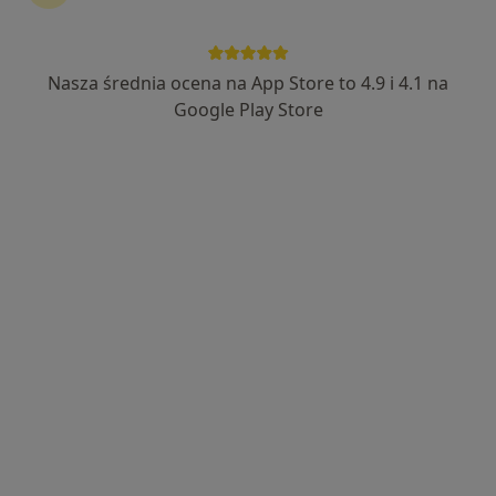
Nasza średnia ocena na App Store to 4.9 i 4.1 na
Bezpieczne płatności
Google Play Store
mgr Bogdan Zajusz
·
Więcej
Położna/położny
9 opinii
Spacerowa 38, Wałbrzych
•
Mapa
PAN POŁOŻNY. Gabinet diadnostyki i profilaktyki ginekologiczno-położniczej
USG piersi
190 zł
Specjalista nie oferuje umawiania online pod tym adresem.
Poproś o wizytę