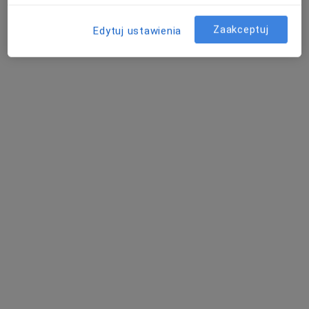
Zaakceptuj
Edytuj ustawienia
lek. Adrian Tekieli-Pawłowski
·
Więcej
Ginekolog
104 opinie
Hetmańska 7C, Wałbrzych
•
Mapa
Centrum Medyczne Sudety
Konsultacja ginekologiczna
200 zł
Specjalista nie oferuje umawiania online pod tym adresem.
Poproś o wizytę