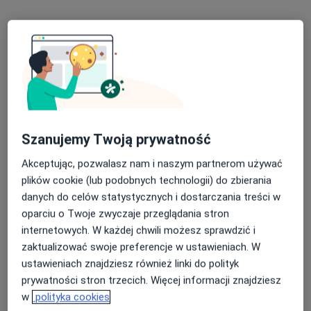
lek. Wojciech Rogala
·
Więcej
Ginekolog
Szanujemy Twoją prywatność
211 opinii
Akceptując, pozwalasz nam i naszym partnerom używać
Hetmańska 7C, Wałbrzych
•
Mapa
plików cookie (lub podobnych technologii) do zbierania
Centrum Medyczne Sudety
danych do celów statystycznych i dostarczania treści w
Konsultacja ginekologiczna
od 200 zł
oparciu o Twoje zwyczaje przeglądania stron
Specjalista nie oferuje umawiania online pod tym adresem.
internetowych. W każdej chwili możesz sprawdzić i
zaktualizować swoje preferencje w ustawieniach. W
Poproś o wizytę
ustawieniach znajdziesz również linki do polityk
prywatności stron trzecich. Więcej informacji znajdziesz
w
polityka cookies