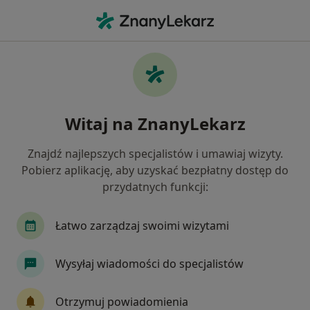
Me
Menopauza • Kamienna Góra, dolnośląskie
Filtry
• 1
Ubezpieczenie
Map
Menopauza specjaliści w Kamiennej Górze
Witaj na ZnanyLekarz
Jak działają wyniki wyszukiwania
Znajdź najlepszych specjalistów i umawiaj wizyty.
Pobierz aplikację, aby uzyskać bezpłatny dostęp do
Jakiego specjalisty szukasz?
przydatnych funkcji:
Ginekolog
Położna/położny
Chirurg
Łatwo zarządzaj swoimi wizytami
Wysyłaj wiadomości do specjalistów
Otrzymuj powiadomienia