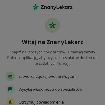
Me
Menopauza • Osielsko, kujawsko-pomorskie
Filtry
• 1
Ubezpieczenie
Map
Menopauza specjaliści w Osielsku
Witaj na ZnanyLekarz
Jak działają wyniki wyszukiwania
Znajdź najlepszych specjalistów i umawiaj wizyty.
Pobierz aplikację, aby uzyskać bezpłatny dostęp do
Jakiego specjalisty szukasz?
przydatnych funkcji:
Ginekolog
Internista
Lekarz rodzinny
Łatwo zarządzaj swoimi wizytami
Wysyłaj wiadomości do specjalistów
Otrzymuj powiadomienia