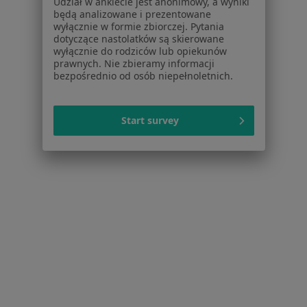
Udział w ankiecie jest anonimowy, a wyniki
Centrum prasowe
będą analizowane i prezentowane
wyłącznie w formie zbiorczej. Pytania
Kontakt
dotyczące nastolatków są skierowane
wyłącznie do rodziców lub opiekunów
Dla pacjentów
prawnych. Nie zbieramy informacji
bezpośrednio od osób niepełnoletnich.
Lekarze
Placówki medyczne
Pytania i odpowiedzi
Start survey
Usługi i zabiegi
Choroby
Pomoc
Aplikacje mobilne
Blog dla pacjentów
Dla profesjonalistów
Cennik
Dla lekarzy
Dla placówek medycznych
Noa Notes
nowość