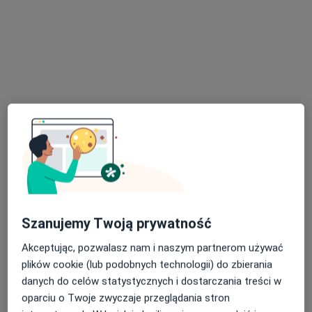
dr n. med. Mariusz Lisiak
·
Więcej
Ginekolog
184 opinie
Bora-Komorowskiego 47, Bydgoszcz
•
Mapa
Gabinet Lekarski
Konsultacja ginekologiczna
Brak ceny
Specjalista nie oferuje umawiania online pod tym adresem.
Poproś o wizytę
Szanujemy Twoją prywatność
Akceptując, pozwalasz nam i naszym partnerom używać
plików cookie (lub podobnych technologii) do zbierania
danych do celów statystycznych i dostarczania treści w
oparciu o Twoje zwyczaje przeglądania stron