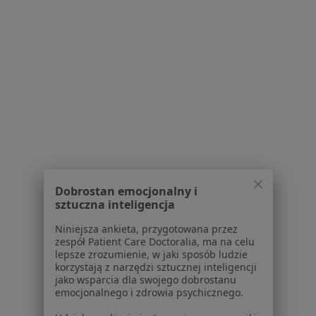
Strona Główna
Choroby
Menopauza
Osielsko
Zmień miasto
Zmień 
Serwis
Regulamin
Polityka prywatności pacjentów
Polityka prywatności profesjonalistów
Dobrostan emocjonalny i
Polityka prywatności dla profesjonalistów, których
sztuczna inteligencja
dane pozyskaliśmy samodzielnie
Polityka cookies
Niniejsza ankieta, przygotowana przez
zespół Patient Care Doctoralia, ma na celu
Jak działają wyniki wyszukiwania
lepsze zrozumienie, w jaki sposób ludzie
Dostępność
korzystają z narzędzi sztucznej inteligencji
O nas
jako wsparcia dla swojego dobrostanu
emocjonalnego i zdrowia psychicznego.
Praca
Rekrutujemy!
Partnerzy