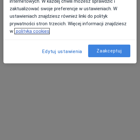
internetowych. W każdej chwili możesz sprawdzić i
zaktualizować swoje preferencje w ustawieniach. W
ustawieniach znajdziesz również linki do polityk
lek. Piotr Bernard
prywatności stron trzecich. Więcej informacji znajdziesz
·
Ginekolog, W trakcie specjalizacji (Ginekolog onkologiczny)
w
polityka cookies
Więcej
113 opinii
Zaakceptuj
Edytuj ustawienia
Adres 1
Adres 2
Koperkowa 2, Osielsko
•
Mapa
Szpital Eskulap
Konsultacja ginekologiczna
od 350 zł
Specjalista nie oferuje umawiania online pod tym adresem.
Poproś o wizytę