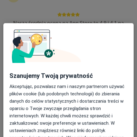
Nasza średnia ocena na App Store to 4.9 i 4.1 na
lek. Piotr Bernard
Google Play Store
·
Ginekolog, W trakcie specjalizacji (Ginekolog onkologiczny)
Więcej
112 opinii
Adres 1
Adres 2
Szanujemy Twoją prywatność
Łowińska 8C, Pruszcz
•
Mapa
ALMEDIC Przychodnia Rodzinna
Akceptując, pozwalasz nam i naszym partnerom używać
Konsultacja ginekologiczna
350 zł
plików cookie (lub podobnych technologii) do zbierania
danych do celów statystycznych i dostarczania treści w
Specjalista nie oferuje umawiania online pod tym adresem.
oparciu o Twoje zwyczaje przeglądania stron
Poproś o wizytę
internetowych. W każdej chwili możesz sprawdzić i
zaktualizować swoje preferencje w ustawieniach. W
ustawieniach znajdziesz również linki do polityk