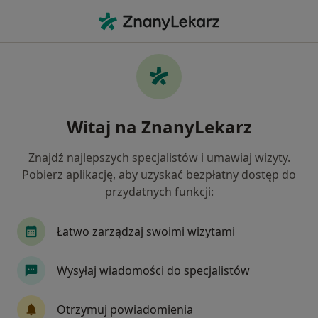
Me
Menopauza • Pruszcz, kujawsko-pomorskie
Filtry
• 1
Mapa
Menopauza specjaliści w Pruszczu
Witaj na ZnanyLekarz
Jak działają wyniki wyszukiwania
Znajdź najlepszych specjalistów i umawiaj wizyty.
Pobierz aplikację, aby uzyskać bezpłatny dostęp do
Jakiego specjalisty szukasz?
przydatnych funkcji:
Lekarz rodzinny
Dermatolog
Endokrynol
Łatwo zarządzaj swoimi wizytami
Wysyłaj wiadomości do specjalistów
Otrzymuj powiadomienia