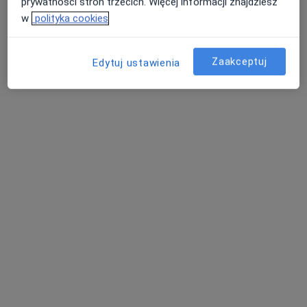
prywatności stron trzecich. Więcej informacji znajdziesz
w
polityka cookies
Zaakceptuj
Edytuj ustawienia
ALMEDIC Przychodnia Rodzinna
·
Więcej
Laryngologia, Dermatologia, Endokrynologia
269 opinii
Łowińska 8C, Pruszcz
•
Mapa
Konsultacja logopedyczna
120 zł
Pokaż więcej usług
lek. Paweł Szyderski
lek. Piotr Bernard
mgr Magdalena
laryngolog
ginekolog
Poćwiardowska
dietetyk