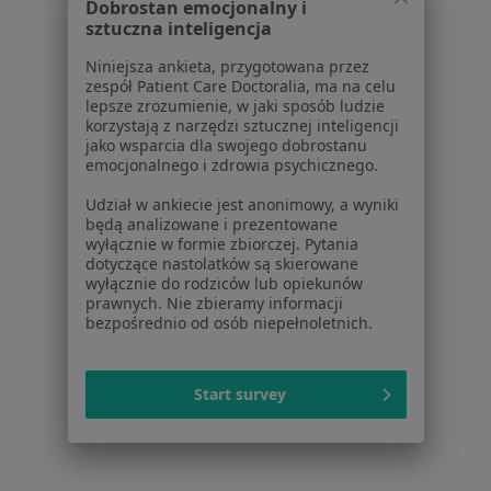
Dobrostan emocjonalny i
sztuczna inteligencja
Cennik
Dla lekarzy
Niniejsza ankieta, przygotowana przez
Dla placówek medycznych
zespół Patient Care Doctoralia, ma na celu
lepsze zrozumienie, w jaki sposób ludzie
Noa Notes
nowość
korzystają z narzędzi sztucznej inteligencji
Baza wiedzy
jako wsparcia dla swojego dobrostanu
Centrum Pomocy dla Specjalisty
emocjonalnego i zdrowia psychicznego.
Kontakt
Udział w ankiecie jest anonimowy, a wyniki
ZnanyLekarz - Strona główna
będą analizowane i prezentowane
wyłącznie w formie zbiorczej. Pytania
ZnanyLekarz Sp. z o.o.
dotyczące nastolatków są skierowane
wyłącznie do rodziców lub opiekunów
ul. Kolejowa 5/7
prawnych. Nie zbieramy informacji
01-217 Warszawa, Polska
bezpośrednio od osób niepełnoletnich.
NIP: ⁠7010224868
KRS: ⁠0000347997
Start survey
REGON: ⁠142276657
Sąd Rejonowy dla m.st. Warszawy w Warszawie XII
Wydział Gospodarczy KRS