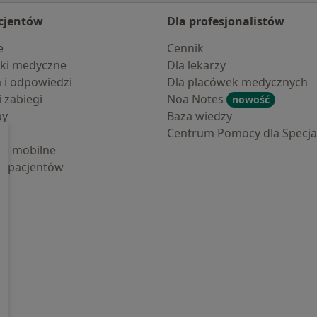
cjentów
Dla profesjonalistów
e
Cennik
ki medyczne
Dla lekarzy
a i odpowiedzi
Dla placówek medycznych
i zabiegi
Noa Notes
nowość
by
Baza wiedzy
Centrum Pomocy dla Specjal
cje mobilne
la pacjentów