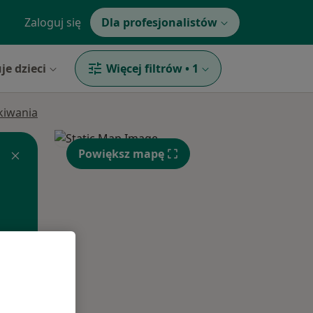
Zaloguj się
Dla profesjonalistów
je dzieci
Więcej filtrów
•
1
ukiwania
Powiększ mapę
Pon,
Wt,
Śr,
10 Sie
11 Sie
12 Sie