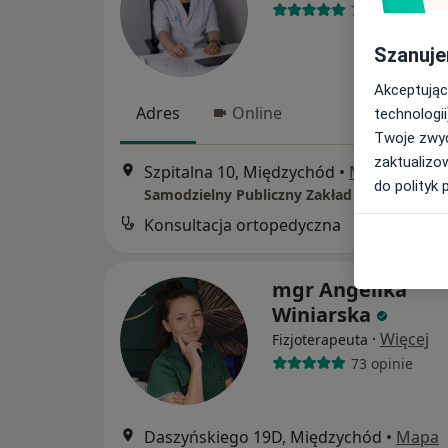
74 opinie
Szanuje
Akceptując
Adres
Online
technologii
Twoje zwyc
zaktualizo
Szpitalna 10, Międzychód
•
Mapa
do polityk 
Konsultacja ortopedyczna
B
mgr Angelika
Winiarska
·
Więcej
Fizjoterapeuta
73 opinie
Daszyńskiego 19D, Międzychód
•
Mapa