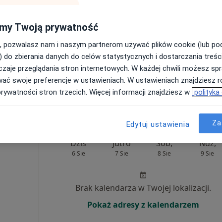
Brak kalendarza w Twojej lokalizacji.
my Twoją prywatność
Pokaż adresy z kalendarzem
, pozwalasz nam i naszym partnerom używać plików cookie (lub p
) do zbierania danych do celów statystycznych i dostarczania treśc
zaje przeglądania stron internetowych. W każdej chwili możesz spr
wać swoje preferencje w ustawieniach. W ustawieniach znajdziesz ró
prywatności stron trzecich. Więcej informacji znajdziesz w
polityka
Samodzielny Publiczny Zakład Opieki Zdrowotnej w Międzychodzie
rak ceny
Za
Edytuj ustawienia
Dziś
Jutro
Sob,
Ndz,
6 Sie
7 Sie
8 Sie
9 Sie
Brak kalendarza w Twojej lokalizacji.
Pokaż adresy z kalendarzem