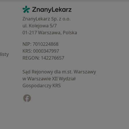
Kontakt
ZnanyLekarz - Strona główna
ZnanyLekarz Sp. z o.o.
ul. Kolejowa 5/7
01-217 Warszawa, Polska
NIP: ⁠7010224868
KRS: ⁠0000347997
isty
REGON: ⁠142276657
Sąd Rejonowy dla m.st. Warszawy
w Warszawie XII Wydział
Gospodarczy KRS
Facebook
otwiera się w nowej karcie