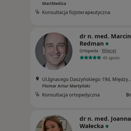
MartMedica
Konsultacja fizjoterapeutyczna
dr n. med. Marcin
Redman
·
Więcej
Ortopeda
45 opinii
Ul.Ignacego Daszyńskiego 19d, 
Flomar Artur Martyński
Konsultacja ortopedyczna
B
dr n. med. Joanna
Wałecka