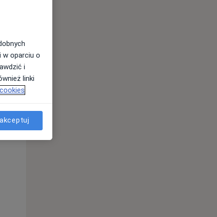
odobnych
i w oparciu o
awdzić i
wnież linki
 cookies
akceptuj
Pon,
Wt,
Śr,
10 Sie
11 Sie
12 Sie