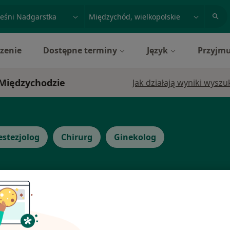
acja, badanie lub nazwisko
miasto lub dzielnica
zenie
Dostępne terminy
Język
Przyjmu
w Międzychodzie
Jak działają wyniki wysz
stezjolog
Chirurg
Ginekolog
a
Dziś
Jutro
Sob,
Ndz,
6 Sie
7 Sie
8 Sie
9 Sie