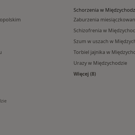
Schorzenia w Międzychodz
kopolskim
Zaburzenia miesiączkowan
Schizofrenia w Międzychod
Szum w uszach w Międzyc
u
Torbiel jajnika w Międzych
Urazy w Międzychodzie
Więcej (8)
zychodu
Więcej w kategorii: 
dzie