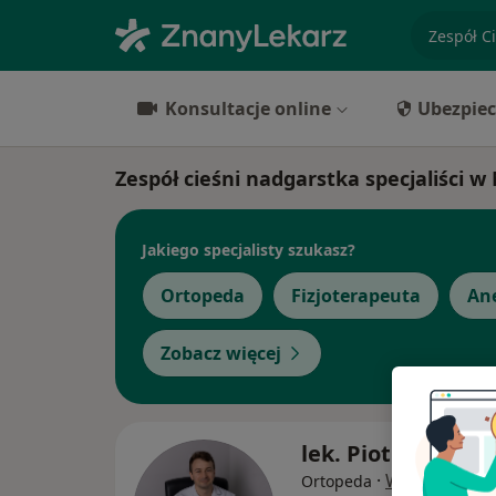
specjaliz
Konsultacje online
Ubezpiec
Zespół cieśni nadgarstka specjaliści 
Jakiego specjalisty szukasz?
Ortopeda
Fizjoterapeuta
Ane
Zobacz więcej
lek. Piotr Czarnot
·
Więcej
Ortopeda