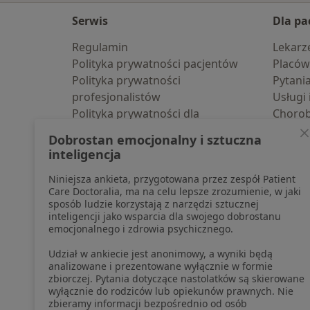
Serwis
Dla pa
Regulamin
Lekarz
Polityka prywatności pacjentów
Placów
Polityka prywatności
Pytani
profesjonalistów
Usługi 
Polityka prywatności dla
Choro
profesjonalistów, których dane
Pomoc
Dobrostan emocjonalny i sztuczna
pozyskaliśmy samodzielnie
Aplika
inteligencja
Polityka cookies
Blog d
Niniejsza ankieta, przygotowana przez zespół Patient
Jak działają wyniki wyszukiwania
Care Doctoralia, ma na celu lepsze zrozumienie, w jaki
Dostępność
sposób ludzie korzystają z narzędzi sztucznej
O nas
inteligencji jako wsparcia dla swojego dobrostanu
emocjonalnego i zdrowia psychicznego.
Praca
Rekrutujemy!
Partnerzy
Udział w ankiecie jest anonimowy, a wyniki będą
Centrum prasowe
analizowane i prezentowane wyłącznie w formie
zbiorczej. Pytania dotyczące nastolatków są skierowane
Kontakt
wyłącznie do rodziców lub opiekunów prawnych. Nie
zbieramy informacji bezpośrednio od osób