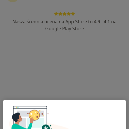
Nasza średnia ocena na App Store to 4.9 i 4.1 na
MEDIRAJ CENTRUM MEDYCZNE SP. Z O.O.
Google Play Store
·
Więcej
Chirurgia, Interna, Chirurgia naczyniowa
3256 opinii
Marszałka Piłsudskiego 45, Międzychód
•
Mapa
Brak dostępnych specjalistów z wolnymi terminami w tym centrum medycznym.
Pokaż profil