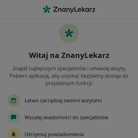
Me
Złamania • Międzychód, wielkopolskie
Filtry
• 1
Ubezpieczenie
Map
Złamania specjaliści w Międzychodzie
Witaj na ZnanyLekarz
Jak działają wyniki wyszukiwania
Znajdź najlepszych specjalistów i umawiaj wizyty.
Pobierz aplikację, aby uzyskać bezpłatny dostęp do
Jakiego specjalisty szukasz?
przydatnych funkcji:
Ortopeda
Fizjoterapeuta
Chirurg
Gi
Łatwo zarządzaj swoimi wizytami
Wysyłaj wiadomości do specjalistów
Otrzymuj powiadomienia