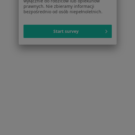
wyłącznie do rodziców lub opiekunów
Dla profesjonalistów
prawnych. Nie zbieramy informacji
bezpośrednio od osób niepełnoletnich.
Cennik
Dla lekarzy
Dla placówek medycznych
Start survey
Noa Notes
nowość
Baza wiedzy
Centrum Pomocy dla Specjalisty
Kontakt
ZnanyLekarz - Strona główna
ZnanyLekarz Sp. z o.o.
ul. Kolejowa 5/7
01-217 Warszawa, Polska
NIP: ⁠7010224868
KRS: ⁠0000347997
REGON: ⁠142276657
Sąd Rejonowy dla m.st. Warszawy w Warszawie XII