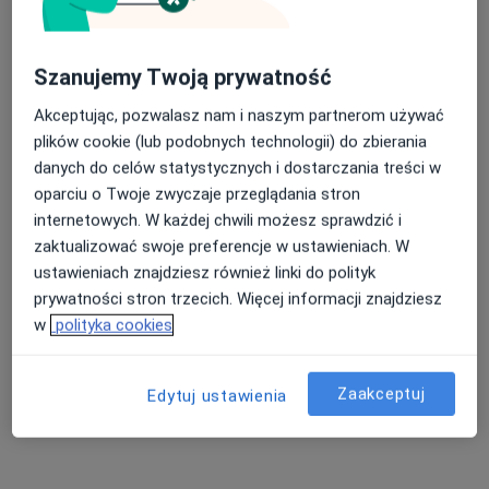
lek. Piotr Czarnota
Szanujemy Twoją prywatność
·
Więcej
Ortopeda
74 opinie
Akceptując, pozwalasz nam i naszym partnerom używać
plików cookie (lub podobnych technologii) do zbierania
Adres
Online
danych do celów statystycznych i dostarczania treści w
oparciu o Twoje zwyczaje przeglądania stron
Szpitalna 10, Międzychód
•
Mapa
internetowych. W każdej chwili możesz sprawdzić i
Samodzielny Publiczny Zakład Opieki Zdrowotnej w Międzychodzie
zaktualizować swoje preferencje w ustawieniach. W
Konsultacja ortopedyczna
Brak ceny
ustawieniach znajdziesz również linki do polityk
prywatności stron trzecich. Więcej informacji znajdziesz
Specjalista nie oferuje umawiania online pod tym adresem.
w
polityka cookies
Poproś o wizytę
Zaakceptuj
Edytuj ustawienia