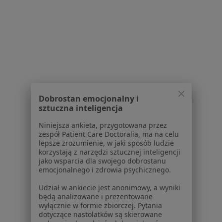
Polityka cookies
Jak działają wyniki wyszukiwania
Dostępność
O nas
Praca
Rekrutujemy!
Partnerzy
Centrum prasowe
Kontakt
Dobrostan emocjonalny i
Dla pacjentów
sztuczna inteligencja
Lekarze
Niniejsza ankieta, przygotowana przez
Placówki medyczne
zespół Patient Care Doctoralia, ma na celu
lepsze zrozumienie, w jaki sposób ludzie
Pytania i odpowiedzi
korzystają z narzędzi sztucznej inteligencji
Usługi i zabiegi
jako wsparcia dla swojego dobrostanu
Choroby
emocjonalnego i zdrowia psychicznego.
Pomoc
Udział w ankiecie jest anonimowy, a wyniki
Aplikacje mobilne
będą analizowane i prezentowane
Blog dla pacjentów
wyłącznie w formie zbiorczej. Pytania
dotyczące nastolatków są skierowane