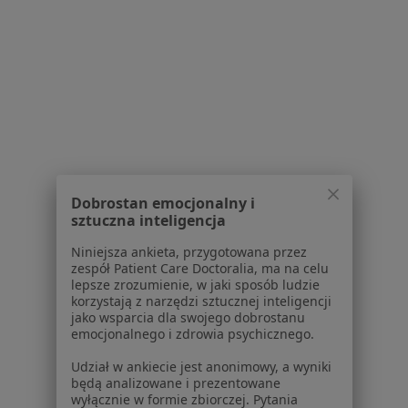
Szum w uszach w Malborku
Trądzik w Malborku
Trądzik młodzieńczy w Malborku
Więcej (8)
Więcej w kategorii: Schorzenia w Malborku
Strona Główna
Choroby
Łysienie
Malbork
Zmień miasto
Zmień mia
Dobrostan emocjonalny i
sztuczna inteligencja
Niniejsza ankieta, przygotowana przez
zespół Patient Care Doctoralia, ma na celu
lepsze zrozumienie, w jaki sposób ludzie
korzystają z narzędzi sztucznej inteligencji
Serwis
jako wsparcia dla swojego dobrostanu
emocjonalnego i zdrowia psychicznego.
Regulamin
Udział w ankiecie jest anonimowy, a wyniki
Polityka prywatności pacjentów
będą analizowane i prezentowane
Polityka prywatności profesjonalistów
wyłącznie w formie zbiorczej. Pytania