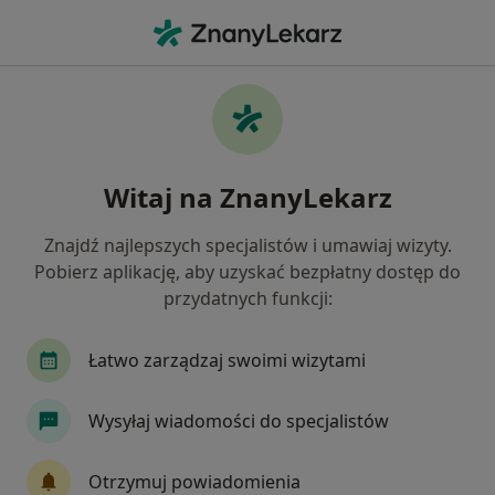
Me
Łysienie • Malbork, pomorskie
Filtry
• 1
Ubezpieczenie
Map
Łysienie specjaliści w Malborku
Witaj na ZnanyLekarz
Jak działają wyniki wyszukiwania
Znajdź najlepszych specjalistów i umawiaj wizyty.
Pobierz aplikację, aby uzyskać bezpłatny dostęp do
Jakiego specjalisty szukasz?
przydatnych funkcji:
Dermatolog
Wenerolog
Lekarz wykonując
Łatwo zarządzaj swoimi wizytami
Wysyłaj wiadomości do specjalistów
Otrzymuj powiadomienia