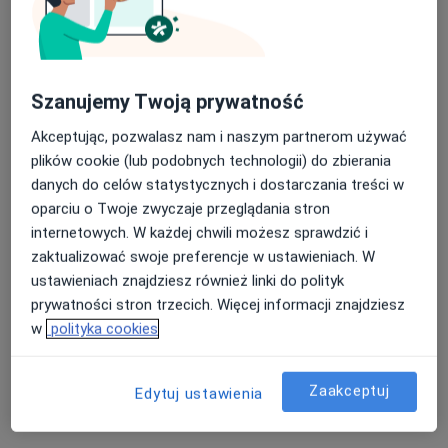
Szanujemy Twoją prywatność
Akceptując, pozwalasz nam i naszym partnerom używać
plików cookie (lub podobnych technologii) do zbierania
lek. Magdalena Żywiecka
danych do celów statystycznych i dostarczania treści w
·
Więcej
Dermatolog, Dermatolog dziecięcy, Wenerolog
oparciu o Twoje zwyczaje przeglądania stron
196 opinii
internetowych. W każdej chwili możesz sprawdzić i
Żeglarska 5, Tczew
•
Mapa
zaktualizować swoje preferencje w ustawieniach. W
Przychodnia Doktormed
ustawieniach znajdziesz również linki do polityk
prywatności stron trzecich. Więcej informacji znajdziesz
Konsultacja dermatologiczna
250 zł
w
polityka cookies
Specjalista nie oferuje umawiania online pod tym adresem.
Poproś o wizytę
Zaakceptuj
Edytuj ustawienia