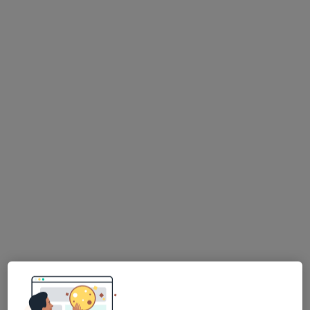
Bezpieczne płatności
lek. Justyna Sowińska
Dermatolog, Wenerolog, Lekarz wykonujący zabiegi medycyny
·
Więcej
estetycznej
283 opinie
Pomorska 1, Galeria Kociewska - poziom 2, Tczew
•
Mapa
Centrum Medyczne POLMED Oddział Tczew
Konsultacja dermatologiczna
280 zł
Specjalista nie oferuje umawiania online pod tym adresem.
Poproś o wizytę