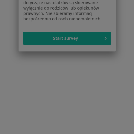
Polityka prywatności dla profesjonalistów, których
dotyczące nastolatków są skierowane
wyłącznie do rodziców lub opiekunów
dane pozyskaliśmy samodzielnie
prawnych. Nie zbieramy informacji
Polityka cookies
bezpośrednio od osób niepełnoletnich.
Jak działają wyniki wyszukiwania
Dostępność
Start survey
O nas
Praca
Rekrutujemy!
Partnerzy
Centrum prasowe
Kontakt
Dla pacjentów
Lekarze
Placówki medyczne
Pytania i odpowiedzi
Usługi i zabiegi
Choroby
Pomoc
Aplikacje mobilne