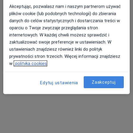
Akceptując, pozwalasz nam i naszym partnerom używać
plików cookie (lub podobnych technologii) do zbierania
mgr Justyna Rać
danych do celów statystycznych i dostarczania treści w
oparciu o Twoje zwyczaje przeglądania stron
·
Więcej
Psycholog, Psychoterapeuta certyfikowany
internetowych. W każdej chwili możesz sprawdzić i
176 opinii
zaktualizować swoje preferencje w ustawieniach. W
Adres
Online
ustawieniach znajdziesz również linki do polityk
prywatności stron trzecich. Więcej informacji znajdziesz
w
polityka cookies
11 Listopada 10/30, Jaworzno
•
Mapa
HEALIO Instytut Psychoterapii Justyna Rać
Konsultacja psychologiczna
250 zł
Zaakceptuj
Edytuj ustawienia
Specjalista nie oferuje umawiania online pod tym adresem.
Poproś o wizytę