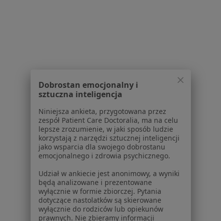
Partnerzy
Centrum prasowe
Kontakt
Dla pacjentów
Lekarze
Placówki medyczne
Dobrostan emocjonalny i
Pytania i odpowiedzi
sztuczna inteligencja
Usługi i zabiegi
Niniejsza ankieta, przygotowana przez
Choroby
zespół Patient Care Doctoralia, ma na celu
Pomoc
lepsze zrozumienie, w jaki sposób ludzie
Aplikacje mobilne
korzystają z narzędzi sztucznej inteligencji
jako wsparcia dla swojego dobrostanu
Blog dla pacjentów
emocjonalnego i zdrowia psychicznego.
Dla profesjonalistów
Udział w ankiecie jest anonimowy, a wyniki
będą analizowane i prezentowane
Cennik
wyłącznie w formie zbiorczej. Pytania
Dla lekarzy
dotyczące nastolatków są skierowane
wyłącznie do rodziców lub opiekunów
Dla placówek medycznych
prawnych. Nie zbieramy informacji