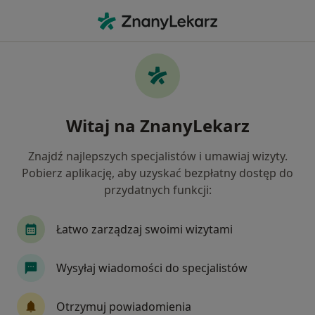
Me
Łuszczyca • Jaworzno, śląskie
Filtry
• 1
Mapa
Łuszczyca specjaliści w Jaworznie
Witaj na ZnanyLekarz
Jak działają wyniki wyszukiwania
Znajdź najlepszych specjalistów i umawiaj wizyty.
Pobierz aplikację, aby uzyskać bezpłatny dostęp do
Jakiego specjalisty szukasz?
przydatnych funkcji:
Dermatolog
Psycholog
Psychoterapeuta
Łatwo zarządzaj swoimi wizytami
Wysyłaj wiadomości do specjalistów
Otrzymuj powiadomienia