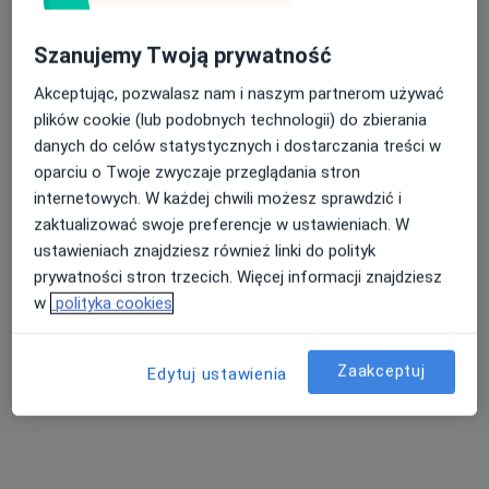
Szanujemy Twoją prywatność
Akceptując, pozwalasz nam i naszym partnerom używać
Bezpieczne płatności
plików cookie (lub podobnych technologii) do zbierania
lek. Aleksandra Hoffmann-Cywińska
danych do celów statystycznych i dostarczania treści w
W trakcie specjalizacji (Dermatolog), Lekarz wykonujący
oparciu o Twoje zwyczaje przeglądania stron
·
Więcej
zabiegi medycyny estetycznej
internetowych. W każdej chwili możesz sprawdzić i
80 opinii
zaktualizować swoje preferencje w ustawieniach. W
ustawieniach znajdziesz również linki do polityk
26 Stycznia 3, Knurów
•
Mapa
prywatności stron trzecich. Więcej informacji znajdziesz
AMIRO Medical Clinic
w
polityka cookies
Konsultacja dermatologiczna
od 250 zł
Specjalista nie oferuje umawiania online pod tym adresem.
Zaakceptuj
Edytuj ustawienia
Poproś o wizytę