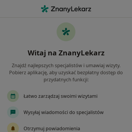
Me
Łuszczyca • Knurów, śląskie
Filtry
• 1
Ubezpieczenie
Map
Łuszczyca specjaliści w Knurowie
Witaj na ZnanyLekarz
Jak działają wyniki wyszukiwania
Znajdź najlepszych specjalistów i umawiaj wizyty.
Pobierz aplikację, aby uzyskać bezpłatny dostęp do
Jakiego specjalisty szukasz?
przydatnych funkcji:
Dermatolog
Lekarz wykonujący zabiegi medyc
Łatwo zarządzaj swoimi wizytami
Wysyłaj wiadomości do specjalistów
Otrzymuj powiadomienia