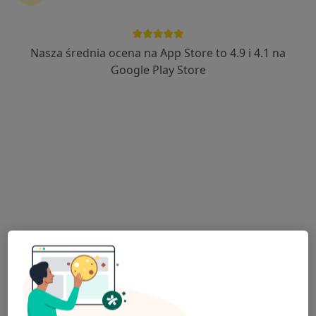
Nasza średnia ocena na App Store to 4.9 i 4.1 na
Bezpieczne płatności
Google Play Store
lek. Kamila Stopińska
W trakcie specjalizacji (Dermatolog)
71 opinii
26 Stycznia 3, Knurów
•
Mapa
AMIRO Medical Clinic
Konsultacja dermatologiczna
od 250 zł
Specjalista nie oferuje umawiania online pod tym adresem.
Poproś o wizytę