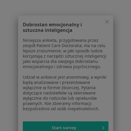
Centrum prasowe
Kontakt
Dla pacjentów
Dobrostan emocjonalny i
sztuczna inteligencja
Lekarze
Placówki medyczne
Niniejsza ankieta, przygotowana przez
zespół Patient Care Doctoralia, ma na celu
Pytania i odpowiedzi
lepsze zrozumienie, w jaki sposób ludzie
Usługi i zabiegi
korzystają z narzędzi sztucznej inteligencji
Choroby
jako wsparcia dla swojego dobrostanu
emocjonalnego i zdrowia psychicznego.
Pomoc
Aplikacje mobilne
Udział w ankiecie jest anonimowy, a wyniki
Blog dla pacjentów
będą analizowane i prezentowane
wyłącznie w formie zbiorczej. Pytania
Dla profesjonalistów
dotyczące nastolatków są skierowane
wyłącznie do rodziców lub opiekunów
prawnych. Nie zbieramy informacji
Cennik
bezpośrednio od osób niepełnoletnich.
Dla lekarzy
Dla placówek medycznych
Noa Notes
nowość
Start survey