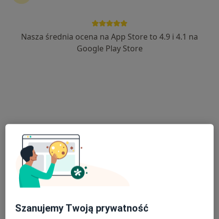
Nasza średnia ocena na App Store to 4.9 i 4.1 na
lek. Karolina Polak-Kokoszka
Google Play Store
·
Więcej
Dermatolog, Dermatolog dziecięcy
262 opinie
Ruczaj 43u, Kraków
•
Mapa
Medisono & Prokids - centrum medyczne
Konsultacja dermatologiczna
300 zł
Specjalista nie oferuje umawiania online pod tym adresem.
Poproś o wizytę
Szanujemy Twoją prywatność