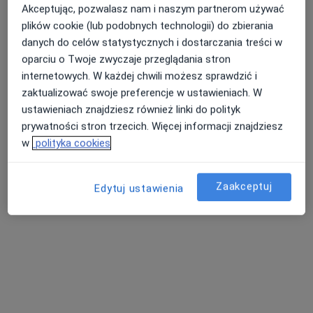
Akceptując, pozwalasz nam i naszym partnerom używać
plików cookie (lub podobnych technologii) do zbierania
danych do celów statystycznych i dostarczania treści w
lek. Agnieszka Bronikowska
oparciu o Twoje zwyczaje przeglądania stron
Dermatolog, Lekarz wykonujący zabiegi medycyny
internetowych. W każdej chwili możesz sprawdzić i
·
Więcej
estetycznej, Wenerolog
zaktualizować swoje preferencje w ustawieniach. W
310 opinii
ustawieniach znajdziesz również linki do polityk
prywatności stron trzecich. Więcej informacji znajdziesz
Korabnicka 7a, Skawina
•
Mapa
w
polityka cookies
DERMAB Prywatny Gabinet Dermatologiczny lek. Agnieszka Bronikowska
Konsultacja dermatologiczna
250 zł
Specjalista nie oferuje umawiania online pod tym adresem.
Zaakceptuj
Edytuj ustawienia
Poproś o wizytę