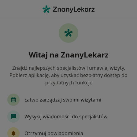
Me
Łupież • Skawina, małopolskie
Filtry
• 1
Mapa
Łupież specjaliści w Skawinie
Witaj na ZnanyLekarz
Jak działają wyniki wyszukiwania
Znajdź najlepszych specjalistów i umawiaj wizyty.
Pobierz aplikację, aby uzyskać bezpłatny dostęp do
Jakiego specjalisty szukasz?
przydatnych funkcji:
Dermatolog
Lekarz wykonujący zabiegi medyc
Łatwo zarządzaj swoimi wizytami
Wysyłaj wiadomości do specjalistów
Otrzymuj powiadomienia