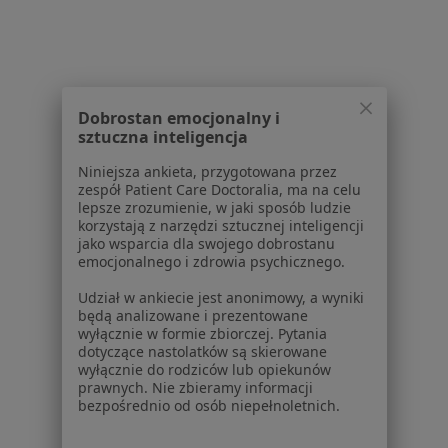
Dla pacjentów
Lekarze
Placówki medyczne
Dobrostan emocjonalny i
Pytania i odpowiedzi
sztuczna inteligencja
Usługi i zabiegi
Choroby
Niniejsza ankieta, przygotowana przez
zespół Patient Care Doctoralia, ma na celu
Pomoc
lepsze zrozumienie, w jaki sposób ludzie
Aplikacje mobilne
korzystają z narzędzi sztucznej inteligencji
Blog dla pacjentów
jako wsparcia dla swojego dobrostanu
emocjonalnego i zdrowia psychicznego.
Dla profesjonalistów
Udział w ankiecie jest anonimowy, a wyniki
Cennik
będą analizowane i prezentowane
wyłącznie w formie zbiorczej. Pytania
Dla lekarzy
dotyczące nastolatków są skierowane
Dla placówek medycznych
wyłącznie do rodziców lub opiekunów
Noa Notes
prawnych. Nie zbieramy informacji
nowość
bezpośrednio od osób niepełnoletnich.
Baza wiedzy
Centrum Pomocy dla Specjalisty