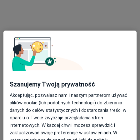
mgr Wojciech Grabowski
·
Więcej
Fizjoterapeuta, Osteopata
259 opinii
Jarosława Iwaszkiewicza 141A, Oława
•
Mapa
Centrum Zdrowia VitalMed
Konsultacja fizjoterapeutyczna
200 zł
Szanujemy Twoją prywatność
Specjalista nie oferuje umawiania online pod tym adresem.
Akceptując, pozwalasz nam i naszym partnerom używać
Poproś o wizytę
plików cookie (lub podobnych technologii) do zbierania
danych do celów statystycznych i dostarczania treści w
oparciu o Twoje zwyczaje przeglądania stron
internetowych. W każdej chwili możesz sprawdzić i
zaktualizować swoje preferencje w ustawieniach. W