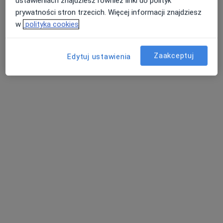
ustawieniach znajdziesz również linki do polityk
prywatności stron trzecich. Więcej informacji znajdziesz
w
polityka cookies
mgr Katarzyna Wojnicz--Ghosheh
Zaakceptuj
Edytuj ustawienia
·
Więcej
Fizjoterapeuta
217 opinii
3 Maja 20N/1, Oława
•
Mapa
FizjoArt
Konsultacja fizjoterapeutyczna
180 zł
Specjalista nie oferuje umawiania online pod tym adresem.
Poproś o wizytę