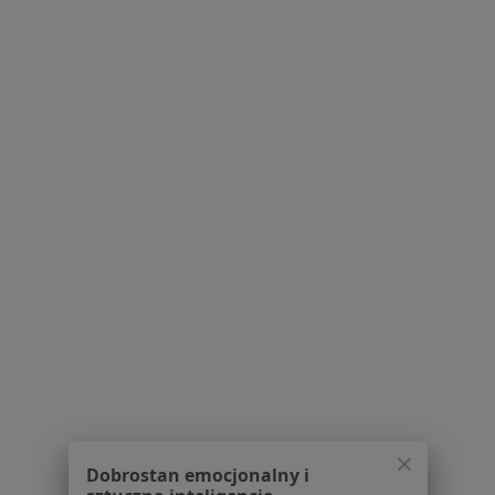
Zapalenie krtani w Oławie
Więcej (13)
Więcej w kategorii: Schorzenia w Oławie
Stany Pooperacyjne Specjaliści W Oławie
Serwis
Regulamin
Polityka prywatności pacjentów
Polityka prywatności profesjonalistów
Polityka prywatności dla profesjonalistów, których
dane pozyskaliśmy samodzielnie
Dobrostan emocjonalny i
Polityka cookies