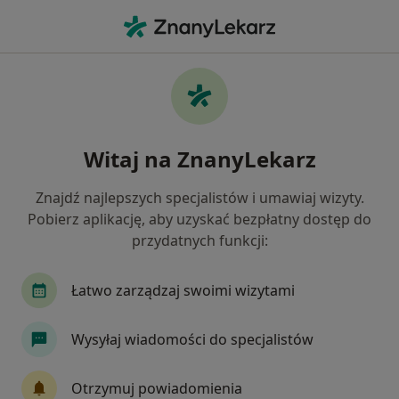
Me
Stany Pooperacyjne • Oława, dolnośląskie
Filtry
• 1
Mapa
Stany pooperacyjne specjaliści w Oławie
Witaj na ZnanyLekarz
Jak działają wyniki wyszukiwania
Znajdź najlepszych specjalistów i umawiaj wizyty.
Pobierz aplikację, aby uzyskać bezpłatny dostęp do
Jakiego specjalisty szukasz?
przydatnych funkcji:
Fizjoterapeuta
Ginekolog
Chirurg
Ne
Łatwo zarządzaj swoimi wizytami
Wysyłaj wiadomości do specjalistów
Otrzymuj powiadomienia