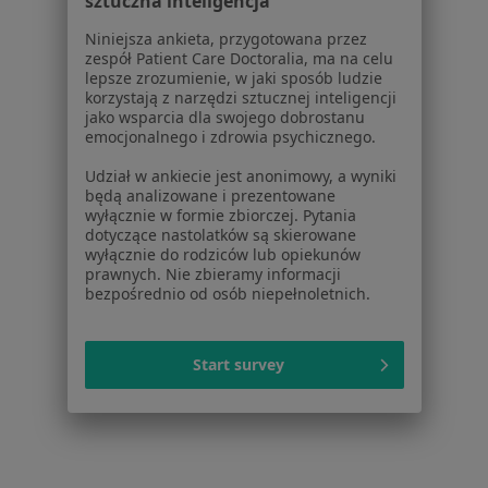
sztuczna inteligencja
Jak działają wyniki wyszukiwania
Dostępność
Niniejsza ankieta, przygotowana przez
zespół Patient Care Doctoralia, ma na celu
O nas
lepsze zrozumienie, w jaki sposób ludzie
Praca
Rekrutujemy!
korzystają z narzędzi sztucznej inteligencji
Partnerzy
jako wsparcia dla swojego dobrostanu
emocjonalnego i zdrowia psychicznego.
Centrum prasowe
Kontakt
Udział w ankiecie jest anonimowy, a wyniki
będą analizowane i prezentowane
Dla pacjentów
wyłącznie w formie zbiorczej. Pytania
dotyczące nastolatków są skierowane
Lekarze
wyłącznie do rodziców lub opiekunów
Placówki medyczne
prawnych. Nie zbieramy informacji
bezpośrednio od osób niepełnoletnich.
Pytania i odpowiedzi
Usługi i zabiegi
Choroby
Start survey
Pomoc
Aplikacje mobilne
Blog dla pacjentów
Dla profesjonalistów