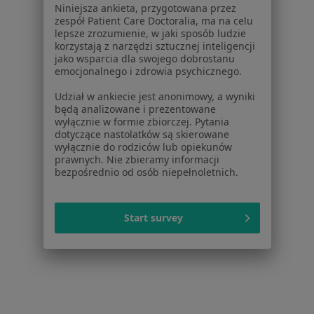
Niniejsza ankieta, przygotowana przez
zespół Patient Care Doctoralia, ma na celu
łojotok w Szamotułach
lepsze zrozumienie, w jaki sposób ludzie
korzystają z narzędzi sztucznej inteligencji
łojotok w Tarnowie Podgórnym
jako wsparcia dla swojego dobrostanu
emocjonalnego i zdrowia psychicznego.
łojotok w
Udział w ankiecie jest anonimowy, a wyniki
łojotok w Gnieznie
będą analizowane i prezentowane
wyłącznie w formie zbiorczej. Pytania
łojotok w
dotyczące nastolatków są skierowane
wyłącznie do rodziców lub opiekunów
Schorzenia w Poznaniu
prawnych. Nie zbieramy informacji
bezpośrednio od osób niepełnoletnich.
Nadciśnienie tętnicze w Poznaniu
Choroba niedokrwienna serca w Poznaniu
Start survey
Niewydolność serca w Poznaniu
Zaburzenia rytmu serca w Poznaniu
Choroby serca w Poznaniu
Więcej (15)