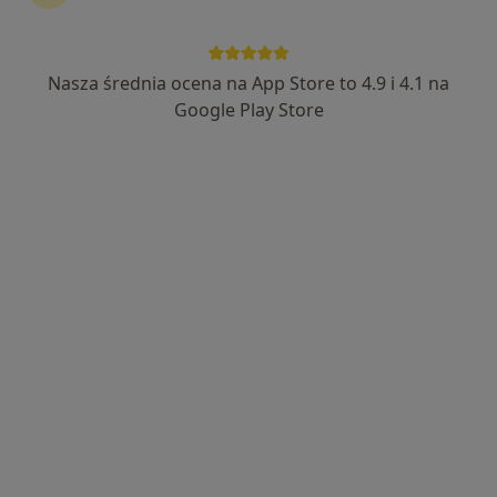
Nasza średnia ocena na App Store to 4.9 i 4.1 na
dr n. med. Julia Rochatka (Murlewska)
Google Play Store
·
Więcej
Ginekolog, Ultrasonografista
324 opinie
Adres
Online
Komandorska 3, Poznań
•
Mapa
Specjalistyczny Gabinet Ginekologiczno-Położniczy
Konsultacja ginekologiczna
od 100 zł
Specjalista nie oferuje umawiania online pod tym adresem.
Poproś o wizytę