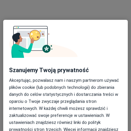
Poproś o wizytę
Szanujemy Twoją prywatność
lek. Tomasz Stein
Akceptując, pozwalasz nam i naszym partnerom używać
W trakcie specjalizacji (Dermatolog), W trakcie specjalizacji
plików cookie (lub podobnych technologii) do zbierania
·
Więcej
(Wenerolog)
danych do celów statystycznych i dostarczania treści w
116 opinii
oparciu o Twoje zwyczaje przeglądania stron
Adres 1
Adres 2
Adres 3
Adres 4
Onli
internetowych. W każdej chwili możesz sprawdzić i
zaktualizować swoje preferencje w ustawieniach. W
ustawieniach znajdziesz również linki do polityk
Średzka 49, Zalasewo, Poznań
•
Mapa
prywatności stron trzecich. Więcej informacji znajdziesz