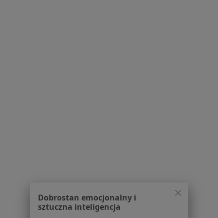
lek. Krzysztof Kanabaj
·
Więcej
W trakcie specjalizacji (Dermatolog)
20 opinii
Adres 1
Adres 2
Adres 3
Gryfińska 1, Poznań
•
Mapa
Este Vena
Konsultacja dermatologiczna
300 zł
Specjalista nie oferuje umawiania online pod tym adresem.
Poproś o wizytę
1
2
3
Dobrostan emocjonalny i
Powiązane wyszukiwania
sztuczna inteligencja
W pobliżu Poznania