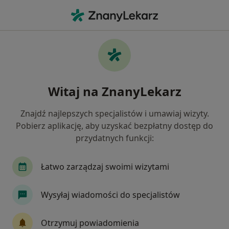
Me
Łojotok • Poznań, wielkopolskie
Filtry
• 1
Ubezpieczenie
Map
Łojotok specjaliści w Poznaniu
Witaj na ZnanyLekarz
Jak działają wyniki wyszukiwania
Znajdź najlepszych specjalistów i umawiaj wizyty.
Pobierz aplikację, aby uzyskać bezpłatny dostęp do
Jakiego specjalisty szukasz?
przydatnych funkcji:
Dermatolog
Lekarz wykonujący zabiegi medyc
Łatwo zarządzaj swoimi wizytami
Wysyłaj wiadomości do specjalistów
Otrzymuj powiadomienia