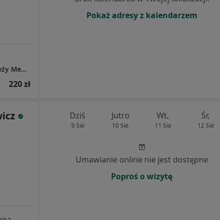
Pokaż adresy z kalendarzem
Poradnia Psychologiczna dla Dzieci i Młodzieży Mental Care w Gminie Otusz. Dzieci i młodzież do 21 roku życia na NFZ
220 zł
icz
Dziś
Jutro
Wt,
Śr,
9 Sie
10 Sie
11 Sie
12 Sie
Umawianie online nie jest dostępne
Poproś o wizytę
apa