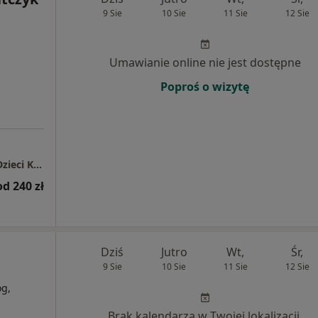
9 Sie
10 Sie
11 Sie
12 Sie
Umawianie online nie jest dostępne
Poproś o wizytę
Wielkopolskie Centrum Terapii Dorosłych i Dzieci Katarzyna Witczyk
od 240 zł
Dziś
Jutro
Wt,
Śr,
9 Sie
10 Sie
11 Sie
12 Sie
og,
Brak kalendarza w Twojej lokalizacji.