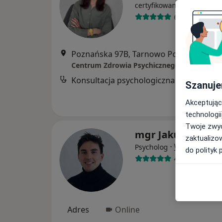
·
Więcej
certyfikowany
6 opinii
Poznańska 97B, Tarnowo Podgórne
•
M
Centrum Zdrowia Psychicznego MEDICO
Konsultacja psychologiczna
Szanuje
Akceptując
technologii
Twoje zwyc
mgr Jakub Czurcz
zaktualizo
·
Więcej
Psycholog
do polityk 
42 opinie
Adres
Online