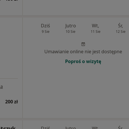
Dziś
Jutro
Wt,
Śr,
9 Sie
10 Sie
11 Sie
12 Sie
Umawianie online nie jest dostępne
Poproś o wizytę
a
200 zł
tczyk
Dziś
Jutro
Wt,
Śr,