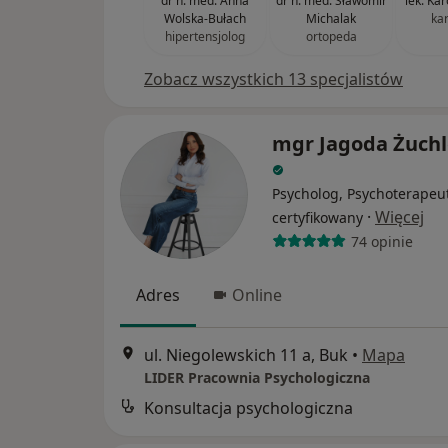
dr n. med. Anna
dr n. med. Sławomir
lek. Ka
Wolska-Bułach
Michalak
ka
hipertensjolog
ortopeda
Zobacz wszystkich 13 specjalistów
mgr Jagoda Żuch
Psycholog, Psychoterapeu
·
Więcej
certyfikowany
74 opinie
Adres
Online
ul. Niegolewskich 11 a, Buk
•
Mapa
LIDER Pracownia Psychologiczna
Konsultacja psychologiczna