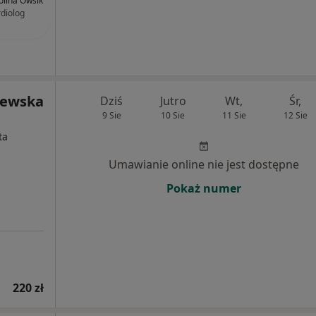
rolina Owsik
rdiolog
lewska
Dziś
Jutro
Wt,
Śr,
9 Sie
10 Sie
11 Sie
12 Sie
ta
Umawianie online nie jest dostępne
Pokaż numer
220 zł