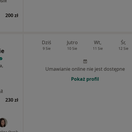
200 zł
Dziś
Jutro
Wt,
Śr,
9 Sie
10 Sie
11 Sie
12 Sie
ie
a,
Umawianie online nie jest dostępne
Pokaż profil
a
230 zł