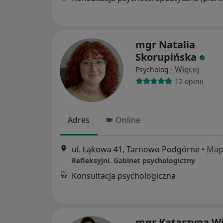
mgr Natalia
Skorupińska
·
Więcej
Psycholog
12 opinii
Adres
Online
ul. Łąkowa 41, Tarnowo Podgórne
•
Map
Refleksyjni. Gabinet psychologiczny
Konsultacja psychologiczna
mgr Katarzyna Wi