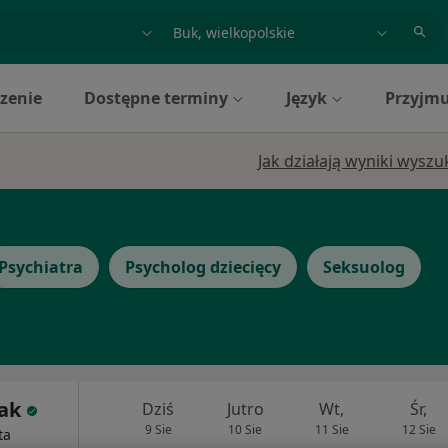
acja, badanie lub nazwisko
miasto lub dzielnica
zenie
Dostępne terminy
Język
Przyjmu
Jak działają wyniki wysz
Psychiatra
Psycholog dziecięcy
Seksuolog
ak
Dziś
Jutro
Wt,
Śr,
9 Sie
10 Sie
11 Sie
12 Sie
ta