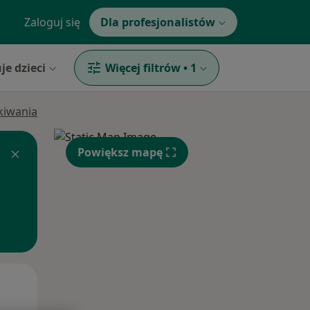
Zaloguj się
Dla profesjonalistów
je dzieci
Więcej filtrów
•
1
ukiwania
Powiększ mapę
Czw,
Pt,
Sob,
13 Sie
14 Sie
15 Sie