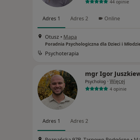
44 opinie
Adres 1
Adres 2
Online
Otusz
•
Mapa
Psychoterapia
mgr Igor Juszkiew
·
Więcej
Psycholog
4 opinie
Adres 1
Adres 2
Poznańska 97B, Tarnowo Podgórne
•
M