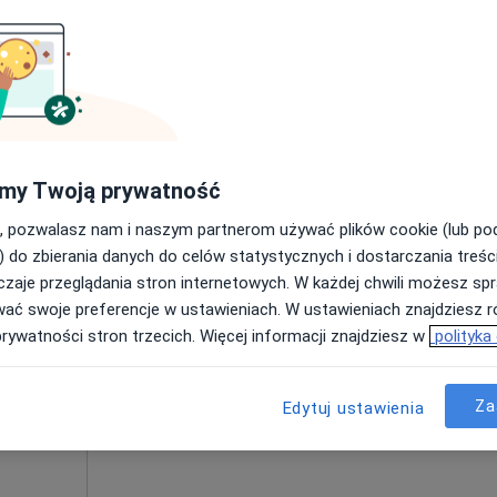
Umawianie online nie jest dostępne
Poproś o wizytę
apa
200 zł
my Twoją prywatność
, pozwalasz nam i naszym partnerom używać plików cookie (lub p
) do zbierania danych do celów statystycznych i dostarczania treśc
zaje przeglądania stron internetowych. W każdej chwili możesz spr
ak
Dziś
Jutro
Wt,
Śr,
wać swoje preferencje w ustawieniach. W ustawieniach znajdziesz ró
9 Sie
10 Sie
11 Sie
12 Sie
prywatności stron trzecich. Więcej informacji znajdziesz w
polityka
Umawianie online nie jest dostępne
Za
Edytuj ustawienia
Poproś o wizytę