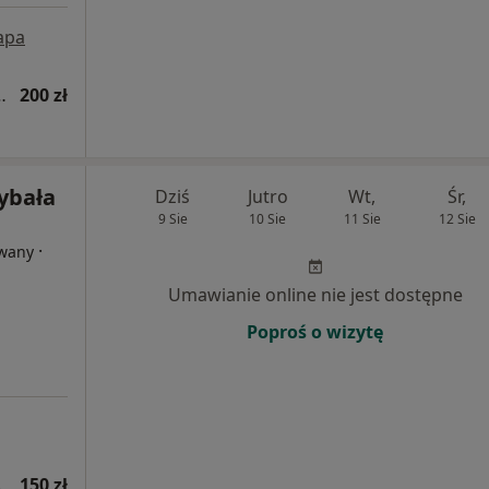
apa
na dzieci i młodzieży
200 zł
ybała
Dziś
Jutro
Wt,
Śr,
9 Sie
10 Sie
11 Sie
12 Sie
·
owany
Umawianie online nie jest dostępne
Poproś o wizytę
wsza wizyta)
150 zł