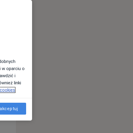
odobnych
i w oparciu o
awdzić i
Czw,
Pt,
Sob,
wnież linki
13 Sie
14 Sie
15 Sie
 cookies
akceptuj