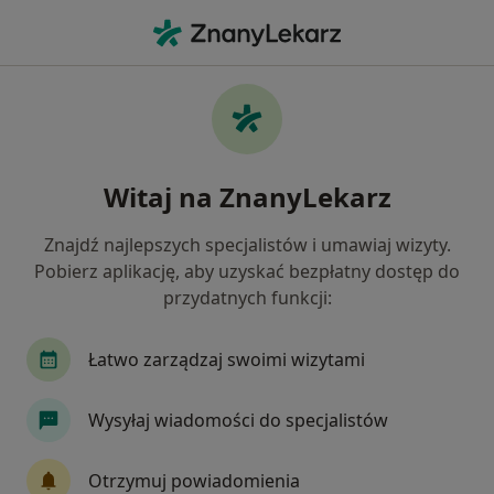
Me
Kryzys Życiowy • Plewiska, wielkopolskie
Filtry
• 1
Ubezpieczenie
Map
Kryzys życiowy specjaliści w Plewiskach
Witaj na ZnanyLekarz
Jak działają wyniki wyszukiwania
Znajdź najlepszych specjalistów i umawiaj wizyty.
Pobierz aplikację, aby uzyskać bezpłatny dostęp do
Jakiego specjalisty szukasz?
przydatnych funkcji:
Psycholog
Psychotraumatolog
Dietetyk
Łatwo zarządzaj swoimi wizytami
Wysyłaj wiadomości do specjalistów
Otrzymuj powiadomienia