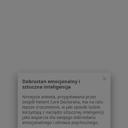
O nas
Praca
Rekrutujemy!
Partnerzy
Centrum prasowe
Kontakt
Dla pacjentów
Lekarze
Placówki medyczne
Pytania i odpowiedzi
Usługi i zabiegi
Dobrostan emocjonalny i
Choroby
sztuczna inteligencja
Pomoc
Aplikacje mobilne
Niniejsza ankieta, przygotowana przez
Blog dla pacjentów
zespół Patient Care Doctoralia, ma na celu
lepsze zrozumienie, w jaki sposób ludzie
korzystają z narzędzi sztucznej inteligencji
Dla profesjonalistów
jako wsparcia dla swojego dobrostanu
emocjonalnego i zdrowia psychicznego.
Cennik