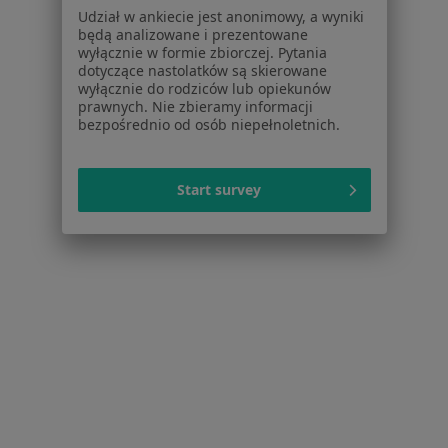
Dla lekarzy
Udział w ankiecie jest anonimowy, a wyniki
Dla placówek medycznych
będą analizowane i prezentowane
wyłącznie w formie zbiorczej. Pytania
Noa Notes
nowość
dotyczące nastolatków są skierowane
Baza wiedzy
wyłącznie do rodziców lub opiekunów
Centrum Pomocy dla Specjalisty
prawnych. Nie zbieramy informacji
bezpośrednio od osób niepełnoletnich.
Kontakt
ZnanyLekarz - Strona główna
Start survey
ZnanyLekarz Sp. z o.o.
ul. Kolejowa 5/7
01-217 Warszawa, Polska
NIP: ⁠7010224868
KRS: ⁠0000347997
REGON: ⁠142276657
Sąd Rejonowy dla m.st. Warszawy w Warszawie XII
Wydział Gospodarczy KRS
Facebook
otwiera się w nowej karcie