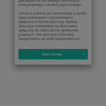
jako wsparcia dla swojego dobrostanu
Kryzys zawodowy w Rumi
emocjonalnego i zdrowia psychicznego.
Więcej (14)
Udział w ankiecie jest anonimowy, a wyniki
Więcej w kategorii: W pobliżu Redy
będą analizowane i prezentowane
wyłącznie w formie zbiorczej. Pytania
Schorzenia w Redzie
dotyczące nastolatków są skierowane
wyłącznie do rodziców lub opiekunów
Depresja w Redzie
prawnych. Nie zbieramy informacji
bezpośrednio od osób niepełnoletnich.
Kryzys emocjonalny w Redzie
Zaburzenia emocjonalne w Redzie
Start survey
Zaburzenia nastroju w Redzie
Zaburzenia lękowe w Redzie
Więcej (15)
Więcej w kategorii: Schorzenia w Redzie
Strona Główna
Choroby
Kryzys Zawodowy
Zmień miasto
Reda
Zmień miasto