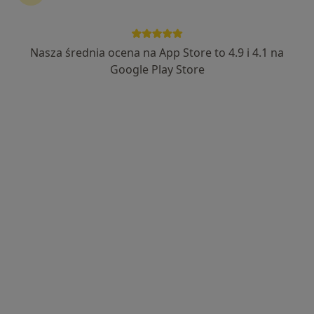
Nasza średnia ocena na App Store to 4.9 i 4.1 na
mgr Ilona Ławniczak
Google Play Store
·
Więcej
Psycholog, Psychoterapeuta certyfikowany
108 opinii
Adres
Online
Jeziorna 26/2, Rumia
•
Mapa
Strefa Przemian
Interwencja kryzysowa
250 zł
Specjalista nie oferuje umawiania online pod tym adresem.
Poproś o wizytę