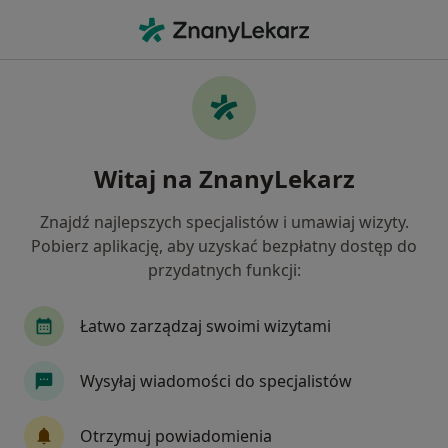
Me
Kryzys Zawodowy • Reda, pomorskie
Filtry
• 1
Ubezpieczenie
Map
Kryzys zawodowy specjaliści w Redzie
Witaj na ZnanyLekarz
Jak działają wyniki wyszukiwania
Znajdź najlepszych specjalistów i umawiaj wizyty.
Pobierz aplikację, aby uzyskać bezpłatny dostęp do
Jakiego specjalisty szukasz?
przydatnych funkcji:
Psycholog
Psychoterapeuta
Psychotraum
Łatwo zarządzaj swoimi wizytami
Wysyłaj wiadomości do specjalistów
Otrzymuj powiadomienia