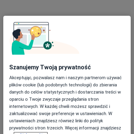
Konsultacja psychologiczna
200 zł
Specjalista nie oferuje umawiania online pod tym adresem.
Poproś o wizytę
Szanujemy Twoją prywatność
Akceptując, pozwalasz nam i naszym partnerom używać
plików cookie (lub podobnych technologii) do zbierania
danych do celów statystycznych i dostarczania treści w
Bezpieczne płatności
oparciu o Twoje zwyczaje przeglądania stron
mgr Julia Dąbrowska-Ilnicka
internetowych. W każdej chwili możesz sprawdzić i
·
Więcej
Psycholog
zaktualizować swoje preferencje w ustawieniach. W
5 opinii
ustawieniach znajdziesz również linki do polityk
Adres
Online
prywatności stron trzecich. Więcej informacji znajdziesz