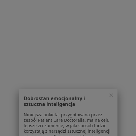
"KALLIMA" Ośrodek Psychoterapii Magdalena Borkowska
Konsultacja psychologiczna
od 180 zł
Specjalista nie oferuje umawiania online pod tym adresem.
Poproś o wizytę
1
2
Powiązane wyszukiwania
W pobliżu Redy
Kryzys zawodowy w Gdańsku
Dobrostan emocjonalny i
sztuczna inteligencja
Kryzys zawodowy w Gdyni
Niniejsza ankieta, przygotowana przez
Kryzys zawodowy w Sopocie
zespół Patient Care Doctoralia, ma na celu
lepsze zrozumienie, w jaki sposób ludzie
Kryzys zawodowy w Pruszczu Gdańskim
korzystają z narzędzi sztucznej inteligencji