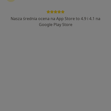
Nasza średnia ocena na App Store to 4.9 i 4.1 na
Skupienie na pacjencie
Google Play Store
mgr Klaudia Kucharczyk
·
Więcej
Psycholog
48 opinii
Adres
Online
Wojciechowska 31, Lublin
•
Mapa
Centrum Terapii ALMA
Konsultacja psychologiczna
220 zł
Specjalista nie oferuje umawiania online pod tym adresem.
Poproś o wizytę