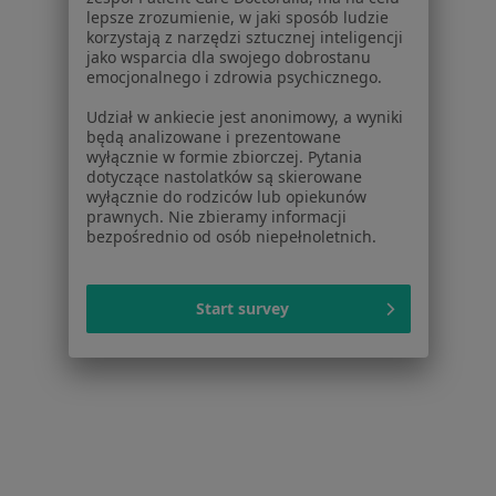
lepsze zrozumienie, w jaki sposób ludzie
Więcej (2)
korzystają z narzędzi sztucznej inteligencji
Więcej w kategorii: W pobliżu
jako wsparcia dla swojego dobrostanu
emocjonalnego i zdrowia psychicznego.
Schorzenia w
Udział w ankiecie jest anonimowy, a wyniki
Bezsenność w
będą analizowane i prezentowane
wyłącznie w formie zbiorczej. Pytania
Zaburzenia nastroju w
dotyczące nastolatków są skierowane
wyłącznie do rodziców lub opiekunów
Zaburzenia lękowe w
prawnych. Nie zbieramy informacji
bezpośrednio od osób niepełnoletnich.
Depresja w
Kryzys emocjonalny w
Start survey
Więcej (15)
Więcej w kategorii: Schorzenia w
Strona Główna
Choroby
Kryzys Zawodowy
Zmień miasto
Motycz
Zmień miasto