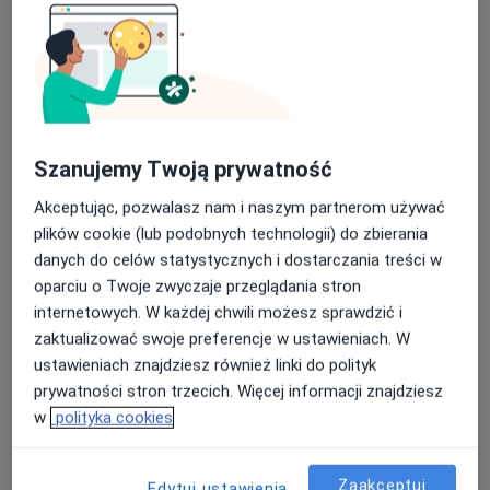
Specjalista nie oferuje umawiania online pod tym adresem.
Poproś o wizytę
Szanujemy Twoją prywatność
Akceptując, pozwalasz nam i naszym partnerom używać
plików cookie (lub podobnych technologii) do zbierania
danych do celów statystycznych i dostarczania treści w
oparciu o Twoje zwyczaje przeglądania stron
mgr Zuzanna Adach
internetowych. W każdej chwili możesz sprawdzić i
·
Więcej
Psycholog
zaktualizować swoje preferencje w ustawieniach. W
2 opinie
ustawieniach znajdziesz również linki do polityk
prywatności stron trzecich. Więcej informacji znajdziesz
Adres
Online
w
polityka cookies
Wojciechowska 31, Lublin
•
Mapa
Zaakceptuj
Edytuj ustawienia