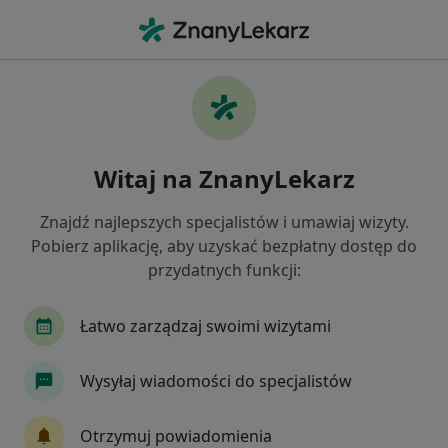
Me
Kryzys Zawodowy • 21-030
Filtry
• 1
Mapa
Kryzys zawodowy specjaliści w
Witaj na ZnanyLekarz
Jak działają wyniki wyszukiwania
Znajdź najlepszych specjalistów i umawiaj wizyty.
Pobierz aplikację, aby uzyskać bezpłatny dostęp do
Jakiego specjalisty szukasz?
przydatnych funkcji:
Psycholog
Psychiatra
Psychoterapeuta
Łatwo zarządzaj swoimi wizytami
Wysyłaj wiadomości do specjalistów
Otrzymuj powiadomienia