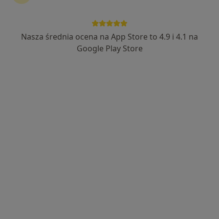
Nasza średnia ocena na App Store to 4.9 i 4.1 na
Bezpieczne płatności
Google Play Store
mgr Wiktoria Długosz
·
Więcej
Psycholog
10 opinii
Adres
Online
Jagodowa 1D/2 Żerniki Wrocławskie, Wrocław
•
Mapa
Umbra Therapy Centrum Psychoterapii
Konsultacja psychologiczna
190 zł
Specjalista nie oferuje umawiania online pod tym adresem.
Poproś o wizytę