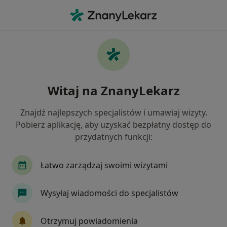
Me
Kryzys W Związku • Wysoka, dolnośląskie
Filtry
• 1
Ubezpieczenie
Map
Kryzys w związku specjaliści w Wysokiej
Witaj na ZnanyLekarz
Jak działają wyniki wyszukiwania
Znajdź najlepszych specjalistów i umawiaj wizyty.
Pobierz aplikację, aby uzyskać bezpłatny dostęp do
Jakiego specjalisty szukasz?
przydatnych funkcji:
Psycholog
Psychoterapeuta
Seksuolog
Łatwo zarządzaj swoimi wizytami
Wysyłaj wiadomości do specjalistów
Otrzymuj powiadomienia