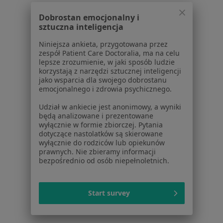
W pobliżu Wysokiej
Dobrostan emocjonalny i
Kryzys w związku w Wrocławiu
sztuczna inteligencja
Kryzys w związku w Świdnicy
Niniejsza ankieta, przygotowana przez
zespół Patient Care Doctoralia, ma na celu
Kryzys w związku w Oleśnicy
lepsze zrozumienie, w jaki sposób ludzie
korzystają z narzędzi sztucznej inteligencji
Kryzys w związku w Dzierżoniowie
jako wsparcia dla swojego dobrostanu
emocjonalnego i zdrowia psychicznego.
Kryzys w związku w Oławie
Udział w ankiecie jest anonimowy, a wyniki
Więcej (14)
będą analizowane i prezentowane
wyłącznie w formie zbiorczej. Pytania
Więcej w kategorii: W pobliżu Wysokiej
dotyczące nastolatków są skierowane
wyłącznie do rodziców lub opiekunów
Schorzenia w Wysokiej
prawnych. Nie zbieramy informacji
Kryzys emocjonalny w Wysokiej
bezpośrednio od osób niepełnoletnich.
Bezsenność w Wysokiej
Start survey
Zaburzenia emocjonalne w Wysokiej
Zaburzenia nastroju w Wysokiej