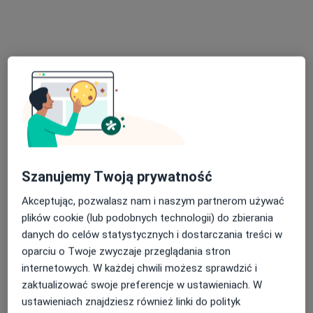
Centrum Psychoterapii i Psychodietetyki Rymkiewicz system
Konsultacja psychologiczna
220 zł
Specjalista nie oferuje umawiania online pod tym adresem.
Poproś o wizytę
Szanujemy Twoją prywatność
Akceptując, pozwalasz nam i naszym partnerom używać
plików cookie (lub podobnych technologii) do zbierania
mgr Dorota Jadowska
danych do celów statystycznych i dostarczania treści w
oparciu o Twoje zwyczaje przeglądania stron
·
Więcej
Psychoterapeuta
internetowych. W każdej chwili możesz sprawdzić i
11 opinii
zaktualizować swoje preferencje w ustawieniach. W
Sępia 26, Wrocław
•
Mapa
ustawieniach znajdziesz również linki do polityk
ID Gabinet Psychoterapii i Rozwoju