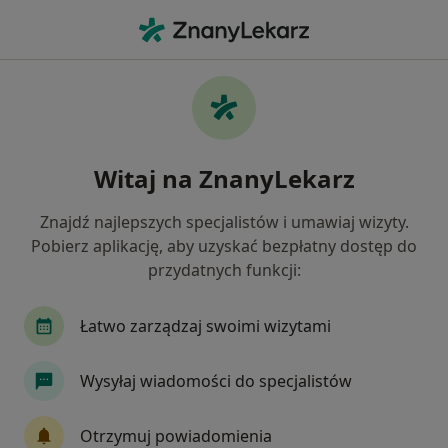
Me
Kryzys W Związku • Bielany Wrocławskie, dolnośląskie
Filtry
• 1
Mapa
Kryzys w związku specjaliści w Bielanach
Witaj na ZnanyLekarz
Wrocławskich
Jak działają wyniki wyszukiwania
Znajdź najlepszych specjalistów i umawiaj wizyty.
Pobierz aplikację, aby uzyskać bezpłatny dostęp do
przydatnych funkcji:
Jakiego specjalisty szukasz?
Psycholog
Endokrynolog
Ginekolog
Łatwo zarządzaj swoimi wizytami
Wysyłaj wiadomości do specjalistów
Otrzymuj powiadomienia