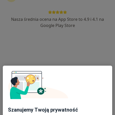
Nasza średnia ocena na App Store to 4.9 i 4.1 na
mgr Małgorzata Waszniewska
Google Play Store
·
Więcej
Psychoterapeuta, Psycholog
13 opinii
Adres
Online
Akacjowa 4n/10, Ślęza
•
Mapa
Psychoterapia Małgorzata Waszniewska
Konsultacja psychoterapeutyczna
200 zł
Specjalista nie oferuje umawiania online pod tym adresem.
Poproś o wizytę
Szanujemy Twoją prywatność