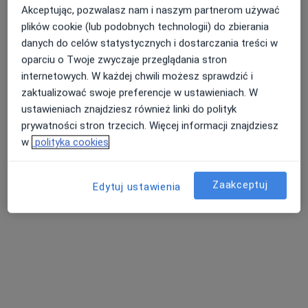
Akceptując, pozwalasz nam i naszym partnerom używać
plików cookie (lub podobnych technologii) do zbierania
danych do celów statystycznych i dostarczania treści w
oparciu o Twoje zwyczaje przeglądania stron
internetowych. W każdej chwili możesz sprawdzić i
zaktualizować swoje preferencje w ustawieniach. W
mgr Paulina Malarz-Czochara
ustawieniach znajdziesz również linki do polityk
·
Więcej
prywatności stron trzecich. Więcej informacji znajdziesz
Psycholog, Seksuolog
w
polityka cookies
32 opinie
Adres
Online
Zaakceptuj
Edytuj ustawienia
Kłodzka 3A, Bielany Wrocławskie
•
Mapa
FemiMea Centrum Ginekologii i Położnictwa
Konsultacja psychologiczna
200 zł
Specjalista nie oferuje umawiania online pod tym adresem.
Poproś o wizytę