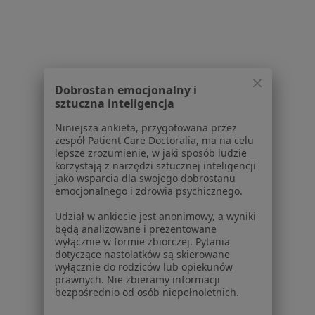
Kontakt
Dla pacjentów
Lekarze
Placówki medyczne
Dobrostan emocjonalny i
Pytania i odpowiedzi
sztuczna inteligencja
Usługi i zabiegi
Choroby
Niniejsza ankieta, przygotowana przez
zespół Patient Care Doctoralia, ma na celu
Pomoc
lepsze zrozumienie, w jaki sposób ludzie
Aplikacje mobilne
korzystają z narzędzi sztucznej inteligencji
Blog dla pacjentów
jako wsparcia dla swojego dobrostanu
emocjonalnego i zdrowia psychicznego.
Dla profesjonalistów
Udział w ankiecie jest anonimowy, a wyniki
będą analizowane i prezentowane
Cennik
wyłącznie w formie zbiorczej. Pytania
Dla lekarzy
dotyczące nastolatków są skierowane
Dla placówek medycznych
wyłącznie do rodziców lub opiekunów
prawnych. Nie zbieramy informacji
Noa Notes
nowość
bezpośrednio od osób niepełnoletnich.
Baza wiedzy