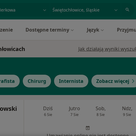
acja, badanie lub nazwisko
miasto lub dzielnica
zenie
Dostępne terminy
Język
Przyjmu
hłowicach
Jak działają wyniki wysz
afista
Chirurg
Internista
Zobacz więcej
łowski
Dziś
Jutro
Sob,
Ndz,
6 Sie
7 Sie
8 Sie
9 Sie
Umawianie online nie jest dostępne