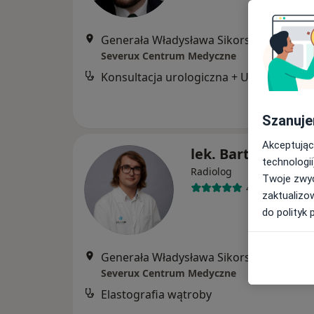
Generała Władysława Sikorskiego 1, Świętochłowice
Severux Centrum Medyczne
Konsultacja urologiczna + USG
Szanuje
Akceptując
lek. Bartosz Koko
technologii
Radiolog
Twoje zwyc
49 opinii
zaktualizo
do polityk 
Generała Władysława Sikorskiego 1, Świętochłowice
Severux Centrum Medyczne
Elastografia wątroby