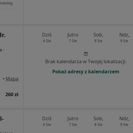
matolog
dr.
Dziś
Jutro
Sob,
Ndz,
6 Sie
7 Sie
8 Sie
9 Sie
·
ta
Brak kalendarza w Twojej lokalizacji.
Pokaż adresy z kalendarzem
•
Mapa
260 zł
l-
Dziś
Jutro
Sob,
Ndz,
6 Sie
7 Sie
8 Sie
9 Sie