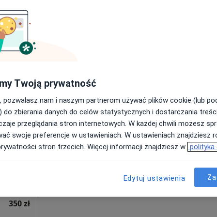
Poproś o wizytę
•
Mapa
300 zł
my Twoją prywatność
, pozwalasz nam i naszym partnerom używać plików cookie (lub p
szka
Dziś
Jutro
Sob,
Ndz,
) do zbierania danych do celów statystycznych i dostarczania treśc
6 Sie
7 Sie
8 Sie
9 Sie
zaje przeglądania stron internetowych. W każdej chwili możesz spr
wać swoje preferencje w ustawieniach. W ustawieniach znajdziesz ró
prywatności stron trzecich. Więcej informacji znajdziesz w
polityka
Umawianie online nie jest dostępne
Poproś o wizytę
•
Mapa
Za
Edytuj ustawienia
350 zł