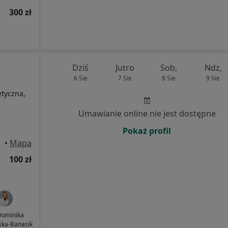
300 zł
Dziś
Jutro
Sob,
Ndz,
6 Sie
7 Sie
8 Sie
9 Sie
etyczna,
Umawianie online nie jest dostępne
Pokaż profil
•
Mapa
100 zł
 Dominika
ska-Banasik