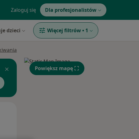
Zaloguj się
Dla profesjonalistów
je dzieci
Więcej filtrów
•
1
ukiwania
Powiększ mapę
Pon,
Wt,
Śr,
10 Sie
11 Sie
12 Sie