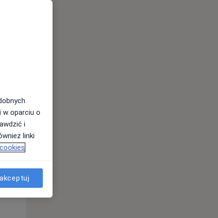
odobnych
Pon,
Wt,
Śr,
i w oparciu o
10 Sie
11 Sie
12 Sie
awdzić i
wnież linki
 cookies
akceptuj