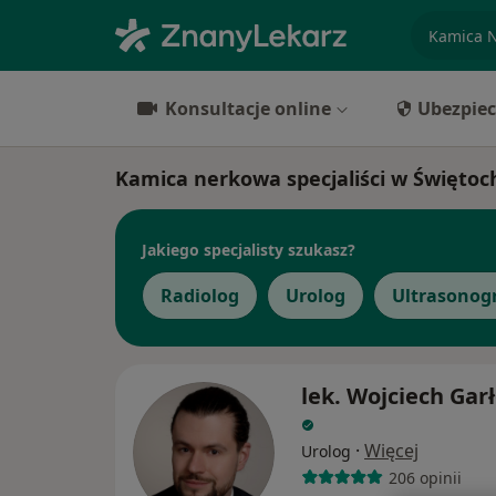
specjaliz
Konsultacje online
Ubezpiec
Kamica nerkowa specjaliści w Świętoc
Jakiego specjalisty szukasz?
Radiolog
Urolog
Ultrasonogr
lek. Wojciech Gar
·
Więcej
Urolog
206 opinii