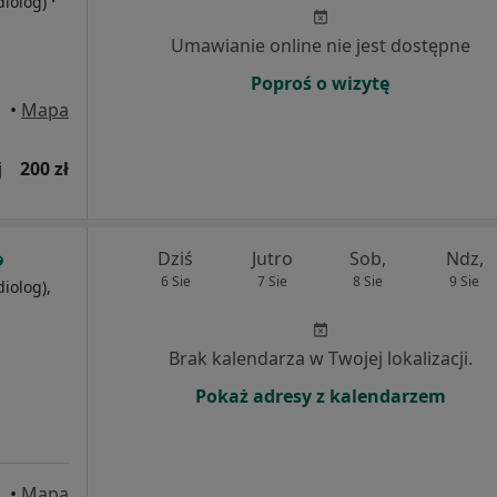
·
diolog)
Umawianie online nie jest dostępne
Poproś o wizytę
•
Mapa
j
200 zł
Dziś
Jutro
Sob,
Ndz,
6 Sie
7 Sie
8 Sie
9 Sie
diolog),
j
Brak kalendarza w Twojej lokalizacji.
Pokaż adresy z kalendarzem
•
Mapa