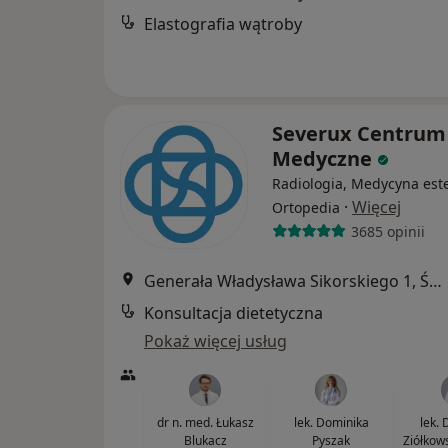
Elastografia wątroby
Severux Centrum
Medyczne
Radiologia, Medycyna est
·
Więcej
Ortopedia
3685 opinii
Generała Władysława Sikorskiego 1, Świętochłowice
Konsultacja dietetyczna
Pokaż więcej usług
dr n. med. Łukasz
lek. Dominika
lek.
Blukacz
Pyszak
Ziółkow