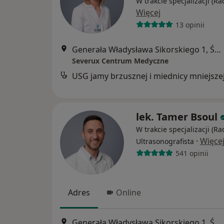
W trakcie specjalizacji (Ra
Więcej
13 opinii
Generała Władysława Sikorskiego 1, Świętochłowice
Severux Centrum Medyczne
USG jamy brzusznej i miednicy mniejsze
lek. Tamer Bsoul
W trakcie specjalizacji (Ra
·
Więce
Ultrasonografista
541 opinii
Adres
Online
Generała Władysława Sikorskiego 1, Świętochłowice