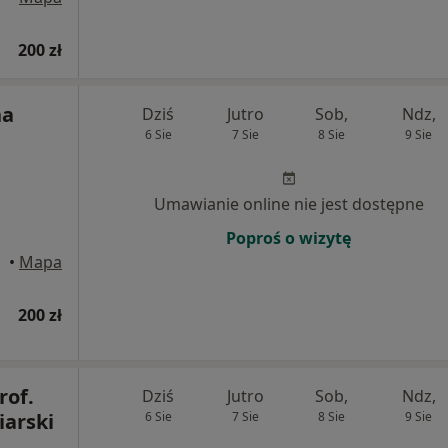
200 zł
na
Dziś
Jutro
Sob,
Ndz,
6 Sie
7 Sie
8 Sie
9 Sie
Umawianie online nie jest dostępne
Poproś o wizytę
•
Mapa
200 zł
rof.
Dziś
Jutro
Sob,
Ndz,
iarski
6 Sie
7 Sie
8 Sie
9 Sie