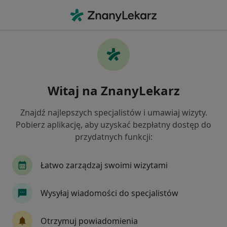
Me
Kamica Nerkowa • Bełchatów, łódzkie
Filtry
• 1
Ubezpieczenie
Map
Kamica nerkowa specjaliści w Bełchatowie
Witaj na ZnanyLekarz
Jak działają wyniki wyszukiwania
Znajdź najlepszych specjalistów i umawiaj wizyty.
Pobierz aplikację, aby uzyskać bezpłatny dostęp do
Jakiego specjalisty szukasz?
przydatnych funkcji:
Urolog
Neurolog
Anestezjolog
Chiru
Łatwo zarządzaj swoimi wizytami
Wysyłaj wiadomości do specjalistów
Otrzymuj powiadomienia