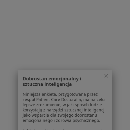
Polityka cookies
Jak działają wyniki wyszukiwania
Dostępność
O nas
Praca
Rekrutujemy!
Partnerzy
Centrum prasowe
Kontakt
Dla pacjentów
Lekarze
Dobrostan emocjonalny i
Placówki medyczne
sztuczna inteligencja
Pytania i odpowiedzi
Usługi i zabiegi
Niniejsza ankieta, przygotowana przez
zespół Patient Care Doctoralia, ma na celu
Choroby
lepsze zrozumienie, w jaki sposób ludzie
Pomoc
korzystają z narzędzi sztucznej inteligencji
Aplikacje mobilne
jako wsparcia dla swojego dobrostanu
emocjonalnego i zdrowia psychicznego.
Blog dla pacjentów