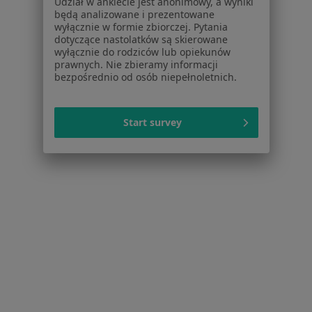
Udział w ankiecie jest anonimowy, a wyniki
Dla profesjonalistów
będą analizowane i prezentowane
wyłącznie w formie zbiorczej. Pytania
Cennik
dotyczące nastolatków są skierowane
Dla lekarzy
wyłącznie do rodziców lub opiekunów
prawnych. Nie zbieramy informacji
Dla placówek medycznych
bezpośrednio od osób niepełnoletnich.
Noa Notes
nowość
Baza wiedzy
Centrum Pomocy dla Specjalisty
Start survey
Kontakt
ZnanyLekarz - Strona główna
ZnanyLekarz Sp. z o.o.
ul. Kolejowa 5/7
01-217 Warszawa, Polska
NIP: ⁠7010224868
KRS: ⁠0000347997
REGON: ⁠142276657
Sąd Rejonowy dla m.st. Warszawy w Warszawie XII