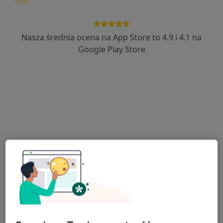
Nasza średnia ocena na App Store to 4.9 i 4.1 na
lek. Ariel Dziedzic
Google Play Store
·
Więcej
Urolog
50 opinii
Kolejowa 35, Bełchatów
•
Mapa
Ur-Es Med -Urologia, Medycyna estetyczna, Stomatologia. Wazektomia.
Konsultacja urologiczna
od 300 zł
Specjalista nie oferuje umawiania online pod tym adresem.
Poproś o wizytę