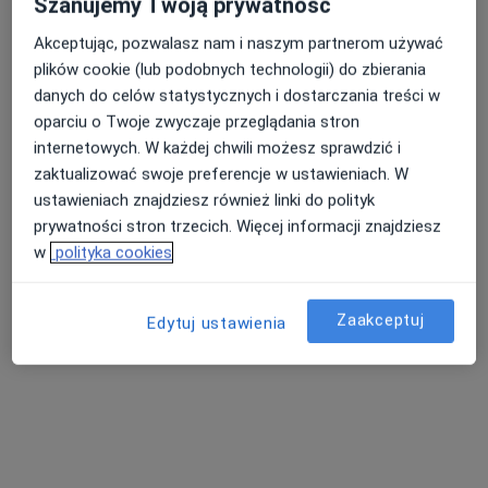
Szanujemy Twoją prywatność
Akceptując, pozwalasz nam i naszym partnerom używać
plików cookie (lub podobnych technologii) do zbierania
Centrum Terapii ALMA
danych do celów statystycznych i dostarczania treści w
·
Więcej
Psychoterapia, Psychiatria, Psychologia
oparciu o Twoje zwyczaje przeglądania stron
4353 opinie
internetowych. W każdej chwili możesz sprawdzić i
Czyżewskiego 10, Bełchatów
•
Mapa
zaktualizować swoje preferencje w ustawieniach. W
ustawieniach znajdziesz również linki do polityk
Konsultacja psychologiczna
250 zł
prywatności stron trzecich. Więcej informacji znajdziesz
Pokaż więcej usług
w
polityka cookies
Zaakceptuj
Edytuj ustawienia
mgr Anetta Jedynak-
mgr Marta Florczak
Stępnik
psycholog
psycholog
Brak dostępnych specjalistów z wolnymi terminami w tym centrum medycznym.
Pokaż profil