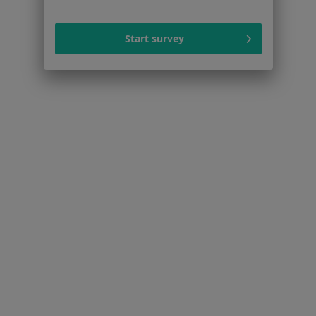
Start survey
Serwis
Regulamin
Polityka prywatności pacjentów
Polityka prywatności profesjonalistów
Polityka prywatności dla profesjonalistów, których
dane pozyskaliśmy samodzielnie
Polityka cookies
Jak działają wyniki wyszukiwania
Dostępność
O nas
Praca
Rekrutujemy!
Partnerzy
Centrum prasowe