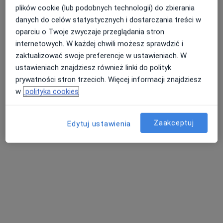
plików cookie (lub podobnych technologii) do zbierania
Zobacz wszystkich 36 specjalistów
danych do celów statystycznych i dostarczania treści w
oparciu o Twoje zwyczaje przeglądania stron
Brak dostępnych specjalistów z wolnymi terminami w tym centrum medycznym.
internetowych. W każdej chwili możesz sprawdzić i
Pokaż profil
zaktualizować swoje preferencje w ustawieniach. W
ustawieniach znajdziesz również linki do polityk
prywatności stron trzecich. Więcej informacji znajdziesz
w
polityka cookies
Zaakceptuj
Edytuj ustawienia
Bezpieczne płatności
KAMZOSMED Centrum Medyczne
·
Więcej
Ginekologia, Pediatria, Ultrasonografia
402 opinie