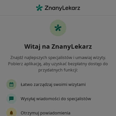
Me
Celiakia • Komorniki, wielkopolskie
Filtry
• 1
Ubezpieczenie
Map
Celiakia specjaliści w Komornikach
Witaj na ZnanyLekarz
Jak działają wyniki wyszukiwania
Znajdź najlepszych specjalistów i umawiaj wizyty.
Pobierz aplikację, aby uzyskać bezpłatny dostęp do
Jakiego specjalisty szukasz?
przydatnych funkcji:
Dietetyk
Pediatra
Ginekolog
Gastrol
Łatwo zarządzaj swoimi wizytami
Wysyłaj wiadomości do specjalistów
Otrzymuj powiadomienia