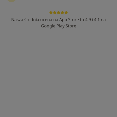
Nasza średnia ocena na App Store to 4.9 i 4.1 na
lek. Katarzyna Cichocka
Google Play Store
·
Więcej
W trakcie specjalizacji (Gastrolog dziecięcy), Pediatra
101 opinii
Adres
Online
28 Czerwca 1956 r. 261 L2 (na rogu), Poznań
•
Mapa
Vilda Clinic
Konsultacja pediatryczna
300 zł
Specjalista nie oferuje umawiania online pod tym adresem.
Poproś o wizytę