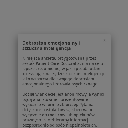
Celiakia w Szamotułach
Celiakia w Śremie
Więcej (13)
Więcej w kategorii: W pobliżu Komorników
Schorzenia w Komornikach
Dobrostan emocjonalny i
Cukrzyca w Komornikach
sztuczna inteligencja
Otyłość w Komornikach
Niniejsza ankieta, przygotowana przez
zespół Patient Care Doctoralia, ma na celu
Nadciśnienie tętnicze w Komornikach
lepsze zrozumienie, w jaki sposób ludzie
korzystają z narzędzi sztucznej inteligencji
Osteoporoza w Komornikach
jako wsparcia dla swojego dobrostanu
emocjonalnego i zdrowia psychicznego.
Rozedma płuc w Komornikach
Udział w ankiecie jest anonimowy, a wyniki
Więcej (15)
będą analizowane i prezentowane
Więcej w kategorii: Schorzenia w Komornikac
wyłącznie w formie zbiorczej. Pytania
dotyczące nastolatków są skierowane
wyłącznie do rodziców lub opiekunów
prawnych. Nie zbieramy informacji
Strona Główna
Choroby
Celiakia
Komorniki
Zmień miasto
Zmień mi
bezpośrednio od osób niepełnoletnich.