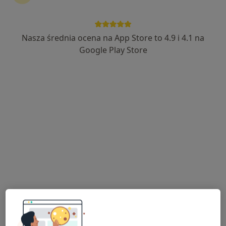
Nasza średnia ocena na App Store to 4.9 i 4.1 na
lek. Wojciech Mleczko
Google Play Store
Ginekolog
383 opinie
11 Listopada 2/4, Zawiercie
•
Mapa
Gabinet Ginekologiczno- Położniczy ULTRASONOGRAFIA Wojciech Mleczko
Antykoncepcja
od 100 zł
Specjalista nie oferuje umawiania online pod tym adresem.
Poproś o wizytę