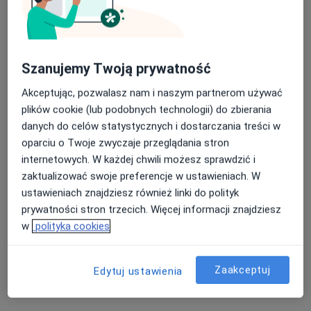
dr n. med. Artur Pietrusa
Szanujemy Twoją prywatność
·
Więcej
Urolog, Androlog
Akceptując, pozwalasz nam i naszym partnerom używać
605 opinii
plików cookie (lub podobnych technologii) do zbierania
Huldczyńskiego 16a, Zawiercie
•
Mapa
danych do celów statystycznych i dostarczania treści w
Gabinet Urologiczno-Andrologiczny
oparciu o Twoje zwyczaje przeglądania stron
internetowych. W każdej chwili możesz sprawdzić i
Konsultacja urologiczna
Brak ceny
zaktualizować swoje preferencje w ustawieniach. W
Specjalista nie oferuje umawiania online pod tym adresem.
ustawieniach znajdziesz również linki do polityk
prywatności stron trzecich. Więcej informacji znajdziesz
Poproś o wizytę
w
polityka cookies
Zaakceptuj
Edytuj ustawienia