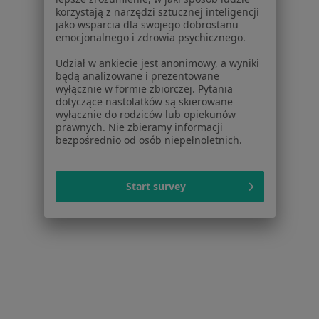
Placówki medyczne
korzystają z narzędzi sztucznej inteligencji
Pytania i odpowiedzi
jako wsparcia dla swojego dobrostanu
emocjonalnego i zdrowia psychicznego.
Usługi i zabiegi
Choroby
Udział w ankiecie jest anonimowy, a wyniki
Pomoc
będą analizowane i prezentowane
wyłącznie w formie zbiorczej. Pytania
Aplikacje mobilne
dotyczące nastolatków są skierowane
Blog dla pacjentów
wyłącznie do rodziców lub opiekunów
prawnych. Nie zbieramy informacji
Dla profesjonalistów
bezpośrednio od osób niepełnoletnich.
Cennik
Dla lekarzy
Start survey
Dla placówek medycznych
Noa Notes
nowość
Baza wiedzy
Centrum Pomocy dla Specjalisty
Kontakt
ZnanyLekarz - Strona główna
ZnanyLekarz Sp. z o.o.