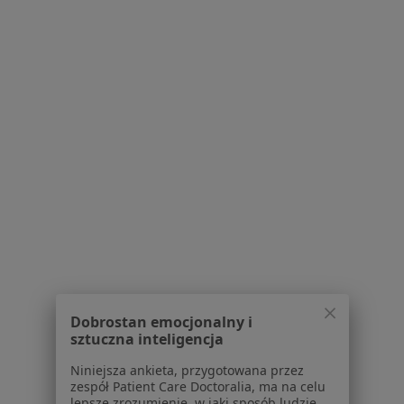
Serwis
Regulamin
Polityka prywatności pacjentów
Polityka prywatności profesjonalistów
Polityka prywatności dla profesjonalistów, których
dane pozyskaliśmy samodzielnie
Polityka cookies
Jak działają wyniki wyszukiwania
Dostępność
O nas
Praca
Rekrutujemy!
Partnerzy
Centrum prasowe
Kontakt
Dobrostan emocjonalny i
sztuczna inteligencja
Dla pacjentów
Niniejsza ankieta, przygotowana przez
zespół Patient Care Doctoralia, ma na celu
Lekarze
lepsze zrozumienie, w jaki sposób ludzie