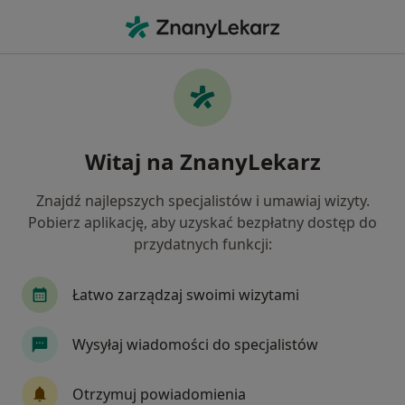
Me
Infekcje Dróg Moczowych • Zawiercie, śląskie
Filtry
• 1
Mapa
Infekcje dróg moczowych specjaliści w
Witaj na ZnanyLekarz
Zawierciu
Jak działają wyniki wyszukiwania
Znajdź najlepszych specjalistów i umawiaj wizyty.
Pobierz aplikację, aby uzyskać bezpłatny dostęp do
przydatnych funkcji:
Jakiego specjalisty szukasz?
Urolog
Ginekolog
Chirurg
Internista
Łatwo zarządzaj swoimi wizytami
Wysyłaj wiadomości do specjalistów
Otrzymuj powiadomienia