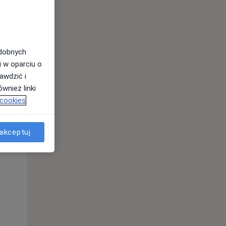
odobnych
i w oparciu o
awdzić i
wnież linki
 cookies
akceptuj
Wt,
Śr,
Czw,
11 Sie
12 Sie
13 Sie