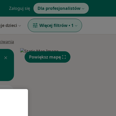
Zaloguj się
Dla profesjonalistów
je dzieci
Więcej filtrów
•
1
ukiwania
Powiększ mapę
Wt,
Śr,
Czw,
11 Sie
12 Sie
13 Sie