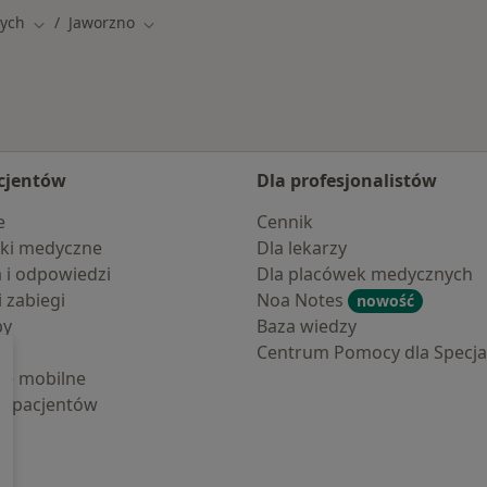
wych
Jaworzno
Zmień miasto
Zmień miasto
cjentów
Dla profesjonalistów
e
Cennik
ki medyczne
Dla lekarzy
a i odpowiedzi
Dla placówek medycznych
i zabiegi
Noa Notes
nowość
by
Baza wiedzy
Centrum Pomocy dla Specjal
cje mobilne
la pacjentów