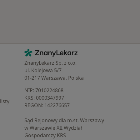
Kontakt
ZnanyLekarz - Strona główna
ZnanyLekarz Sp. z o.o.
ul. Kolejowa 5/7
01-217 Warszawa, Polska
NIP: ⁠7010224868
KRS: ⁠0000347997
isty
REGON: ⁠142276657
Sąd Rejonowy dla m.st. Warszawy
w Warszawie XII Wydział
Gospodarczy KRS