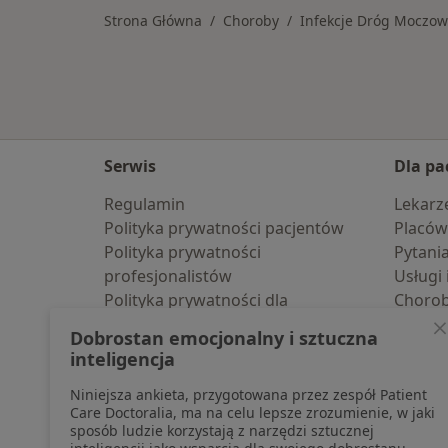
Strona Główna
Choroby
Infekcje Dróg Moczo
Serwis
Dla pa
Regulamin
Lekarz
Polityka prywatności pacjentów
Placów
Polityka prywatności
Pytani
profesjonalistów
Usługi 
Polityka prywatności dla
Choro
profesjonalistów, których dane
Pomoc
Dobrostan emocjonalny i sztuczna
pozyskaliśmy samodzielnie
Aplika
inteligencja
Polityka cookies
Blog d
Niniejsza ankieta, przygotowana przez zespół Patient
Jak działają wyniki wyszukiwania
Care Doctoralia, ma na celu lepsze zrozumienie, w jaki
Dostępność
sposób ludzie korzystają z narzędzi sztucznej
O nas