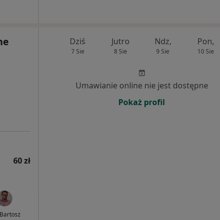
ne
Dziś
Jutro
Ndz,
Pon,
7 Sie
8 Sie
9 Sie
10 Sie
Umawianie online nie jest dostępne
Pokaż profil
60 zł
 Bartosz