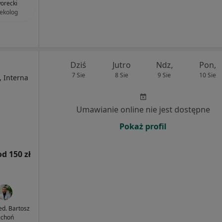
orecki
ekolog
Dziś
Jutro
Ndz,
Pon,
7 Sie
8 Sie
9 Sie
10 Sie
, Interna
Umawianie online nie jest dostępne
Pokaż profil
od 150 zł
ed. Bartosz
ichoń