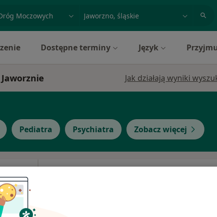
acja, badanie lub nazwisko
miasto lub dzielnica
zenie
Dostępne terminy
Język
Przyjmu
 Jaworznie
Jak działają wyniki wysz
Pediatra
Psychiatra
Zobacz więcej
ki
Dziś
Jutro
Ndz,
Pon,
7 Sie
8 Sie
9 Sie
10 Sie
Umawianie online nie jest dostępne