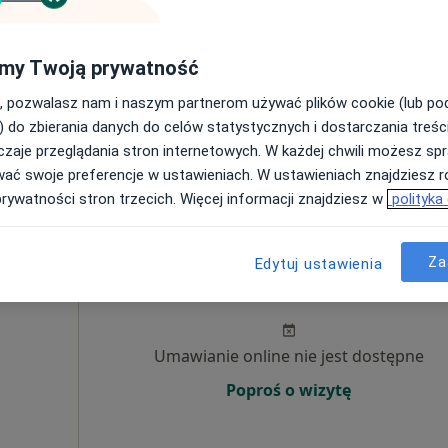
Poproś o wizytę
my Twoją prywatność
, pozwalasz nam i naszym partnerom używać plików cookie (lub p
) do zbierania danych do celów statystycznych i dostarczania treśc
zaje przeglądania stron internetowych. W każdej chwili możesz spr
250 zł
wać swoje preferencje w ustawieniach. W ustawieniach znajdziesz ró
prywatności stron trzecich. Więcej informacji znajdziesz w
polityka
Za
ka-
Dziś
Jutro
Ndz,
Pon,
Edytuj ustawienia
7 Sie
8 Sie
9 Sie
10 Sie
Umawianie online nie jest dostępne
Poproś o wizytę