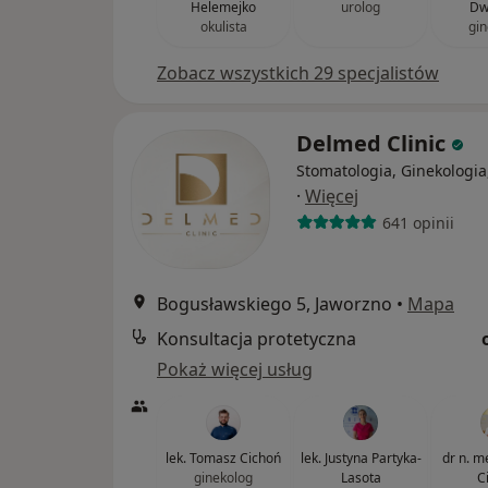
Helemejko
urolog
Dw
okulista
gin
Zobacz wszystkich 29 specjalistów
Delmed Clinic
Stomatologia, Ginekologia
·
Więcej
641 opinii
Bogusławskiego 5, Jaworzno
•
Mapa
Konsultacja protetyczna
Pokaż więcej usług
lek. Tomasz Cichoń
lek. Justyna Partyka-
dr n. m
ginekolog
Lasota
C