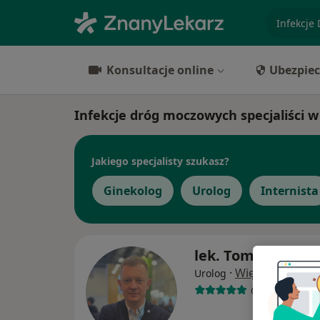
specjaliz
Konsultacje online
Ubezpiec
Infekcje dróg moczowych specjaliści w
Jakiego specjalisty szukasz?
Ginekolog
Urolog
Internista
lek. Tomasz Zaors
·
Więcej
Urolog
613 opinii