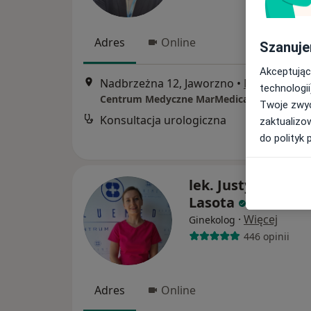
Adres
Online
Szanuje
Akceptując
Nadbrzeżna 12, Jaworzno
•
Mapa
technologii
Centrum Medyczne MarMedicam
Twoje zwyc
Konsultacja urologiczna
zaktualizo
do polityk 
lek. Justyna Party
Lasota
·
Więcej
Ginekolog
446 opinii
Adres
Online