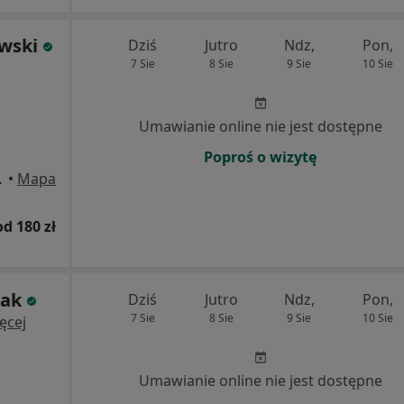
owski
Dziś
Jutro
Ndz,
Pon,
7 Sie
8 Sie
9 Sie
10 Sie
Umawianie online nie jest dostępne
Poproś o wizytę
wa Górnicza
•
Mapa
od 180 zł
wak
Dziś
Jutro
Ndz,
Pon,
7 Sie
8 Sie
9 Sie
10 Sie
ęcej
Umawianie online nie jest dostępne