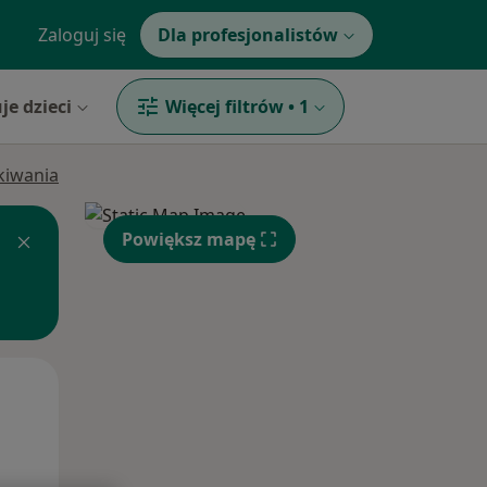
Zaloguj się
Dla profesjonalistów
je dzieci
Więcej filtrów
•
1
ukiwania
Powiększ mapę
Wt,
Śr,
Czw,
11 Sie
12 Sie
13 Sie