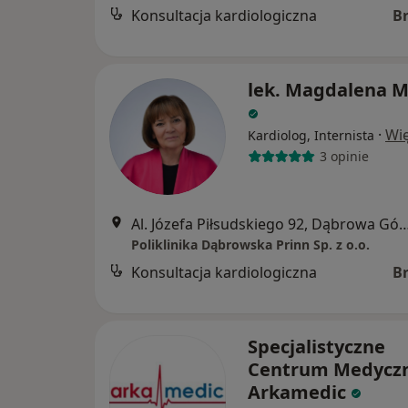
Konsultacja kardiologiczna
B
lek. Magdalena M
·
Wię
Kardiolog, Internista
3 opinie
Al. Józefa Piłsudskiego 92, Dąbro
Poliklinika Dąbrowska Prinn Sp. z o.o.
Konsultacja kardiologiczna
B
Specjalistyczne
Centrum Medycz
Arkamedic