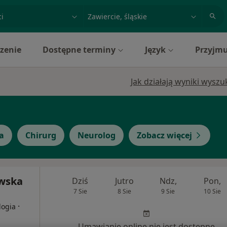
acja, badanie lub nazwisko
miasto lub dzielnica
zenie
Dostępne terminy
Język
Przyjmu
Jak działają wyniki wysz
a
Chirurg
Neurolog
Zobacz więcej
owska
Dziś
Jutro
Ndz,
Pon,
7 Sie
8 Sie
9 Sie
10 Sie
·
logia
Umawianie online nie jest dostępne