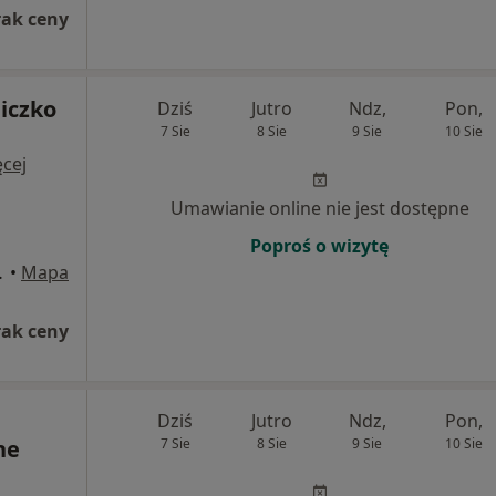
rak ceny
iczko
Dziś
Jutro
Ndz,
Pon,
7 Sie
8 Sie
9 Sie
10 Sie
cej
Umawianie online nie jest dostępne
Poproś o wizytę
wa Górnicza
•
Mapa
rak ceny
Dziś
Jutro
Ndz,
Pon,
ne
7 Sie
8 Sie
9 Sie
10 Sie