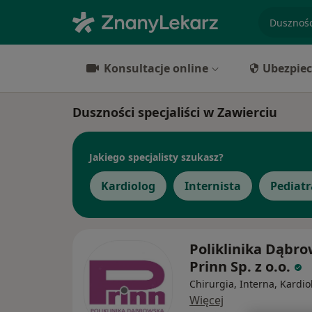
specjaliz
Konsultacje online
Ubezpiec
Duszności specjaliści w Zawierciu
Jakiego specjalisty szukasz?
Kardiolog
Internista
Pediatr
Poliklinika Dąbr
Prinn Sp. z o.o.
Chirurgia, Interna, Kardio
Więcej