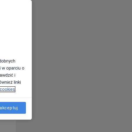
odobnych
i w oparciu o
awdzić i
wnież linki
 cookies
Wt,
Śr,
Czw,
akceptuj
11 Sie
12 Sie
13 Sie