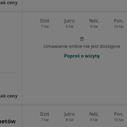
rak ceny
Dziś
Jutro
Ndz,
Pon,
7 Sie
8 Sie
9 Sie
10 Sie
Umawianie online nie jest dostępne
Poproś o wizytę
rak ceny
Dziś
Jutro
Ndz,
Pon,
netów
7 Sie
8 Sie
9 Sie
10 Sie