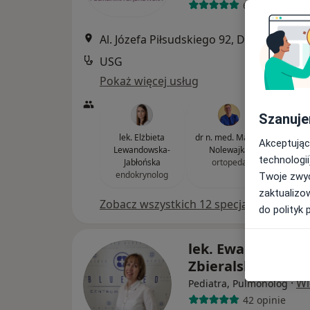
617 opinii
Al. Józefa Piłsudskiego 92, Dąbro
USG
Pokaż więcej usług
Szanuje
lek. Elżbieta
dr n. med. Marcin
lek. Pi
Akceptując
Lewandowska-
Nolewajka
u
technologii
Jabłońska
ortopeda
endokrynolog
Twoje zwyc
zaktualizo
Zobacz wszystkich 12 specjalistów
do polityk 
lek. Ewa Luchows
Zbieralska
·
Wi
Pediatra, Pulmonolog
42 opinie