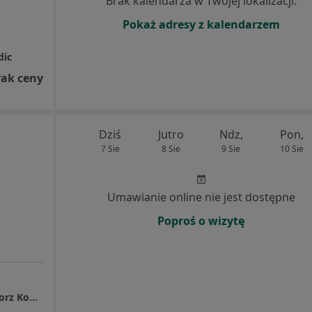
Brak kalendarza w Twojej lokalizacji.
Pokaż adresy z kalendarzem
dic
rak ceny
Dziś
Jutro
Ndz,
Pon,
7 Sie
8 Sie
9 Sie
10 Sie
Umawianie online nie jest dostępne
Poproś o wizytę
Gabinet Lekarski dr n. med. Wojciech Grzegorz Koniec