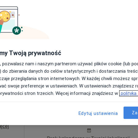
Pokaż profil
wa Górnicza
•
Mapa
50 zł
my Twoją prywatność
otr Gawęcki
, pozwalasz nam i naszym partnerom używać plików cookie (lub p
rolog
) do zbierania danych do celów statystycznych i dostarczania treśc
zaje przeglądania stron internetowych. W każdej chwili możesz spr
wać swoje preferencje w ustawieniach. W ustawieniach znajdziesz ró
prywatności stron trzecich. Więcej informacji znajdziesz w
polityka
ka-
Dziś
Jutro
Ndz,
Pon,
Za
Edytuj ustawienia
7 Sie
8 Sie
9 Sie
10 Sie
ęcej