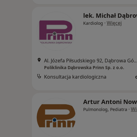
lek. Michał Dąbr
·
Więcej
Kardiolog
Al. Józefa Piłsudskiego 92, Dąbro
Poliklinika Dąbrowska Prinn Sp. z o.o.
Konsultacja kardiologiczna
Artur Antoni No
·
Wi
Pulmonolog, Pediatra