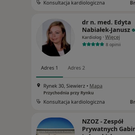
Konsultacja kardiologiczna
B
dr n. med. Edyta
Nabiałek-Janusz
·
Więcej
Kardiolog
8 opinii
Adres 1
Adres 2
Rynek 30, Siewierz
•
Mapa
Przychodnia przy Rynku
Konsultacja kardiologiczna
B
NZOZ - Zespół
Prywatnych Gabi