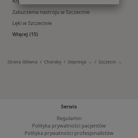
Kryzys emocjonalny w Szczecinie
Zaburzenia nastroju w Szczecinie
Lęki w Szczecinie
Więcej (15)
Więcej w kategorii: Schorzenia w Szczecinie
Strona Główna
Choroby
Depresja
Szczecin
Zmień miasto
Zmień mi
Serwis
Regulamin
Polityka prywatności pacjentów
Polityka prywatności profesjonalistów