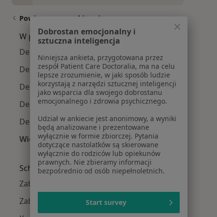
Powiązane wyszukiwania
Dobrostan emocjonalny i
W pobliżu Szczecina
sztuczna inteligencja
Depresja w Stargardzie
Niniejsza ankieta, przygotowana przez
zespół Patient Care Doctoralia, ma na celu
Depresja w Goleniowie
lepsze zrozumienie, w jaki sposób ludzie
korzystają z narzędzi sztucznej inteligencji
Depresja w Gryfinie
jako wsparcia dla swojego dobrostanu
emocjonalnego i zdrowia psychicznego.
Depresja w Policach
Udział w ankiecie jest anonimowy, a wyniki
Depresja w Dobrej Szczecińskiej
będą analizowane i prezentowane
wyłącznie w formie zbiorczej. Pytania
Więcej (2)
dotyczące nastolatków są skierowane
Więcej w kategorii: W pobliżu Szczecina
wyłącznie do rodziców lub opiekunów
prawnych. Nie zbieramy informacji
Schorzenia w Szczecinie
bezpośrednio od osób niepełnoletnich.
Zaburzenia emocjonalne w Szczecinie
Zaburzenia lękowe w Szczecinie
Start survey