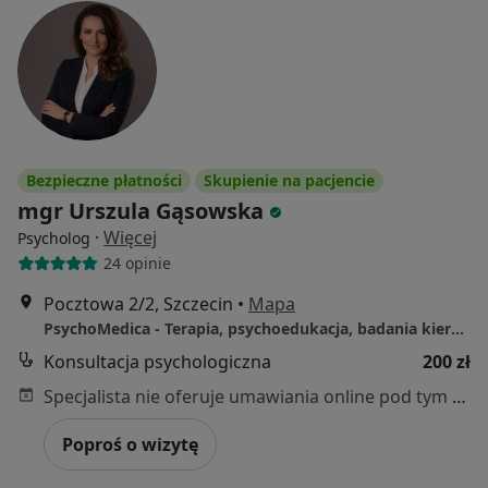
Bezpieczne płatności
Skupienie na pacjencie
mgr Urszula Gąsowska
·
Więcej
Psycholog
24 opinie
Pocztowa 2/2, Szczecin
•
Mapa
PsychoMedica - Terapia, psychoedukacja, badania kierowców, psychotesty, badania do pozwolenia na broń - mgr Urszula Gąsowska
Konsultacja psychologiczna
200 zł
Specjalista nie oferuje umawiania online pod tym adresem.
Poproś o wizytę