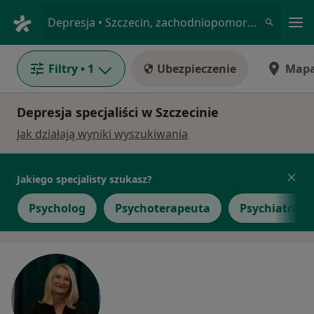
Me
Depresja • Szczecin, zachodniopomorskie
Filtry
• 1
Ubezpieczenie
Map
Depresja specjaliści w Szczecinie
Jak działają wyniki wyszukiwania
Jakiego specjalisty szukasz?
Psycholog
Psychoterapeuta
Psychiatra