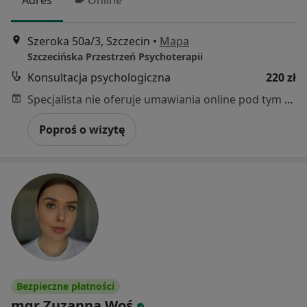
Adres
Online
Szeroka 50a/3, Szczecin
•
Mapa
Szczecińska Przestrzeń Psychoterapii
Konsultacja psychologiczna
220 zł
Specjalista nie oferuje umawiania online pod tym adresem.
Poproś o wizytę
Bezpieczne płatności
mgr Zuzanna Woś