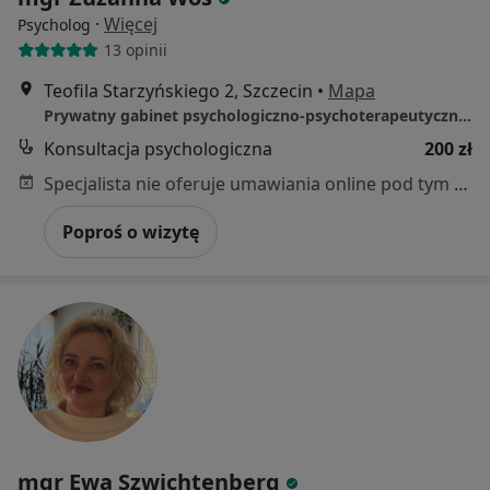
·
Więcej
Psycholog
13 opinii
Teofila Starzyńskiego 2, Szczecin
•
Mapa
Prywatny gabinet psychologiczno-psychoterapeutyczny Zuzanna Woś
Konsultacja psychologiczna
200 zł
Specjalista nie oferuje umawiania online pod tym adresem.
Poproś o wizytę
mgr Ewa Szwichtenberg