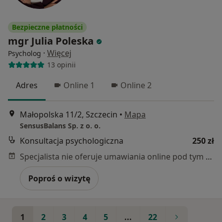
Bezpieczne płatności
mgr Julia Poleska
·
Więcej
Psycholog
13 opinii
Adres
Online 1
Online 2
Małopolska 11/2, Szczecin
•
Mapa
SensusBalans Sp. z o. o.
Konsultacja psychologiczna
250 zł
Specjalista nie oferuje umawiania online pod tym adresem.
Poproś o wizytę
1
2
3
4
5
...
22