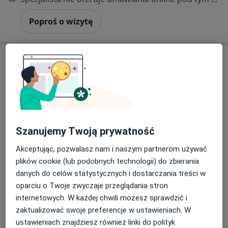
Poproś o wizytę
Szanujemy Twoją prywatność
Bezpieczne płatności
Akceptując, pozwalasz nam i naszym partnerom używać
mgr Marzena Pilecka
plików cookie (lub podobnych technologii) do zbierania
·
Więcej
Psychoterapeuta
danych do celów statystycznych i dostarczania treści w
7 opinii
oparciu o Twoje zwyczaje przeglądania stron
Adres 1
Adres 2
Adres 3
Adres 4
internetowych. W każdej chwili możesz sprawdzić i
zaktualizować swoje preferencje w ustawieniach. W
ustawieniach znajdziesz również linki do polityk
Mikołaja Kopernika 10a/2, Szczecin
•
Mapa