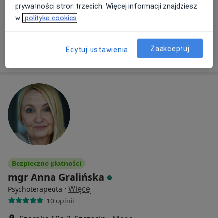
prywatności stron trzecich. Więcej informacji znajdziesz
Konsultacja psychoterapeutyczna
190 zł
w
polityka cookies
Specjalista nie oferuje umawiania online pod tym adresem.
Zaakceptuj
Edytuj ustawienia
Poproś o wizytę
Bezpieczne płatności
mgr Anna Gralińska
·
Więcej
Psychoterapeuta
10 opinii