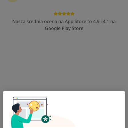
Nasza średnia ocena na App Store to 4.9 i 4.1 na
Bezpieczne płatności
Google Play Store
lek. dent. Piotr Pajor
·
Więcej
Stomatolog
2 opinie
Kościuszki 28, Wieliczka
•
Mapa
New Smile Dental Clinic
Konsultacja stomatologiczna
200 zł
Specjalista nie oferuje umawiania online pod tym adresem.
Poproś o wizytę