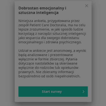
Dla pacjentów
Dobrostan emocjonalny i
Lekarze
sztuczna inteligencja
Placówki medyczne
Niniejsza ankieta, przygotowana przez
Pytania i odpowiedzi
zespół Patient Care Doctoralia, ma na celu
Usługi i zabiegi
lepsze zrozumienie, w jaki sposób ludzie
korzystają z narzędzi sztucznej inteligencji
Choroby
jako wsparcia dla swojego dobrostanu
Pomoc
emocjonalnego i zdrowia psychicznego.
Aplikacje mobilne
Udział w ankiecie jest anonimowy, a wyniki
Blog dla pacjentów
będą analizowane i prezentowane
wyłącznie w formie zbiorczej. Pytania
Dla profesjonalistów
dotyczące nastolatków są skierowane
wyłącznie do rodziców lub opiekunów
Cennik
prawnych. Nie zbieramy informacji
Dla lekarzy
bezpośrednio od osób niepełnoletnich.
Dla placówek medycznych
Noa Notes
nowość
Start survey
Baza wiedzy
Centrum Pomocy dla Specjalisty