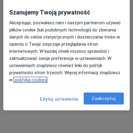
Szanujemy Twoją prywatność
Akceptując, pozwalasz nam i naszym partnerom używać
lek. dent. Izabela Szlachetka
plików cookie (lub podobnych technologii) do zbierania
·
Więcej
danych do celów statystycznych i dostarczania treści w
Stomatolog
oparciu o Twoje zwyczaje przeglądania stron
82 opinie
internetowych. W każdej chwili możesz sprawdzić i
Tadeusza Kościuszki 36G / 29, Wieliczka
•
Mapa
zaktualizować swoje preferencje w ustawieniach. W
Centrum Stomatologii Estetycznej i Implantologii Estetyka Uśmiechu Malan
ustawieniach znajdziesz również linki do polityk
Konsultacja stomatologiczna
od 250 zł
prywatności stron trzecich. Więcej informacji znajdziesz
w
polityka cookies
Specjalista nie oferuje umawiania online pod tym adresem.
Poproś o wizytę
Zaakceptuj
Edytuj ustawienia