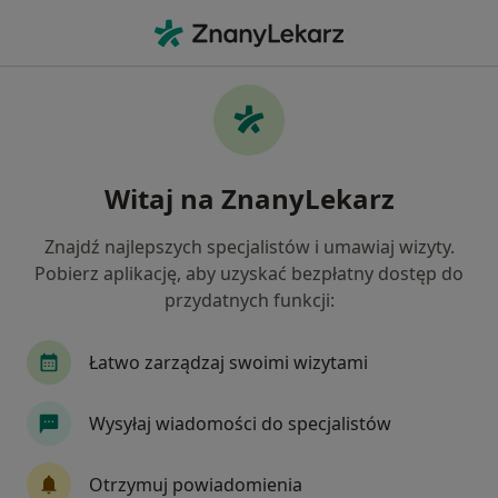
Me
Dentofobia • Wieliczka, małopolskie
Filtry
• 1
Mapa
Dentofobia specjaliści w Wieliczce
Witaj na ZnanyLekarz
Jak działają wyniki wyszukiwania
Znajdź najlepszych specjalistów i umawiaj wizyty.
Pobierz aplikację, aby uzyskać bezpłatny dostęp do
Jakiego specjalisty szukasz?
przydatnych funkcji:
Stomatolog
Ortodonta
Radiolog
Sto
Łatwo zarządzaj swoimi wizytami
Wysyłaj wiadomości do specjalistów
Otrzymuj powiadomienia