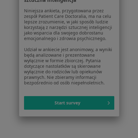
Dla pacjentów
Niniejsza ankieta, przygotowana przez
zespół Patient Care Doctoralia, ma na celu
Lekarze
lepsze zrozumienie, w jaki sposób ludzie
korzystają z narzędzi sztucznej inteligencji
Placówki medyczne
jako wsparcia dla swojego dobrostanu
Pytania i odpowiedzi
emocjonalnego i zdrowia psychicznego.
Usługi i zabiegi
Udział w ankiecie jest anonimowy, a wyniki
Choroby
będą analizowane i prezentowane
Pomoc
wyłącznie w formie zbiorczej. Pytania
Aplikacje mobilne
dotyczące nastolatków są skierowane
wyłącznie do rodziców lub opiekunów
Blog dla pacjentów
prawnych. Nie zbieramy informacji
bezpośrednio od osób niepełnoletnich.
Dla profesjonalistów
Cennik
Start survey
Dla lekarzy
Dla placówek medycznych
Noa Notes
nowość
Baza wiedzy
Centrum Pomocy dla Specjalisty