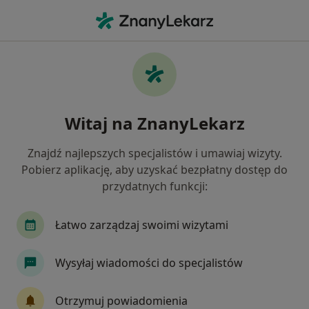
Me
Ruchomość Zębów • Wieliczka, małopolskie
Filtry
• 1
Mapa
Ruchomość zębów specjaliści w Wieliczce
Witaj na ZnanyLekarz
Jak działają wyniki wyszukiwania
Znajdź najlepszych specjalistów i umawiaj wizyty.
Pobierz aplikację, aby uzyskać bezpłatny dostęp do
Jakiego specjalisty szukasz?
przydatnych funkcji:
Stomatolog
Ortodonta
Radiolog
Sto
Łatwo zarządzaj swoimi wizytami
Wysyłaj wiadomości do specjalistów
Otrzymuj powiadomienia