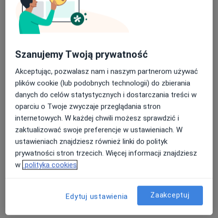
lek. dent. Izabela Szlachetka
Szanujemy Twoją prywatność
·
Więcej
Stomatolog
Akceptując, pozwalasz nam i naszym partnerom używać
82 opinie
plików cookie (lub podobnych technologii) do zbierania
Tadeusza Kościuszki 36G / 29, Wieliczka
•
Mapa
danych do celów statystycznych i dostarczania treści w
Centrum Stomatologii Estetycznej i Implantologii Estetyka Uśmiechu Malan
oparciu o Twoje zwyczaje przeglądania stron
Konsultacja stomatologiczna
od 250 zł
internetowych. W każdej chwili możesz sprawdzić i
zaktualizować swoje preferencje w ustawieniach. W
Specjalista nie oferuje umawiania online pod tym adresem.
ustawieniach znajdziesz również linki do polityk
Poproś o wizytę
prywatności stron trzecich. Więcej informacji znajdziesz
w
polityka cookies
Zaakceptuj
Edytuj ustawienia