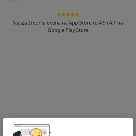
Nasza średnia ocena na App Store to 4.9 i 4.1 na
Bezpieczne płatności
Google Play Store
lek. dent. Piotr Pajor
·
Więcej
Stomatolog
2 opinie
Kościuszki 28, Wieliczka
•
Mapa
New Smile Dental Clinic
Konsultacja stomatologiczna
200 zł
Specjalista nie oferuje umawiania online pod tym adresem.
Poproś o wizytę