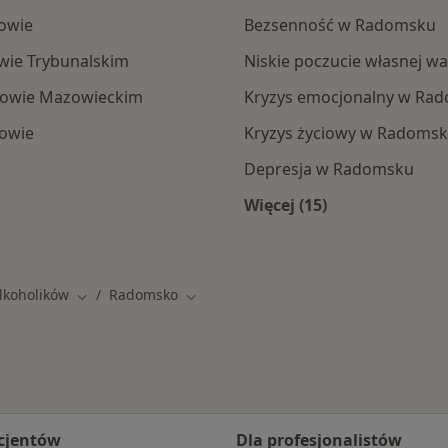
towie
Bezsenność w Radomsku
owie Trybunalskim
Niskie poczucie własnej w
szowie Mazowieckim
Kryzys emocjonalny w Ra
cowie
Kryzys życiowy w Radoms
Depresja w Radomsku
Więcej (15)
Więcej w kategorii:
Alkoholików
Radomsko
Zmień miasto
Zmień miasto
cjentów
Dla profesjonalistów