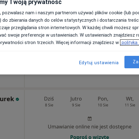
my Twoją prywatność
, pozwalasz nam i naszym partnerom używać plików cookie (lub p
Umawianie online nie jest dostępne
) do zbierania danych do celów statystycznych i dostarczania treśc
Poproś o wizytę
zaje przeglądania stron internetowych. W każdej chwili możesz spr
wać swoje preferencje w ustawieniach. W ustawieniach znajdziesz ró
prywatności stron trzecich. Więcej informacji znajdziesz w
polityka
Za
Edytuj ustawienia
250 zł
zurek
Dziś
Jutro
Pon,
Wt,
8 Sie
9 Sie
10 Sie
11 Sie
Umawianie online nie jest dostępne
Poproś o wizytę