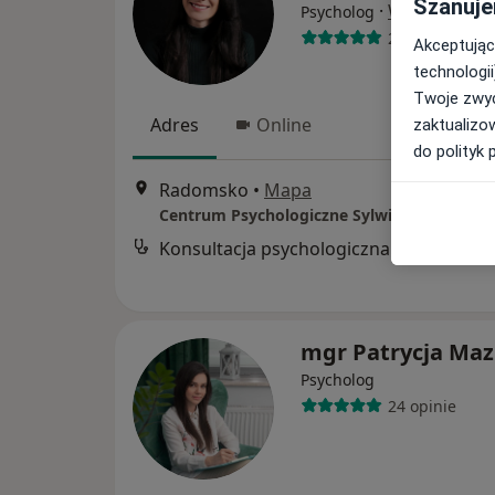
Szanuje
·
Więcej
Psycholog
24 opinie
Akceptując
technologii
Twoje zwyc
Adres
Online
zaktualizo
do polityk 
Radomsko
•
Mapa
Centrum Psychologiczne Sylwia Michalak
Konsultacja psychologiczna
mgr Patrycja Ma
Psycholog
24 opinie