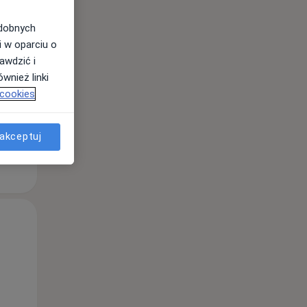
odobnych
i w oparciu o
awdzić i
wnież linki
 cookies
akceptuj
Śr,
Czw,
Pt,
12 Sie
13 Sie
14 Sie