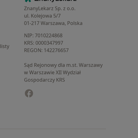
ZnanyLekarz Sp. z o.o.
ul. Kolejowa 5/7
01-217 Warszawa, Polska
NIP: ⁠7010224868
KRS: ⁠0000347997
isty
REGON: ⁠142276657
Sąd Rejonowy dla m.st. Warszawy
w Warszawie XII Wydział
Gospodarczy KRS
Facebook
otwiera się w nowej karcie