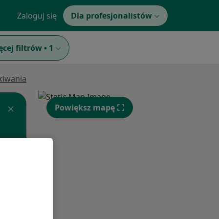
Zaloguj się
Dla profesjonalistów
ęcej filtrów
•
1
ukiwania
Powiększ mapę
Śr,
Czw,
Pt,
12 Sie
13 Sie
14 Sie