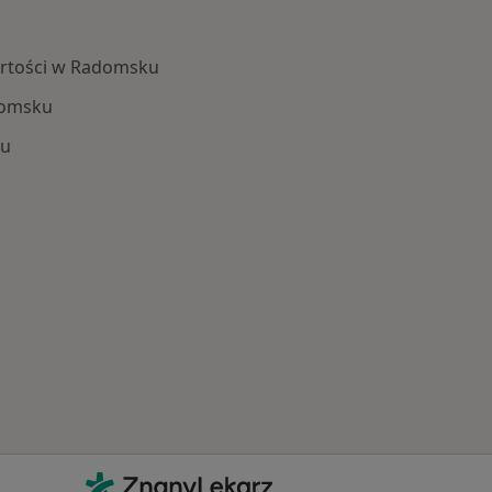
artości w Radomsku
domsku
ku
 Schorzenia w Radomsku
Kontakt
ZnanyLekarz - Strona główna