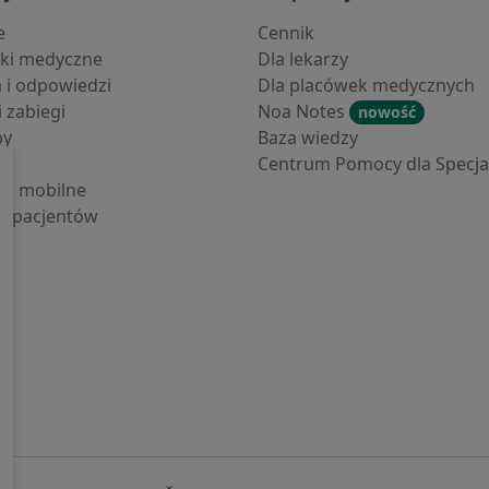
e
Cennik
ki medyczne
Dla lekarzy
a i odpowiedzi
Dla placówek medycznych
i zabiegi
Noa Notes
nowość
by
Baza wiedzy
Centrum Pomocy dla Specjal
cje mobilne
la pacjentów