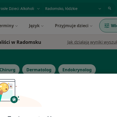
acja, badanie lub nazwisko
miasto lub dzielnica
erminy
Język
Przyjmuje dzieci
Wi
jaliści w Radomsku
Jak działają wyniki wysz
Chirurg
Dermatolog
Endokrynolog
lak
Dziś
Jutro
Pon,
Wt,
8 Sie
9 Sie
10 Sie
11 Sie
wany,