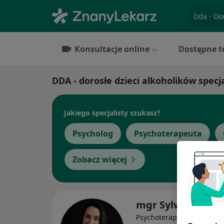
specjaliz
Konsultacje online
Dostępne t
DDA - dorosłe dzieci alkoholików spec
Jakiego specjalisty szukasz?
Psycholog
Psychoterapeuta
Zobacz więcej
mgr Sylwia Micha
Psychoterapeuta certyfiko