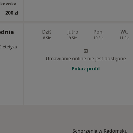
tkowska
200 zł
odnia
Dziś
Jutro
Pon,
Wt,
8 Sie
9 Sie
10 Sie
11 Sie
Dietetyka
Umawianie online nie jest dostępne
Pokaż profil
Schorzenia w Radomsku