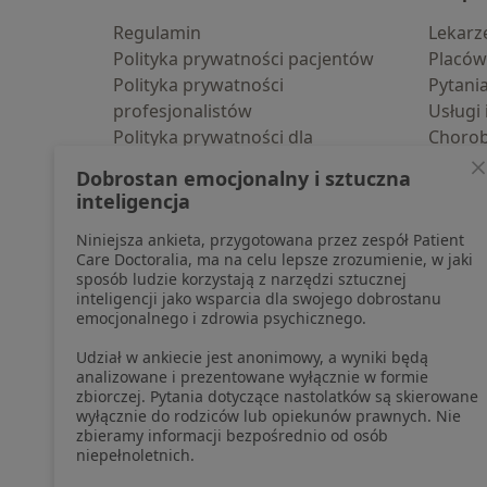
Regulamin
Lekarz
Polityka prywatności pacjentów
Placów
Polityka prywatności
Pytani
profesjonalistów
Usługi 
Polityka prywatności dla
Choro
profesjonalistów, których dane
Pomoc
Dobrostan emocjonalny i sztuczna
pozyskaliśmy samodzielnie
Aplika
inteligencja
Polityka cookies
Blog d
Niniejsza ankieta, przygotowana przez zespół Patient
Jak działają wyniki wyszukiwania
Care Doctoralia, ma na celu lepsze zrozumienie, w jaki
Dostępność
sposób ludzie korzystają z narzędzi sztucznej
O nas
inteligencji jako wsparcia dla swojego dobrostanu
emocjonalnego i zdrowia psychicznego.
Praca
Rekrutujemy!
Partnerzy
Udział w ankiecie jest anonimowy, a wyniki będą
Centrum prasowe
analizowane i prezentowane wyłącznie w formie
zbiorczej. Pytania dotyczące nastolatków są skierowane
Kontakt
wyłącznie do rodziców lub opiekunów prawnych. Nie
zbieramy informacji bezpośrednio od osób
niepełnoletnich.