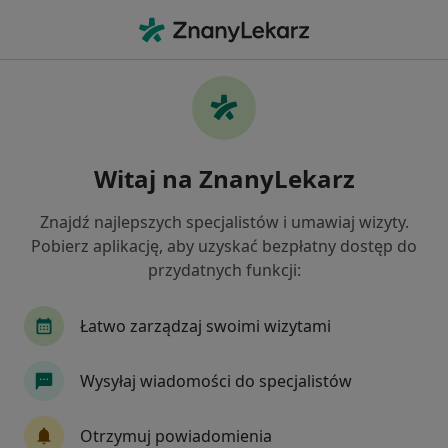
Me
Infekcje Dróg Moczowych • Stargard, zachodniopomorskie
Filtry
• 1
Ubezpieczenie
Map
Infekcje dróg moczowych specjaliści w
Witaj na ZnanyLekarz
Stargardzie
Jak działają wyniki wyszukiwania
Znajdź najlepszych specjalistów i umawiaj wizyty.
Pobierz aplikację, aby uzyskać bezpłatny dostęp do
przydatnych funkcji:
Jakiego specjalisty szukasz?
Ginekolog
Internista
Alergolog
Nefr
Łatwo zarządzaj swoimi wizytami
Wysyłaj wiadomości do specjalistów
Otrzymuj powiadomienia