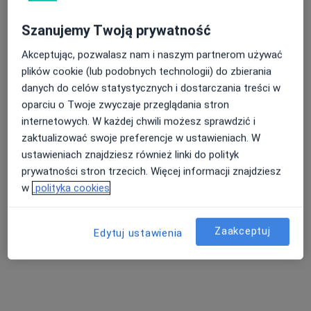
Szanujemy Twoją prywatność
lek. Artur Ludwicki
Akceptując, pozwalasz nam i naszym partnerom używać
·
Więcej
Ginekolog
plików cookie (lub podobnych technologii) do zbierania
41 opinii
danych do celów statystycznych i dostarczania treści w
ul. Pogodna 3, Stargard
•
Mapa
oparciu o Twoje zwyczaje przeglądania stron
Dentimex
internetowych. W każdej chwili możesz sprawdzić i
zaktualizować swoje preferencje w ustawieniach. W
Konsultacja ginekologiczna
Brak ceny
ustawieniach znajdziesz również linki do polityk
Specjalista nie oferuje umawiania online pod tym adresem.
prywatności stron trzecich. Więcej informacji znajdziesz
w
polityka cookies
Poproś o wizytę
Zaakceptuj
Edytuj ustawienia