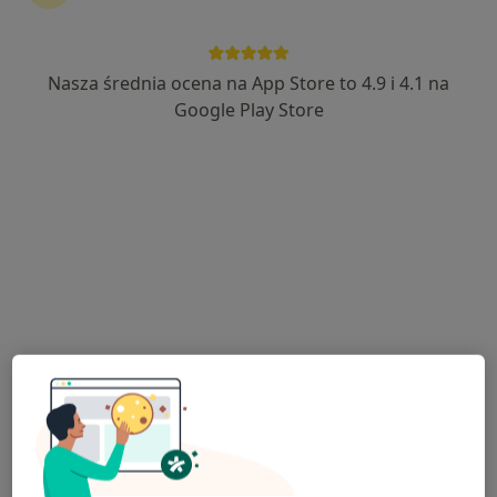
Nasza średnia ocena na App Store to 4.9 i 4.1 na
dr n. med. Piotr Petrasz
Google Play Store
·
Więcej
Urolog
311 opinii
Staszica 9–15, Stargard Szczeciński
•
Mapa
Consilius Centrum Medyczne
Specjalista nie oferuje umawiania online pod tym adresem.
Poproś o wizytę