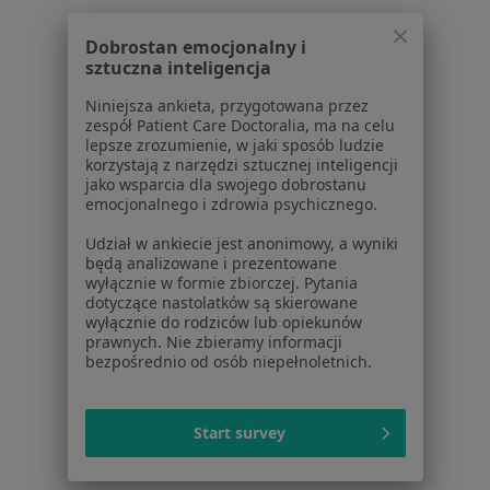
Dla pacjentów
Dobrostan emocjonalny i
sztuczna inteligencja
Lekarze
Placówki medyczne
Niniejsza ankieta, przygotowana przez
Pytania i odpowiedzi
zespół Patient Care Doctoralia, ma na celu
lepsze zrozumienie, w jaki sposób ludzie
Usługi i zabiegi
korzystają z narzędzi sztucznej inteligencji
Choroby
jako wsparcia dla swojego dobrostanu
Pomoc
emocjonalnego i zdrowia psychicznego.
Aplikacje mobilne
Udział w ankiecie jest anonimowy, a wyniki
Blog dla pacjentów
będą analizowane i prezentowane
wyłącznie w formie zbiorczej. Pytania
Dla profesjonalistów
dotyczące nastolatków są skierowane
wyłącznie do rodziców lub opiekunów
Cennik
prawnych. Nie zbieramy informacji
Dla lekarzy
bezpośrednio od osób niepełnoletnich.
Dla placówek medycznych
Noa Notes
nowość
Start survey
Baza wiedzy
Centrum Pomocy dla Specjalisty