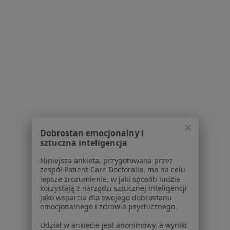
Choroba Niedokrwienna Serca Specjaliści W Stargardzie
Serwis
Regulamin
Polityka prywatności pacjentów
Polityka prywatności profesjonalistów
Dobrostan emocjonalny i
Polityka prywatności dla profesjonalistów, których
sztuczna inteligencja
dane pozyskaliśmy samodzielnie
Polityka cookies
Niniejsza ankieta, przygotowana przez
zespół Patient Care Doctoralia, ma na celu
Jak działają wyniki wyszukiwania
lepsze zrozumienie, w jaki sposób ludzie
Dostępność
korzystają z narzędzi sztucznej inteligencji
O nas
jako wsparcia dla swojego dobrostanu
emocjonalnego i zdrowia psychicznego.
Praca
Rekrutujemy!
Partnerzy
Udział w ankiecie jest anonimowy, a wyniki