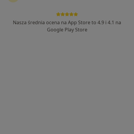
Nasza średnia ocena na App Store to 4.9 i 4.1 na
lek. Szymon Zakrzewski
Google Play Store
·
Więcej
W trakcie specjalizacji (Kardiolog)
49 opinii
Szczecińska 40, Stargard
•
Mapa
Kamienica Zdrowia
Konsultacja kardiologiczna (kolejna wizyta)
od 300 zł
Specjalista nie oferuje umawiania online pod tym adresem.
Poproś o wizytę