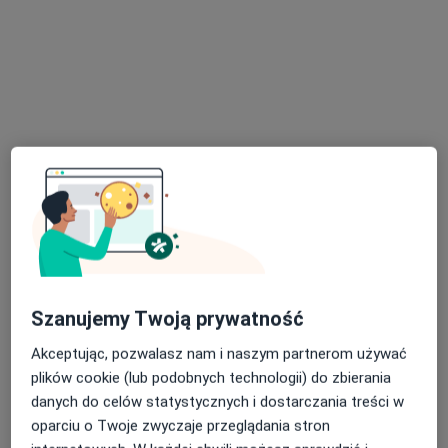
lek. Bartosz Kucharski
·
Więcej
Kardiolog
117 opinii
Szczecińska 40, Stargard
•
Mapa
Kamienica Zdrowia
Konsultacja kardiologiczna (kolejna wizyta)
300 zł
Specjalista nie oferuje umawiania online pod tym adresem.
Poproś o wizytę
Szanujemy Twoją prywatność
Akceptując, pozwalasz nam i naszym partnerom używać
plików cookie (lub podobnych technologii) do zbierania
danych do celów statystycznych i dostarczania treści w
oparciu o Twoje zwyczaje przeglądania stron