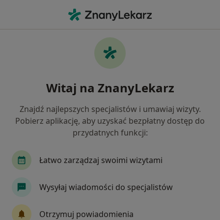
Me
Choroba Niedokrwienna Serca • Stargard, zachodniopomorskie
Filtry
• 1
Ubezpieczenie
Map
Choroba niedokrwienna serca specjaliści w
Witaj na ZnanyLekarz
Stargardzie
Jak działają wyniki wyszukiwania
Znajdź najlepszych specjalistów i umawiaj wizyty.
Pobierz aplikację, aby uzyskać bezpłatny dostęp do
przydatnych funkcji:
Jakiego specjalisty szukasz?
Kardiolog
Internista
Laryngolog
Oku
Łatwo zarządzaj swoimi wizytami
Wysyłaj wiadomości do specjalistów
Otrzymuj powiadomienia