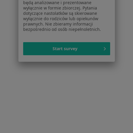
Centrum prasowe
będą analizowane i prezentowane
wyłącznie w formie zbiorczej. Pytania
Kontakt
dotyczące nastolatków są skierowane
wyłącznie do rodziców lub opiekunów
Dla pacjentów
prawnych. Nie zbieramy informacji
bezpośrednio od osób niepełnoletnich.
Lekarze
Placówki medyczne
Pytania i odpowiedzi
Start survey
Usługi i zabiegi
Choroby
Pomoc
Aplikacje mobilne
Blog dla pacjentów
Dla profesjonalistów
Cennik
Dla lekarzy
Dla placówek medycznych
Noa Notes
nowość
Baza wiedzy