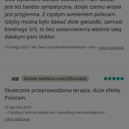
jest też bardzo sympatyczna, dzięki czemu wizyta
jest przyjemna. Z czystym sumieniem polecam.
Gdyby można było dawać złote gwiazdki, zamiast
biednego 5/5, to bez zastanowienia właśnie taką
dałabym pani doktor.
w opinii użytkowni
13 lutego 2025
•
lek. Ewa Luiza Wentland-Kotwicka
•
Inny
•
zgłoś nadużycie
MB
Numer telefonu zweryfikowany
M
Skutecznie przeprowadzona terapia, duże efekty .
Polecam.
31 stycznia 2025
•
Consilius Centrum Medyczne
•
konsultacja dermatologiczna
•
w opinii użytkownika MB
zgłoś nadużycie