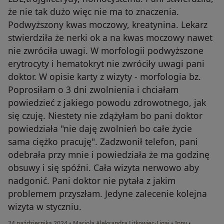
że nie tak dużo więc nie ma to znaczenia.
Podwyższony kwas moczowy, kreatynina. Lekarz
stwierdziła że nerki ok a na kwas moczowy nawet
nie zwróciła uwagi. W morfologii podwyższone
erytrocyty i hematokryt nie zwróciły uwagi pani
doktor. W opisie karty z wizyty - morfologia bz.
Poprosiłam o 3 dni zwolnienia i chciałam
powiedzieć z jakiego powodu zdrowotnego, jak
się czuję. Niestety nie zdążyłam bo pani doktor
powiedziała "nie daję zwolnień bo całe życie
sama ciężko pracuję". Zadzwonił telefon, pani
odebrała przy mnie i powiedziała że ma godzinę
obsuwy i się spóźni. Cała wizyta nerwowo aby
nadgonić. Pani doktor nie pytała z jakim
problemem przyszłam. Jedyne zalecenie kolejna
wizyta w styczniu.
24 października 2024
•
Mariola Aleksandra Litkowiec-Ligaj
•
Inny
•