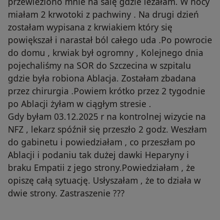
przewieziono mnie na salę gdzie leżałam. W nocy
miałam 2 krwotoki z pachwiny . Na drugi dzień
zostałam wypisana z krwiakiem który się
powiększał i narastał ból całego uda .Po powrocie
do domu , krwiak był ogromny , Kolejnego dnia
pojechaliśmy na SOR do Szczecina w szpitalu
gdzie była robiona Ablacja. Zostałam zbadana
przez chirurgia .Powiem krótko przez 2 tygodnie
po Ablacji żyłam w ciągłym stresie .
Gdy byłam 03.12.2025 r na kontrolnej wizycie na
NFZ , lekarz spóźnił się przeszło 2 godz. Weszłam
do gabinetu i powiedziałam , co przeszłam po
Ablacji i podaniu tak dużej dawki Heparyny i
braku Empatii z jego strony.Powiedziałam , że
opiszę całą sytuację. Usłyszałam , że to działa w
dwie strony. Zastraszenie ???