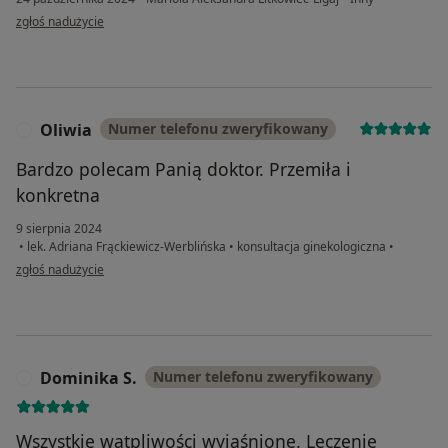
w opinii użytkownika Niezadowolona
zgłoś nadużycie
Oliwia
Numer telefonu zweryfikowany
O
Bardzo polecam Panią doktor. Przemiła i
konkretna
9 sierpnia 2024
•
lek. Adriana Frąckiewicz-Werblińska
•
konsultacja ginekologiczna
•
w opinii użytkownika Oliwia
zgłoś nadużycie
Dominika S.
Numer telefonu zweryfikowany
D
Wszystkie wątpliwości wyjaśnione. Leczenie