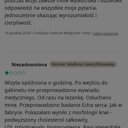
podczas wizyt zawsze mnie wysłuchała i udzielała
odpowiedzi na wszystkie moje pytania,
jednocześnie okazując wyrozumiałość i
cierpliwość.
w opinii użytkownika 
14 grudnia 2024
•
Consilius Centrum Medyczne
•
Inny
•
zgłoś nadużycie
Niezadowolona
Numer telefonu zweryfikowany
N
Wizyta opóźniona o godzinę. Po wejściu do
gabinetu nie przeprowadzono wywiadu
medycznego. Od razu na leżankę. Osłuchano
mnie. Przeprowadzono badanie Echa serca. Jak w
fabryce. Pokazałam wyniki z morfologii krwi -
podwyższony cholesterol całkowity,
LDL,trójglicerydy, homocysteina. Pani stwierdziła,