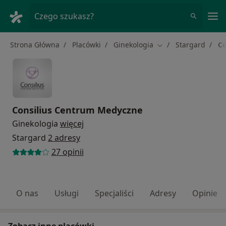
Me
Czego szukasz?
Strona Główna
Placówki
Ginekologia
Stargard
Co
Zmień miasto
Consilius Centrum Medyczne
Ginekologia
więcej
Stargard
2 adresy
27 opinii
O nas
Usługi
Specjaliści
Adresy
Opinie
Zobacz inne placówki