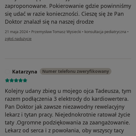
zaproponowane. Pokierowanie gdzie powinniśmy
się udać w razie konieczności. Cieszę się że Pan
Doktor znalazł się na naszej drodze
21 maja 2024
•
Przemysław Tomasz Wysiecki
•
konsultacja pediatryczna
•
w opinii użytkownika Dominika S.
zgłoś nadużycie
Katarzyna
Numer telefonu zweryfikowany
K
Kolejny udany zbieg u mojego ojca Tadeusza, tym
razem podłączenia 3 elektrody do kardiowertera.
Pan Doktor jak zawsze niezawodny rewelacyjny
lekarz i tytan pracy. Niejednokrotnie ratował życie
taty .Ogromne podziękowania za zaangażowanie.
Lekarz od serca i z powołania, oby wszyscy tacy