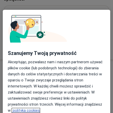
zaleceń, dzięki czemu wspólny cel zostaje szybciej
osiągnięty.
Ginekolog
W CM Consilius oprócz wiedzy i doświadczenia
oferujemy również życzliwe podejście i chęć pomocy w
każdej sytuacji zaburzenia zdrowia. Jesteśmy tu dla
lek. Adriana Frąckiewicz-Werblińska
Państwa.
Ginekolog
22 opinie
Szanujemy Twoją prywatność
Akceptując, pozwalasz nam i naszym partnerom używać
Adresy (2)
plików cookie (lub podobnych technologii) do zbierania
danych do celów statystycznych i dostarczania treści w
Adres 1
Adres 2
oparciu o Twoje zwyczaje przeglądania stron
internetowych. W każdej chwili możesz sprawdzić i
zaktualizować swoje preferencje w ustawieniach. W
ustawieniach znajdziesz również linki do polityk
prywatności stron trzecich. Więcej informacji znajdziesz
Powiększ mapę
w
polityka cookies