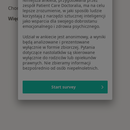
Niniejsza ankieta, przygotowana przez
zespół Patient Care Doctoralia, ma na celu
Choroby ginekologiczne w Stargardzie
lepsze zrozumienie, w jaki sposób ludzie
korzystają z narzędzi sztucznej inteligencji
Więcej (15)
jako wsparcia dla swojego dobrostanu
Więcej w kategorii: Najczęście leczone choroby
emocjonalnego i zdrowia psychicznego.
Udział w ankiecie jest anonimowy, a wyniki
będą analizowane i prezentowane
wyłącznie w formie zbiorczej. Pytania
dotyczące nastolatków są skierowane
wyłącznie do rodziców lub opiekunów
prawnych. Nie zbieramy informacji
bezpośrednio od osób niepełnoletnich.
Start survey