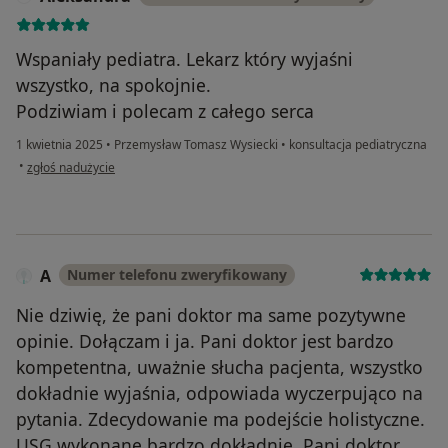
Wspaniały pediatra. Lekarz który wyjaśni
wszystko, na spokojnie.
Podziwiam i polecam z całego serca
1 kwietnia 2025
•
Przemysław Tomasz Wysiecki
•
konsultacja pediatryczna
w opinii użytkownika Aleksandra
•
zgłoś nadużycie
A
Numer telefonu zweryfikowany
Nie dziwię, że pani doktor ma same pozytywne
opinie. Dołączam i ja. Pani doktor jest bardzo
kompetentna, uważnie słucha pacjenta, wszystko
dokładnie wyjaśnia, odpowiada wyczerpująco na
pytania. Zdecydowanie ma podejście holistyczne.
USG wykonane bardzo dokładnie. Pani doktor