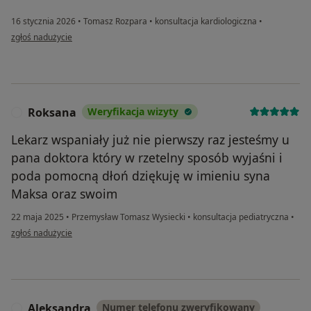
16 stycznia 2026
•
Tomasz Rozpara
•
konsultacja kardiologiczna
•
w opinii użytkownika Barbara
zgłoś nadużycie
Roksana
Weryfikacja wizyty
R
Lekarz wspaniały już nie pierwszy raz jesteśmy u
pana doktora który w rzetelny sposób wyjaśni i
poda pomocną dłoń dziękuję w imieniu syna
Maksa oraz swoim
22 maja 2025
•
Przemysław Tomasz Wysiecki
•
konsultacja pediatryczna
•
w opinii użytkownika Roksana
zgłoś nadużycie
Aleksandra
Numer telefonu zweryfikowany
A