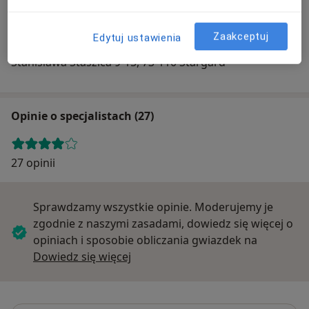
Zaakceptuj
Edytuj ustawienia
Consilius Centrum Medyczne
Stanisława Staszica 9-15, 73-110 Stargard
Opinie o specjalistach (27)
27 opinii
Sprawdzamy wszystkie opinie. Moderujemy je
zgodnie z naszymi zasadami, dowiedz się więcej o
opiniach i sposobie obliczania gwiazdek na
Dowiedz się więcej o opiniach
Dowiedz się więcej