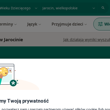
acja, badanie lub nazwisko
miasto lub dzielnica
erminy
Język
Przyjmuje dzieci
Wi
w Jarocinie
Jak działają wyniki wysz
irurg
Endokrynolog
Ginekolog
ska
Dziś
Jutro
Ndz,
Pon,
my Twoją prywatność
7 Sie
8 Sie
9 Sie
10 Sie
ięcy,
, pozwalasz nam i naszym partnerom używać plików cookie (lub p