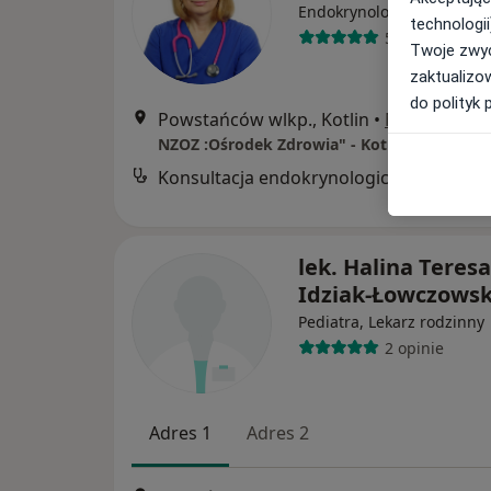
·
Endokrynolog dziecięcy
technologii
51 opinii
Twoje zwyc
zaktualizo
do polityk 
Powstańców wlkp., Kotlin
•
Mapa
NZOZ :Ośrodek Zdrowia" - Kotlin
Konsultacja endokrynologiczna dzieci
lek. Halina Teresa
Idziak-Łowczows
Pediatra, Lekarz rodzinny
2 opinie
Adres 1
Adres 2