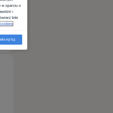
i w oparciu o
awdzić i
wnież linki
 cookies
akceptuj
Wt,
Śr,
Czw,
11 Sie
12 Sie
13 Sie