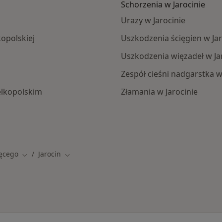
Schorzenia w Jarocinie
Urazy w Jarocinie
opolskiej
Uszkodzenia ścięgien w Jar
Uszkodzenia więzadeł w Ja
Zespół cieśni nadgarstka w
elkopolskim
Złamania w Jarocinie
na
ęcego
Jarocin
Zmień miasto
Zmień miasto