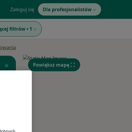
Zaloguj się
Dla profesjonalistów
ęcej filtrów
•
1
ukiwania
Powiększ mapę
Wt,
Śr,
Czw,
11 Sie
12 Sie
13 Sie
odobnych