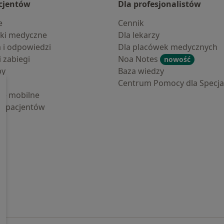
cjentów
Dla profesjonalistów
e
Cennik
ki medyczne
Dla lekarzy
a i odpowiedzi
Dla placówek medycznych
i zabiegi
Noa Notes
nowość
by
Baza wiedzy
Centrum Pomocy dla Specjal
cje mobilne
la pacjentów