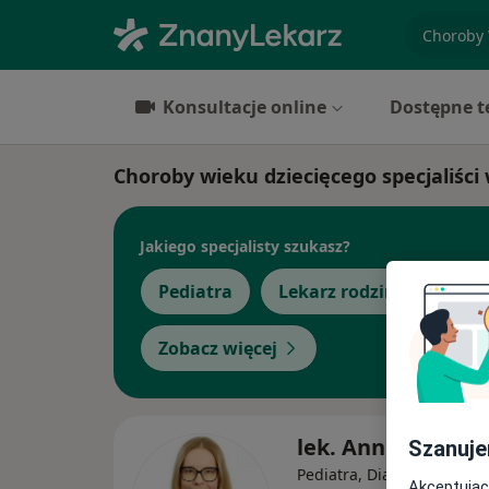
specjaliz
Konsultacje online
Dostępne t
Choroby wieku dziecięcego specjaliści 
Jakiego specjalisty szukasz?
Pediatra
Lekarz rodzinny
Ch
Zobacz więcej
lek. Anna Popraw
Szanuje
Pediatra, Diabetolog dziec
Akceptując