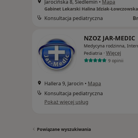
Jarocińska 8, Siedlemin
•
Mapa
Gabinet Lekarski Halina Idziak-Łowczowsk
Konsultacja pediatryczna
B
NZOZ JAR-MEDIC
Medycyna rodzinna, Inter
·
Więcej
Pediatria
9 opinii
Hallera 9, Jarocin
•
Mapa
Konsultacja pediatryczna
Pokaż więcej usług
Powiązane wyszukiwania