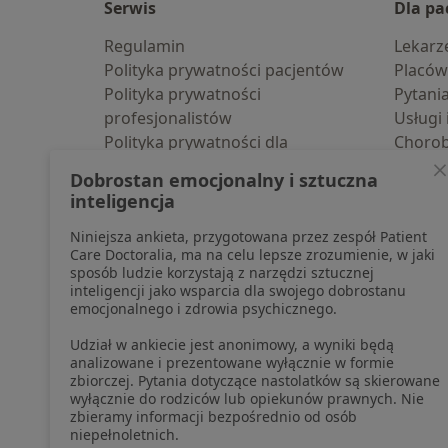
Serwis
Dla pa
Regulamin
Lekarz
Polityka prywatności pacjentów
Placów
Polityka prywatności
Pytani
profesjonalistów
Usługi 
Polityka prywatności dla
Choro
profesjonalistów, których dane
Pomoc
Dobrostan emocjonalny i sztuczna
pozyskaliśmy samodzielnie
Aplika
inteligencja
Polityka cookies
Blog d
Niniejsza ankieta, przygotowana przez zespół Patient
Jak działają wyniki wyszukiwania
Care Doctoralia, ma na celu lepsze zrozumienie, w jaki
Dostępność
sposób ludzie korzystają z narzędzi sztucznej
O nas
inteligencji jako wsparcia dla swojego dobrostanu
emocjonalnego i zdrowia psychicznego.
Praca
Rekrutujemy!
Partnerzy
Udział w ankiecie jest anonimowy, a wyniki będą
Centrum prasowe
analizowane i prezentowane wyłącznie w formie
zbiorczej. Pytania dotyczące nastolatków są skierowane
Kontakt
wyłącznie do rodziców lub opiekunów prawnych. Nie
zbieramy informacji bezpośrednio od osób
niepełnoletnich.