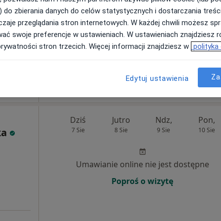
Więcej
) do zbierania danych do celów statystycznych i dostarczania treśc
zaje przeglądania stron internetowych. W każdej chwili możesz spr
Brak kalendarza w Twojej lokalizacji.
wać swoje preferencje w ustawieniach. W ustawieniach znajdziesz ró
Pokaż adresy z kalendarzem
prywatności stron trzecich. Więcej informacji znajdziesz w
polityka
Za
Edytuj ustawienia
250 zł
Dziś
Jutro
Ndz,
Pon,
ka
7 Sie
8 Sie
9 Sie
10 Sie
Umawianie online nie jest dostępne
Poproś o wizytę