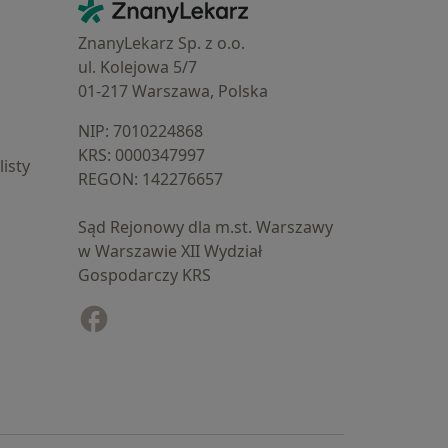
Kontakt
ZnanyLekarz - Strona główna
ZnanyLekarz Sp. z o.o.
ul. Kolejowa 5/7
01-217 Warszawa, Polska
NIP: ⁠7010224868
KRS: ⁠0000347997
isty
REGON: ⁠142276657
Sąd Rejonowy dla m.st. Warszawy
w Warszawie XII Wydział
Gospodarczy KRS
Facebook
otwiera się w nowej karcie