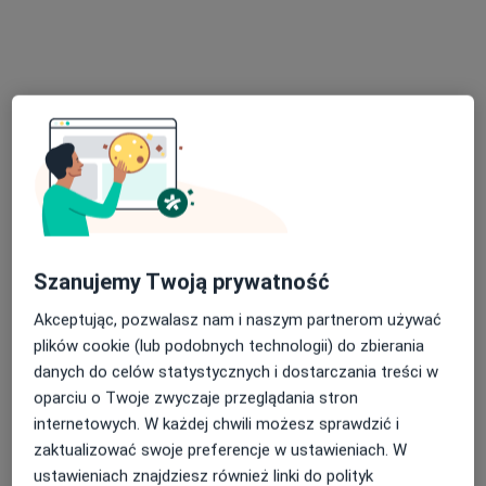
Konsultacja chirurga naczyniowego
od 300 zł
Specjalista nie oferuje umawiania online pod tym adresem.
Poproś o wizytę
Szanujemy Twoją prywatność
Akceptując, pozwalasz nam i naszym partnerom używać
lek. Anna Łozińska-Połyńska
plików cookie (lub podobnych technologii) do zbierania
·
Więcej
W trakcie specjalizacji (Chirurg)
danych do celów statystycznych i dostarczania treści w
4 opinie
oparciu o Twoje zwyczaje przeglądania stron
internetowych. W każdej chwili możesz sprawdzić i
Wyszyńskiego 42, Szczecin
•
Mapa
zaktualizować swoje preferencje w ustawieniach. W
Przychodnia Medyczna Pramed sp. z o.o.
ustawieniach znajdziesz również linki do polityk