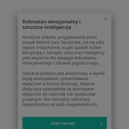
Powiązane wyszukiwania
|
Oferty pracy - Chirurg
Dobrostan emocjonalny i
W pobliżu Gryfina
sztuczna inteligencja
Chirurdzy w Szczecinie
Niniejsza ankieta, przygotowana przez
zespół Patient Care Doctoralia, ma na celu
Chirurdzy w Stargardzie
lepsze zrozumienie, w jaki sposób ludzie
korzystają z narzędzi sztucznej inteligencji
Chirurdzy w Goleniowie
jako wsparcia dla swojego dobrostanu
emocjonalnego i zdrowia psychicznego.
Chirurdzy w Pyrzycach
Udział w ankiecie jest anonimowy, a wyniki
Chirurdzy w Policach
będą analizowane i prezentowane
wyłącznie w formie zbiorczej. Pytania
Więcej (6)
dotyczące nastolatków są skierowane
Więcej w kategorii: W pobliżu Gryfina
wyłącznie do rodziców lub opiekunów
prawnych. Nie zbieramy informacji
Najczęstsze schorzenia
bezpośrednio od osób niepełnoletnich.
Niepłodność Gryfino
Nietrzymanie moczu Gryfino
Start survey