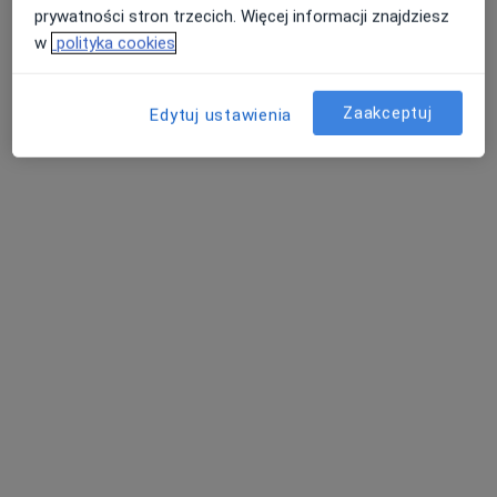
Konsultacja chirurgiczna
280 zł
prywatności stron trzecich. Więcej informacji znajdziesz
Specjalista nie oferuje umawiania online pod tym adresem.
w
polityka cookies
Poproś o wizytę
Zaakceptuj
Edytuj ustawienia
lek. Norbert Szram
·
Więcej
Chirurg, Chirurg onkologiczny
575 opinii
Adres 1
Adres 2
Online