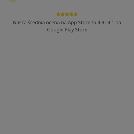
598 opinii
Kościelna 35/6, Gryfino
•
Mapa
Klinikamedyk | Centrum medyczne | Medycyna estetyczna
Nasza średnia ocena na App Store to 4.9 i 4.1 na
Konsultacja chirurgiczna
300 zł
Google Play Store
Specjalista nie oferuje umawiania online pod tym adresem.
Poproś o wizytę
Dostępni specjaliści
Specjaliści znajdują się poza Gryfino,
zachodniopomorskie, w obszarach bliskich Twojemu
wyszukiwaniu.