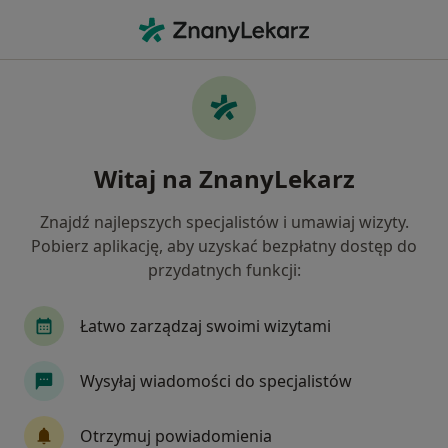
Me
Chirurg • Gryfino, zachodniopomorskie
Filtry
Mapa
Polecani chirurdzy w Gryfinie
Witaj na ZnanyLekarz
Jak działają wyniki wyszukiwania
Znajdź najlepszych specjalistów i umawiaj wizyty.
Pobierz aplikację, aby uzyskać bezpłatny dostęp do
przydatnych funkcji:
Łatwo zarządzaj swoimi wizytami
Wysyłaj wiadomości do specjalistów
dr n. med. Labib Zair
·
Więcej
Chirurg, Proktolog, Transplantolog
Otrzymuj powiadomienia