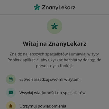
Me
Choroby Stomatologiczne • Mielec, podkarpackie
Filtry
• 1
Ubezpieczenie
Map
Choroby stomatologiczne specjaliści w
Witaj na ZnanyLekarz
Mielcu
Jak działają wyniki wyszukiwania
Znajdź najlepszych specjalistów i umawiaj wizyty.
Pobierz aplikację, aby uzyskać bezpłatny dostęp do
przydatnych funkcji:
Jakiego specjalisty szukasz?
Stomatolog
Ortodonta
Lekarz wykonując
Łatwo zarządzaj swoimi wizytami
Wysyłaj wiadomości do specjalistów
Otrzymuj powiadomienia