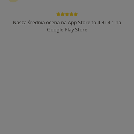
Nasza średnia ocena na App Store to 4.9 i 4.1 na
lek. dent. Robert Gadomski
Google Play Store
Stomatolog
36 opinii
Kochanowskiego 3/42, Mielec
•
Mapa
Gabinety Stomatologiczne Gadomscy
Chirurgia stomatologiczna
200 zł
Specjalista nie oferuje umawiania online pod tym adresem.
Poproś o wizytę