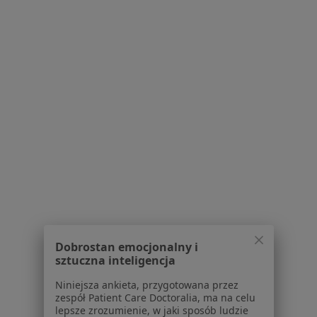
Więcej (15)
Więcej w kategorii: Schorzenia w Mielcu
Strona Główna
Choroby
Choroby Stomatologiczne
Zmień 
Mielec
Zmień miasto
Serwis
Regulamin
Polityka prywatności pacjentów
Polityka prywatności profesjonalistów
Dobrostan emocjonalny i
sztuczna inteligencja
Polityka prywatności dla profesjonalistów, których
dane pozyskaliśmy samodzielnie
Niniejsza ankieta, przygotowana przez
Polityka cookies
zespół Patient Care Doctoralia, ma na celu
lepsze zrozumienie, w jaki sposób ludzie
Jak działają wyniki wyszukiwania