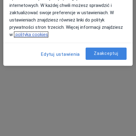
internetowych. W każdej chwili możesz sprawdzić i
zaktualizować swoje preferencje w ustawieniach. W
ustawieniach znajdziesz również linki do polityk
lek. dent. Paweł Kuryłło
prywatności stron trzecich. Więcej informacji znajdziesz
·
Więcej
w
polityka cookies
Stomatolog
31 opinii
ul. Kilińskiego 2, Mielec
•
Mapa
Zaakceptuj
Edytuj ustawienia
Centrum Stomatologii Dentes "Kuryłło"
Chirurgia stomatologiczna
Brak ceny
Specjalista nie oferuje umawiania online pod tym adresem.
Poproś o wizytę