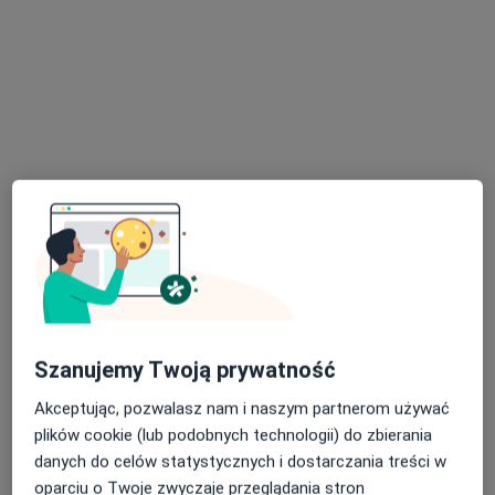
lek. dent. Justyna Anna Stępień
·
Więcej
Stomatolog
26 opinii
Żeromskiego, Mielec
•
Mapa
Praktyka stomatologiczna Bednarz
Konsultacja stomatologiczna
Brak ceny
Specjalista nie oferuje umawiania online pod tym adresem.
Poproś o wizytę
Szanujemy Twoją prywatność
Akceptując, pozwalasz nam i naszym partnerom używać
plików cookie (lub podobnych technologii) do zbierania
danych do celów statystycznych i dostarczania treści w
oparciu o Twoje zwyczaje przeglądania stron