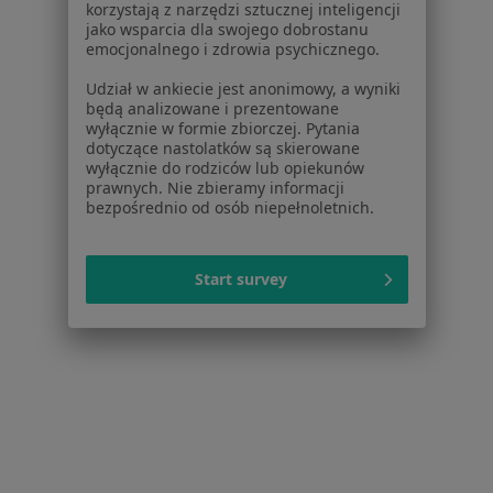
korzystają z narzędzi sztucznej inteligencji
Dostępność
jako wsparcia dla swojego dobrostanu
O nas
emocjonalnego i zdrowia psychicznego.
Praca
Rekrutujemy!
Udział w ankiecie jest anonimowy, a wyniki
Partnerzy
będą analizowane i prezentowane
Centrum prasowe
wyłącznie w formie zbiorczej. Pytania
dotyczące nastolatków są skierowane
Kontakt
wyłącznie do rodziców lub opiekunów
prawnych. Nie zbieramy informacji
Dla pacjentów
bezpośrednio od osób niepełnoletnich.
Lekarze
Placówki medyczne
Start survey
Pytania i odpowiedzi
Usługi i zabiegi
Choroby
Pomoc
Aplikacje mobilne
Blog dla pacjentów
Dla profesjonalistów