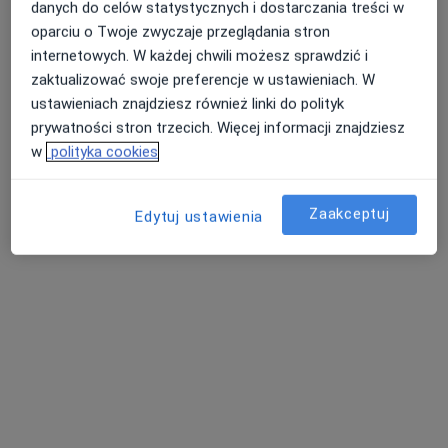
danych do celów statystycznych i dostarczania treści w
oparciu o Twoje zwyczaje przeglądania stron
internetowych. W każdej chwili możesz sprawdzić i
zaktualizować swoje preferencje w ustawieniach. W
ustawieniach znajdziesz również linki do polityk
prywatności stron trzecich. Więcej informacji znajdziesz
Przychodnia MediQ
w
polityka cookies
·
Więcej
Ginekologia, Dermatologia, Chirurgia naczyniowa
190 opinii
Zaakceptuj
Edytuj ustawienia
Adama Mickiewicza 5, Strzelin
•
Mapa
Konsultacja fizjoterapeutyczna
180 zł
Pokaż więcej usług
lek. Daria Gorawska
mgr Sandra Rymsza-
dr n. med. Beata
dermatolog
Stępniak
Jastrząb-Miśkiewicz
fizjoterapeuta
dermatolog