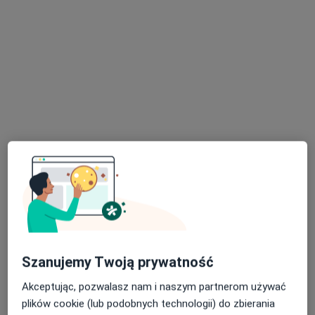
lek. dent. Jagoda Kaźmierczak
·
Więcej
Stomatolog
1 opinia
plac Grunwaldzki 3/02, Świdnica
•
Mapa
nClinic Centrum Medyczne
Konsultacja stomatologiczna
od 200 zł
Specjalista nie oferuje umawiania online pod tym adresem.
Szanujemy Twoją prywatność
Poproś o wizytę
Akceptując, pozwalasz nam i naszym partnerom używać
plików cookie (lub podobnych technologii) do zbierania