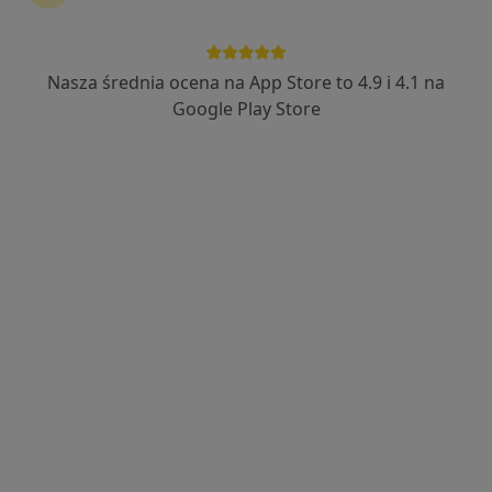
Nasza średnia ocena na App Store to 4.9 i 4.1 na
lek. dent. Stanisław Adamowicz
Google Play Store
·
Więcej
Stomatolog
184 opinie
Adres 1
Adres 2
Adres 3
Online
Kliczkowska 37, Świdnica
•
Mapa
LEK.DENT STANISŁAW ADAMOWICZ ( LEKARZ GŁÓWNY), Gabinet Stomatologiczny ,NZOZ AR-VITA Usługi Medyczne S.C. Przychodnia lekarska w Świdnicy.
Chirurgia stomatologiczna
od 350 zł
Specjalista nie oferuje umawiania online pod tym adresem.
Poproś o wizytę