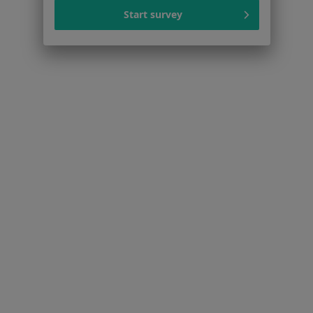
Lekarze
Start survey
Placówki medyczne
Pytania i odpowiedzi
Usługi i zabiegi
Choroby
Pomoc
Aplikacje mobilne
Blog dla pacjentów
Dla profesjonalistów
Cennik
Dla lekarzy
Dla placówek medycznych
Noa Notes
nowość
Baza wiedzy
Centrum Pomocy dla Specjalisty
Kontakt
ZnanyLekarz - Strona główna