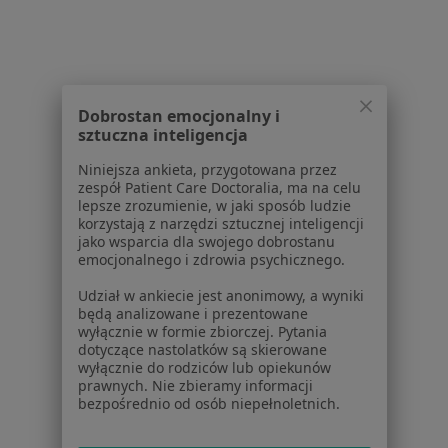
Serwis
Regulamin
Dobrostan emocjonalny i
Polityka prywatności pacjentów
sztuczna inteligencja
Polityka prywatności profesjonalistów
Niniejsza ankieta, przygotowana przez
Polityka prywatności dla profesjonalistów, których
zespół Patient Care Doctoralia, ma na celu
dane pozyskaliśmy samodzielnie
lepsze zrozumienie, w jaki sposób ludzie
Polityka cookies
korzystają z narzędzi sztucznej inteligencji
jako wsparcia dla swojego dobrostanu
Jak działają wyniki wyszukiwania
emocjonalnego i zdrowia psychicznego.
Dostępność
O nas
Udział w ankiecie jest anonimowy, a wyniki
będą analizowane i prezentowane
Praca
Rekrutujemy!
wyłącznie w formie zbiorczej. Pytania
Partnerzy
dotyczące nastolatków są skierowane
Centrum prasowe
wyłącznie do rodziców lub opiekunów
prawnych. Nie zbieramy informacji
Kontakt
bezpośrednio od osób niepełnoletnich.
Dla pacjentów