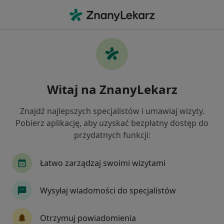
Me
Choroby Ślinianek • Dzierżoniów, dolnośląskie
Filtry
• 1
Ubezpieczenie
Map
Choroby ślinianek specjaliści w
Witaj na ZnanyLekarz
Dzierżoniowie
Jak działają wyniki wyszukiwania
Znajdź najlepszych specjalistów i umawiaj wizyty.
Pobierz aplikację, aby uzyskać bezpłatny dostęp do
przydatnych funkcji:
Jakiego specjalisty szukasz?
Laryngolog
Stomatolog
Chirurg
Leka
Łatwo zarządzaj swoimi wizytami
Wysyłaj wiadomości do specjalistów
Otrzymuj powiadomienia