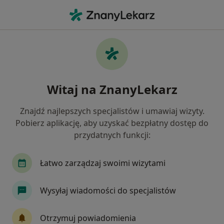
Me
Zapalenie Dziąseł • Dzierżoniów, dolnośląskie
Filtry
• 1
Mapa
Zapalenie dziąseł specjaliści w
Witaj na ZnanyLekarz
Dzierżoniowie
Jak działają wyniki wyszukiwania
Znajdź najlepszych specjalistów i umawiaj wizyty.
Pobierz aplikację, aby uzyskać bezpłatny dostęp do
przydatnych funkcji:
Jakiego specjalisty szukasz?
Stomatolog
Ortodonta
Fizjoterapeuta
Łatwo zarządzaj swoimi wizytami
Wysyłaj wiadomości do specjalistów
Otrzymuj powiadomienia