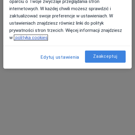
oparciu o Twoje zwyczaje przeglądania stron
internetowych. W każdej chwili możesz sprawdzić i
zaktualizować swoje preferencje w ustawieniach. W
ustawieniach znajdziesz również linki do polityk
prywatności stron trzecich. Więcej informacji znajdziesz
lek. dent. Małgorzata Zmonarska
w
polityka cookies
·
Więcej
Stomatolog
8 opinii
Zaakceptuj
Edytuj ustawienia
Kopernika 3a, Dzierżoniów
•
Mapa
Centrum Stomatologiczne Twój Uśmiech - Implantologia, Implantoprotetyka, Protetyka, Ortodoncja, Okluzja, Stomatologia Dzierżoniów
Konsultacja stomatologiczna
od 300 zł
Specjalista nie oferuje umawiania online pod tym adresem.
Poproś o wizytę