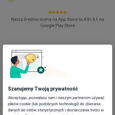
Nasza średnia ocena na App Store to 4.9 i 4.1 na
Google Play Store
Bezpieczne płatności
lek. dent. Jacek Włodarczyk
·
Więcej
Stomatolog
273 opinie
Ul. Piastowska 1, II piętro, Dzierżoniów
•
Mapa
Jacek Włodarczyk Gabinet Dentystyczny
Badania stomatologiczne
od 100 zł
Specjalista nie oferuje umawiania online pod tym adresem.
Poproś o wizytę
Szanujemy Twoją prywatność
Akceptując, pozwalasz nam i naszym partnerom używać
plików cookie (lub podobnych technologii) do zbierania
danych do celów statystycznych i dostarczania treści w