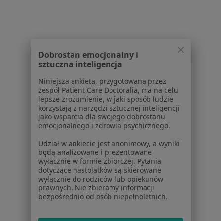
Placówki medyczne
Pytania i odpowiedzi
Usługi i zabiegi
Choroby
Pomoc
Dobrostan emocjonalny i
Aplikacje mobilne
sztuczna inteligencja
Blog dla pacjentów
Niniejsza ankieta, przygotowana przez
zespół Patient Care Doctoralia, ma na celu
Dla profesjonalistów
lepsze zrozumienie, w jaki sposób ludzie
korzystają z narzędzi sztucznej inteligencji
Cennik
jako wsparcia dla swojego dobrostanu
Dla lekarzy
emocjonalnego i zdrowia psychicznego.
Dla placówek medycznych
Udział w ankiecie jest anonimowy, a wyniki
Noa Notes
nowość
będą analizowane i prezentowane
Baza wiedzy
wyłącznie w formie zbiorczej. Pytania
dotyczące nastolatków są skierowane
Centrum Pomocy dla Specjalisty
wyłącznie do rodziców lub opiekunów
prawnych. Nie zbieramy informacji
Kontakt
bezpośrednio od osób niepełnoletnich.
ZnanyLekarz - Strona główna
ZnanyLekarz Sp. z o.o.