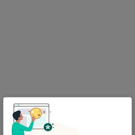
Centrum Stomatologiczne Twój Uśmiech -
Implantologia, Implantoprotetyka,
Protetyka, Ortodoncja, Okluzja,
Stomatologia Dzierżoniów
·
Więcej
Stomatologia, Chirurgia stomatologiczna, Protetyka
83 opinie
Kopernika 3a, Dzierżoniów
•
Mapa
Konsultacja stomatologiczna (pierwsza wizyta)
od 220 zł
Pokaż więcej usług
lek. dent. Dawid
lek. dent. Małgorzata
Małgorzata Falender
Olender
Zmonarska
higienistka/higienista
stomatolog
stomatolog
stomatologiczny