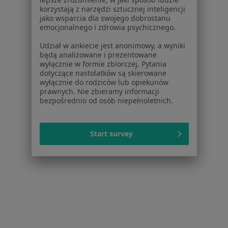
Regulamin
korzystają z narzędzi sztucznej inteligencji
jako wsparcia dla swojego dobrostanu
Polityka prywatności pacjentów
emocjonalnego i zdrowia psychicznego.
Polityka prywatności profesjonalistów
Polityka prywatności dla profesjonalistów, których
Udział w ankiecie jest anonimowy, a wyniki
będą analizowane i prezentowane
dane pozyskaliśmy samodzielnie
wyłącznie w formie zbiorczej. Pytania
Polityka cookies
dotyczące nastolatków są skierowane
Jak działają wyniki wyszukiwania
wyłącznie do rodziców lub opiekunów
prawnych. Nie zbieramy informacji
Dostępność
bezpośrednio od osób niepełnoletnich.
O nas
Praca
Rekrutujemy!
Partnerzy
Start survey
Centrum prasowe
Kontakt
Dla pacjentów
Lekarze
Placówki medyczne
Pytania i odpowiedzi