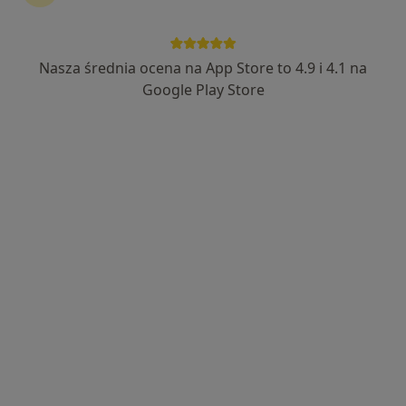
Nasza średnia ocena na App Store to 4.9 i 4.1 na
lek. dent. Małgorzata Zmonarska
Google Play Store
·
Więcej
Stomatolog
8 opinii
Kopernika 3a, Dzierżoniów
•
Mapa
Centrum Stomatologiczne Twój Uśmiech - Implantologia, Implantoprotetyka, Protetyka, Ortodoncja, Okluzja, Stomatologia Dzierżoniów
Konsultacja stomatologiczna
od 300 zł
Specjalista nie oferuje umawiania online pod tym adresem.
Poproś o wizytę