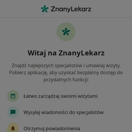
Me
Choroby Dziąseł • Dzierżoniów, dolnośląskie
Filtry
• 1
Mapa
Choroby dziąseł specjaliści w Dzierżoniowie
Witaj na ZnanyLekarz
Jak działają wyniki wyszukiwania
Znajdź najlepszych specjalistów i umawiaj wizyty.
Pobierz aplikację, aby uzyskać bezpłatny dostęp do
Jakiego specjalisty szukasz?
przydatnych funkcji:
Stomatolog
Ortodonta
Lekarz rehabilita
Łatwo zarządzaj swoimi wizytami
Wysyłaj wiadomości do specjalistów
Otrzymuj powiadomienia