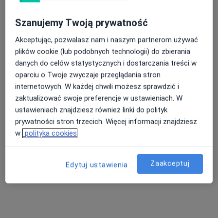
Zobacz wszystkich 7 specjalistów
Brak dostępnych specjalistów z wolnymi terminami w tym centrum medycznym.
Szanujemy Twoją prywatność
Pokaż profil
Akceptując, pozwalasz nam i naszym partnerom używać
plików cookie (lub podobnych technologii) do zbierania
danych do celów statystycznych i dostarczania treści w
oparciu o Twoje zwyczaje przeglądania stron
internetowych. W każdej chwili możesz sprawdzić i
zaktualizować swoje preferencje w ustawieniach. W
ustawieniach znajdziesz również linki do polityk
prywatności stron trzecich. Więcej informacji znajdziesz
w
polityka cookies
lek. dent. Katarzyna Cwajda
·
Więcej
Stomatolog
Zaakceptuj
Edytuj ustawienia
5 opinii
Królowej Jadwigi 1, Pieszyce
•
Mapa
Przychodnia Miejska w Pieszycach