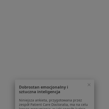
Próchnica w Dzierżoniowie
Ból zęba w Dzierżoniowie
Choroby przyzębia w Dzierżoniowie
Choroby miazgi w Dzierżoniowie
Przebarwienia zębów w Dzierżoniowie
Więcej (15)
Więcej w kategorii: Schorzenia w Dzierżoniow
Choroby Dziąseł Specjaliści W Dzierżoniowie
Dobrostan emocjonalny i
sztuczna inteligencja
Niniejsza ankieta, przygotowana przez
Serwis
zespół Patient Care Doctoralia, ma na celu
lepsze zrozumienie, w jaki sposób ludzie