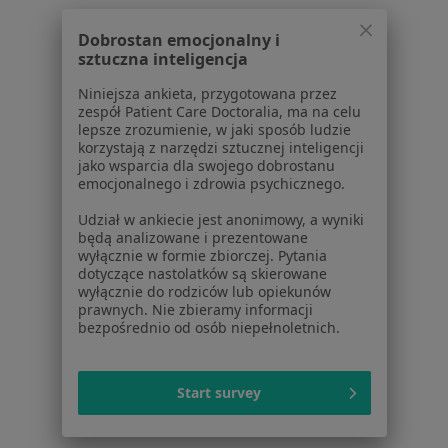
Choroby przyzębia w Śremie
Dobrostan emocjonalny i
Choroby przyzębia w Rokietnicy
sztuczna inteligencja
Więcej (14)
Niniejsza ankieta, przygotowana przez
Więcej w kategorii: W pobliżu Mosiny
zespół Patient Care Doctoralia, ma na celu
lepsze zrozumienie, w jaki sposób ludzie
Schorzenia w Mosinie
korzystają z narzędzi sztucznej inteligencji
jako wsparcia dla swojego dobrostanu
Ból zęba w Mosinie
emocjonalnego i zdrowia psychicznego.
Braki zębowe w Mosinie
Udział w ankiecie jest anonimowy, a wyniki
będą analizowane i prezentowane
Choroby miazgi w Mosinie
wyłącznie w formie zbiorczej. Pytania
dotyczące nastolatków są skierowane
Próchnica w Mosinie
wyłącznie do rodziców lub opiekunów
prawnych. Nie zbieramy informacji
Przebarwienia zębów w Mosinie
bezpośrednio od osób niepełnoletnich.
Więcej (15)
Więcej w kategorii: Schorzenia w Mosinie
Start survey
Strona Główna
Choroby
Choroby Przyzębia
Zmień miasto