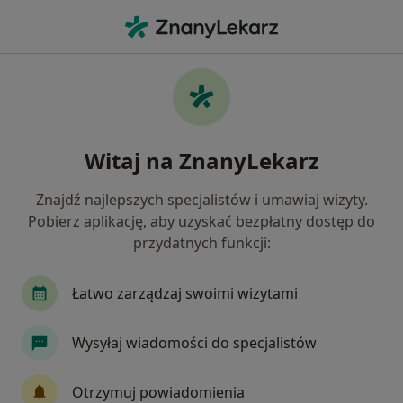
Me
Choroby Przyzębia • Mosina, wielkopolskie
Filtry
• 1
Ubezpieczenie
Map
Choroby przyzębia specjaliści w Mosinie
Witaj na ZnanyLekarz
Jak działają wyniki wyszukiwania
Znajdź najlepszych specjalistów i umawiaj wizyty.
Pobierz aplikację, aby uzyskać bezpłatny dostęp do
Jakiego specjalisty szukasz?
przydatnych funkcji:
Stomatolog
Ortodonta
Chirurg stomatol
Łatwo zarządzaj swoimi wizytami
Wysyłaj wiadomości do specjalistów
Otrzymuj powiadomienia