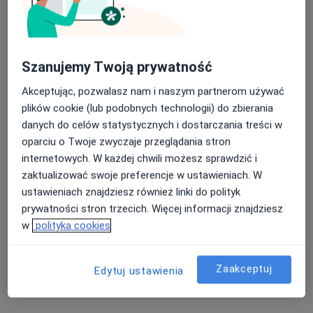
4 opinie
Ul. Bolesława Krzywoustego 114, Poznań
•
Mapa
Konsultacja protetyczna
od 250 zł
Szanujemy Twoją prywatność
Akceptując, pozwalasz nam i naszym partnerom używać
plików cookie (lub podobnych technologii) do zbierania
dr n. med. Hubert
danych do celów statystycznych i dostarczania treści w
Kardach
stomatolog
oparciu o Twoje zwyczaje przeglądania stron
internetowych. W każdej chwili możesz sprawdzić i
Brak dostępnych specjalistów z wolnymi terminami w tym centrum medycznym.
zaktualizować swoje preferencje w ustawieniach. W
ustawieniach znajdziesz również linki do polityk
Pokaż profil
prywatności stron trzecich. Więcej informacji znajdziesz
w
polityka cookies
Zaakceptuj
Edytuj ustawienia