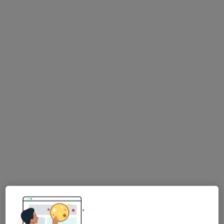
lek. dent. Marta
lek. dent. Aleksandra
lek. dent. Tamara
Meller
Smit
Asipuk
stomatolog
stomatolog
stomatolog
Brak dostępnych specjalistów z wolnymi terminami w tym centrum medycznym.
Pokaż profil
Centrum Stomatologii Szpitala św.
Wojciecha
Chirurgia stomatologiczna, Higienistyka stomatologiczna,
·
Więcej
Ortodoncja