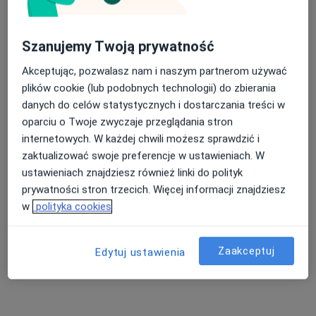
lek. dent. Marta
lek. dent. Aleksandra
lek. dent. Tamara
Meller
Smit
Asipuk
stomatolog
stomatolog
stomatolog
Szanujemy Twoją prywatność
Brak dostępnych specjalistów z wolnymi terminami w tym centrum medycznym.
Akceptując, pozwalasz nam i naszym partnerom używać
plików cookie (lub podobnych technologii) do zbierania
Pokaż profil
danych do celów statystycznych i dostarczania treści w
oparciu o Twoje zwyczaje przeglądania stron
internetowych. W każdej chwili możesz sprawdzić i
zaktualizować swoje preferencje w ustawieniach. W
ustawieniach znajdziesz również linki do polityk
prywatności stron trzecich. Więcej informacji znajdziesz
w
polityka cookies
lek. dent. Michał Klekowski
Zaakceptuj
Edytuj ustawienia
·
Więcej
Stomatolog
39 opinii
ul. Poznańska 117 /EKO Kamionki centrum biznesowe/, Kamionki
•
Mapa