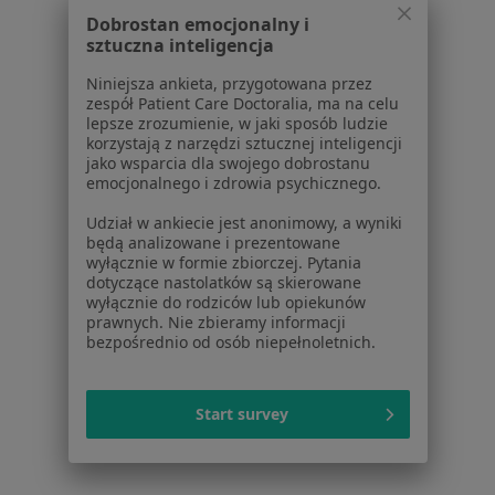
Dobrostan emocjonalny i
sztuczna inteligencja
Niniejsza ankieta, przygotowana przez
zespół Patient Care Doctoralia, ma na celu
Serwis
lepsze zrozumienie, w jaki sposób ludzie
korzystają z narzędzi sztucznej inteligencji
Regulamin
jako wsparcia dla swojego dobrostanu
emocjonalnego i zdrowia psychicznego.
Polityka prywatności pacjentów
Polityka prywatności profesjonalistów
Udział w ankiecie jest anonimowy, a wyniki
Polityka prywatności dla profesjonalistów, których
będą analizowane i prezentowane
wyłącznie w formie zbiorczej. Pytania
dane pozyskaliśmy samodzielnie
dotyczące nastolatków są skierowane
Polityka cookies
wyłącznie do rodziców lub opiekunów
Jak działają wyniki wyszukiwania
prawnych. Nie zbieramy informacji
bezpośrednio od osób niepełnoletnich.
Dostępność
O nas
Praca
Rekrutujemy!
Start survey
Partnerzy
Centrum prasowe
Kontakt