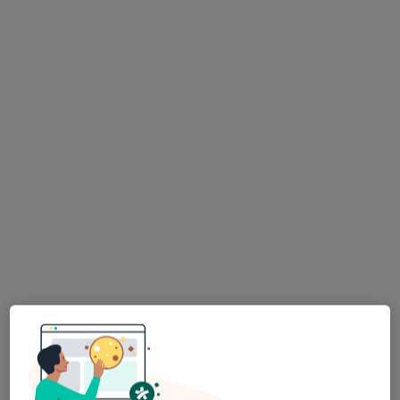
Pokaż profil
Żyrafa Zębala
Stomatologia dziecięca, Chirurgia stomatologiczna,
Ortodoncja
210 opinii
Żabikowska 45/3, Luboń
•
Mapa
Konsultacja stomatologiczna dzieci
150 zł